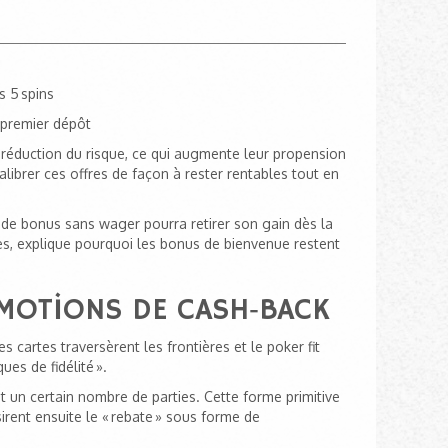
s 5 spins
 premier dépôt
 réduction du risque, ce qui augmente leur propension
alibrer ces offres de façon à rester rentables tout en
€ de bonus sans wager pourra retirer son gain dès la
ques, explique pourquoi les bonus de bienvenue restent
ROMOTIONS DE CASH‑BACK
es cartes traversèrent les frontières et le poker fit
es de fidélité ».
nt un certain nombre de parties. Cette forme primitive
irent ensuite le « rebate » sous forme de