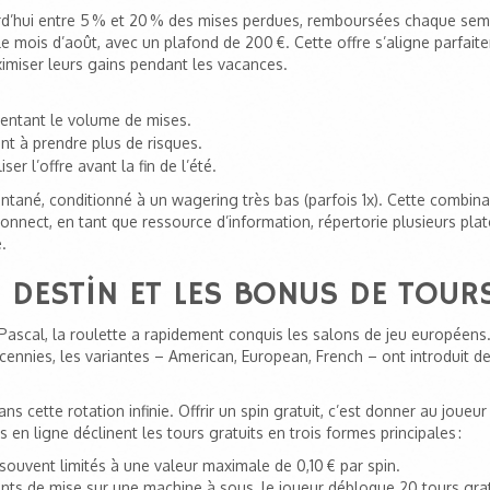
d’hui entre 5 % et 20 % des mises perdues, remboursées chaque sema
e mois d’août, avec un plafond de 200 €. Cette offre s’aligne parfaite
imiser leurs gains pendant les vacances.
entant le volume de mises.
ant à prendre plus de risques.
er l’offre avant la fin de l’été.
ané, conditionné à un wagering très bas (parfois 1x). Cette combinaiso
lconnect, en tant que ressource d’information, répertorie plusieurs p
.
U DESTIN ET LES BONUS DE TOUR
 Pascal, la roulette a rapidement conquis les salons de jeu européen
cennies, les variantes – American, European, French – ont introduit de
dans cette rotation infinie. Offrir un spin gratuit, c’est donner au jo
s en ligne déclinent les tours gratuits en trois formes principales :
, souvent limités à une valeur maximale de 0,10 € par spin.
nts de mise sur une machine à sous, le joueur débloque 20 tours grat