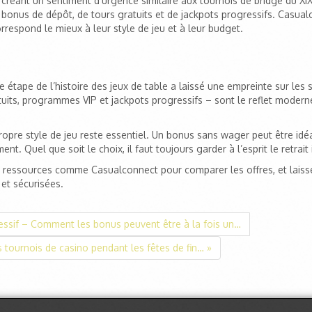
réant un sentiment d’urgence similaire aux tournois de bridge du XIXᵉ
 bonus de dépôt, de tours gratuits et de jackpots progressifs. Casua
rrespond le mieux à leur style de jeu et à leur budget.
 étape de l’histoire des jeux de table a laissé une empreinte sur les 
tuits, programmes VIP et jackpots progressifs – sont le reflet modern
opre style de jeu reste essentiel. Un bonus sans wager peut être idé
t. Quel que soit le choix, il faut toujours garder à l’esprit le retrai
s ressources comme Casualconnect pour comparer les offres, et laissez
 et sécurisées.
essif – Comment les bonus peuvent être à la fois un…
s tournois de casino pendant les fêtes de fin… »