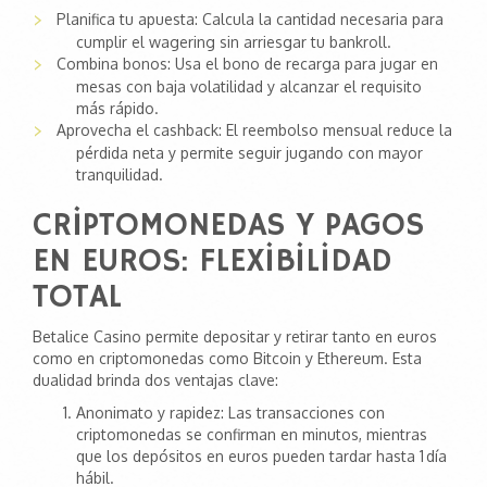
Planifica tu apuesta: Calcula la cantidad necesaria para
cumplir el wagering sin arriesgar tu bankroll.
Combina bonos: Usa el bono de recarga para jugar en
mesas con baja volatilidad y alcanzar el requisito
más rápido.
Aprovecha el cashback: El reembolso mensual reduce la
pérdida neta y permite seguir jugando con mayor
tranquilidad.
CRIPTOMONEDAS Y PAGOS
EN EUROS: FLEXIBILIDAD
TOTAL
Betalice Casino permite depositar y retirar tanto en euros
como en criptomonedas como Bitcoin y Ethereum. Esta
dualidad brinda dos ventajas clave:
Anonimato y rapidez: Las transacciones con
criptomonedas se confirman en minutos, mientras
que los depósitos en euros pueden tardar hasta 1 día
hábil.