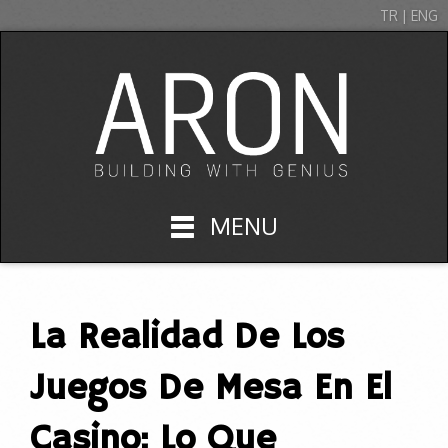
TR | ENG
MENU
La Realidad De Los
Juegos De Mesa En El
Casino: Lo Que