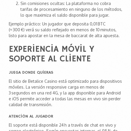
Sin comisiones ocultas: La plataforma no cobra
tarifas de procesamiento en ninguno de los métodos,
lo que maximiza el saldo disponible para jugar.
Ejemplo práctico: Un jugador que deposita 0,01 BTC
(≈ 300 €) verá su saldo reflejado en menos de 10 minutos,
listo para apostar en la mesa de baccarat de alta apuesta.
EXPERIENCIA MÓVIL Y
SOPORTE AL CLIENTE
JUEGA DONDE QUIERAS
El sitio de Betalice Casino está optimizado para dispositivos
móviles. La versión responsive carga en menos de
3 segundos en una red 4G, y la app disponible para Android
e iOS permite acceder a todas las mesas en vivo sin perder
calidad de transmisión.
ATENCIÓN AL JUGADOR
El soporte está disponible 24 h a través de chat en vivo y
correo electrónico. Según encuestas internas, el 95 % de