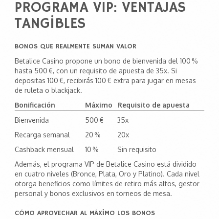
PROGRAMA VIP: VENTAJAS
TANGIBLES
BONOS QUE REALMENTE SUMAN VALOR
Betalice Casino propone un bono de bienvenida del 100 %
hasta 500 €, con un requisito de apuesta de 35x. Si
depositas 100 €, recibirás 100 € extra para jugar en mesas
de ruleta o blackjack.
Bonificación
Máximo
Requisito de apuesta
Bienvenida
500 €
35x
Recarga semanal
20 %
20x
Cashback mensual
10 %
Sin requisito
Además, el programa VIP de Betalice Casino está dividido
en cuatro niveles (Bronce, Plata, Oro y Platino). Cada nivel
otorga beneficios como límites de retiro más altos, gestor
personal y bonos exclusivos en torneos de mesa.
CÓMO APROVECHAR AL MÁXIMO LOS BONOS