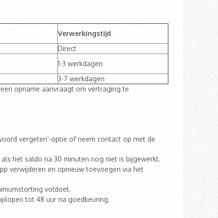
Verwerkingstijd
Direct
1-3 werkdagen
3-7 werkdagen
je een opname aanvraagt om vertraging te
twoord vergeten’-optie of neem contact op met de
ls het saldo na 30 minuten nog niet is bijgewerkt.
app verwijderen en opnieuw toevoegen via het
inimumstorting voldoet.
oplopen tot 48 uur na goedkeuring.