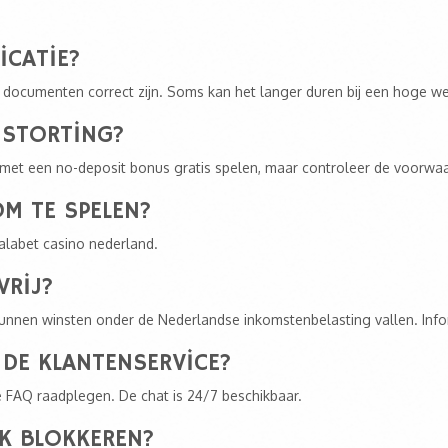
ICATIE?
le documenten correct zijn. Soms kan het langer duren bij een hoge w
 STORTING?
e met een no-deposit bonus gratis spelen, maar controleer de voorwa
OM TE SPELEN?
lalabet casino nederland.
VRIJ?
nnen winsten onder de Nederlandse inkomstenbelasting vallen. Inform
 DE KLANTENSERVICE?
de FAQ raadplegen. De chat is 24/7 beschikbaar.
JK BLOKKEREN?