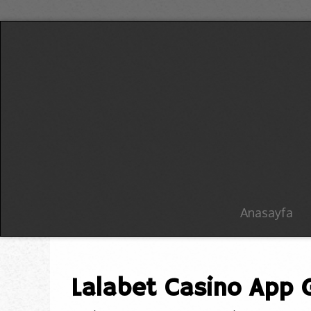
Anasayfa
Lalabet Casino App G