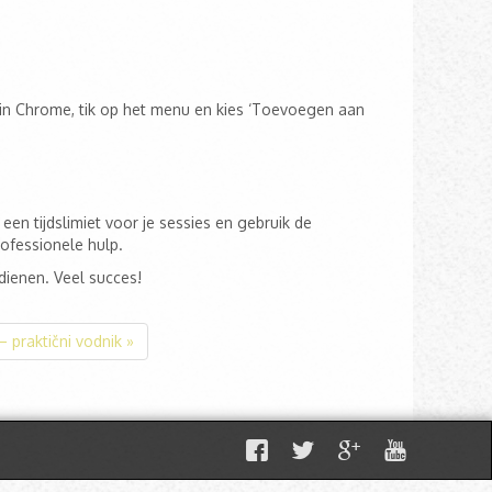
 in Chrome, tik op het menu en kies ‘Toevoegen aan
 een tijdslimiet voor je sessies en gebruik de
rofessionele hulp.
dienen. Veel succes!
 praktični vodnik »