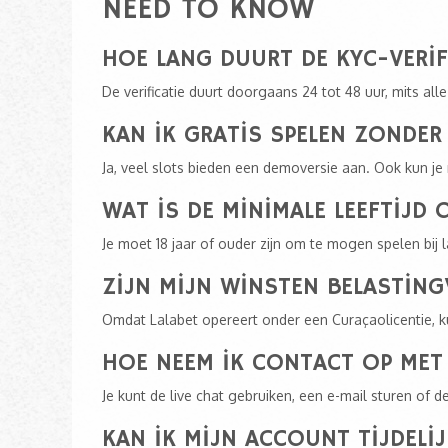
NEED TO KNOW
HOE LANG DUURT DE KYC-VERIF
De verificatie duurt doorgaans 24 tot 48 uur, mits al
KAN IK GRATIS SPELEN ZONDER
Ja, veel slots bieden een demoversie aan. Ook kun j
WAT IS DE MINIMALE LEEFTIJD 
Je moet 18 jaar of ouder zijn om te mogen spelen bij 
ZIJN MIJN WINSTEN BELASTING
Omdat Lalabet opereert onder een Curaçaolicentie, ku
HOE NEEM IK CONTACT OP MET
Je kunt de live chat gebruiken, een e-mail sturen of 
KAN IK MIJN ACCOUNT TIJDELI