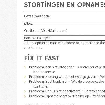
STORTINGEN EN OPNAME
Betaalmethode
iDEAL
Creditcard (Visa/Mastercard)
Bankoverschrijving
Let op: opnames naar een andere betaalmethode dan d
voorkomen.
FIX IT FAST
Probleem: Kan niet inloggen? – Controleer of je
klantenservice.
Probleem: Storting wordt niet weergegeven – Vern
Probleem: Spel laadt niet – Wis de browsercache
startscherm.
Probleem: Bonus niet geactiveerd – Controleer of 
Probleem: Opname loopt vertraging op – Verifieer