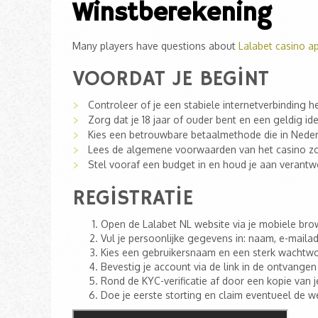
Winstberekening
Many players have questions about
Lalabet casino a
VOORDAT JE BEGINT
Controleer of je een stabiele internetverbinding 
Zorg dat je 18 jaar of ouder bent en een geldig id
Kies een betrouwbare betaalmethode die in Nederla
Lees de algemene voorwaarden van het casino zo
Stel vooraf een budget in en houd je aan verant
REGISTRATIE
Open de Lalabet NL website via je mobiele brows
Vul je persoonlijke gegevens in: naam, e-mail
Kies een gebruikersnaam en een sterk wachtwoor
Bevestig je account via de link in de ontvangen
Rond de KYC-verificatie af door een kopie van j
Doe je eerste storting en claim eventueel de 