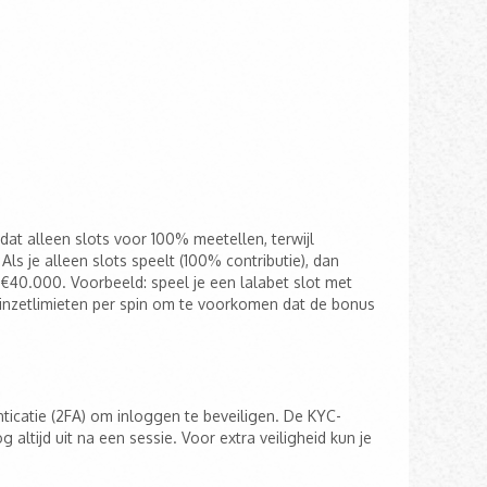
at alleen slots voor 100% meetellen, terwijl
ls je alleen slots speelt (100% contributie), dan
= €40.000. Voorbeeld: speel je een lalabet slot met
 inzetlimieten per spin om te voorkomen dat de bonus
ticatie (2FA) om inloggen te beveiligen. De KYC-
tijd uit na een sessie. Voor extra veiligheid kun je