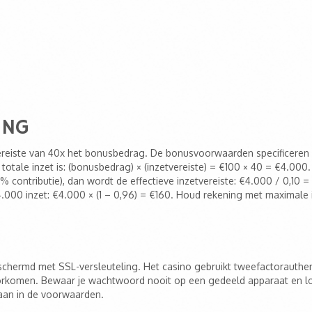
ING
ereiste van 40x het bonusbedrag. De bonusvoorwaarden specificeren d
tale inzet is: (bonusbedrag) × (inzetvereiste) = €100 × 40 = €4.000. A
0% contributie), dan wordt de effectieve inzetvereiste: €4.000 / 0,10 
4.000 inzet: €4.000 × (1 – 0,96) = €160. Houd rekening met maximale
schermd met SSL-versleuteling. Het casino gebruikt tweefactorauthen
rkomen. Bewaar je wachtwoord nooit op een gedeeld apparaat en log al
taan in de voorwaarden.