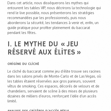
Dans cet article, nous disséquerons les mythes qui
entourent les tables VIP, nous décrirons la technologie qui
rend le live possible, nous présenterons les stratégies
recommandées par les professionnels, puis nous
aborderons la sécurité, les tendances à venir et, enfin, un
guide pratique pour profiter pleinement du baccarat
pendant les fêtes.
1. LE MYTHE DU « JEU
RÉSERVÉ AUX ÉLITES »
ORIGINE DU CLICHÉ
Le cliché du baccarat comme jeu d’élite trouve ses racines
dans les salons privés de Monte‑Carlo et de Las Vegas, où
les tables étaient réservées aux gros parieurs, souvent
vêtus de smoking. Ces espaces, décorés de velours et de
chandeliers, servaient de scène à des mises de plusieurs
dizaines de milliers d’euros, renforçant l’idée d’un accès
limité.