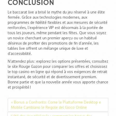
CONCLUSION
Le baccarat live a brisé le mythe du jeu réservé à une élite
fermée. Grâce aux technologies modernes, aux
programmes de fidélité flexibles et aux mesures de sécurité
renforcées, l’expérience VIP est désormais à la portée de
tous les joueurs, même pendant les fêtes. Que vous soyez
un novice cherchant un premier aperçu ou un habitué
désireux de profiter des promotions de fin d’année, les
tables live offrent un mélange unique de luxe et
d’accessibilité.
N’attendez plus : explorez les options présentées, consultez
le site Rouge Gazon pour comparer les offres et choisissez
le top casino en ligne qui répond à vos exigences de retrait
instantané, de sécurité et de divertissement premium.
Bonne partie et que la nouvelle année vous apporte chance
et prospérité !
« Bonus a Confronto: Come le Piattaforme Desktop e
Mobile Cambiano le Regole del Gioco Online