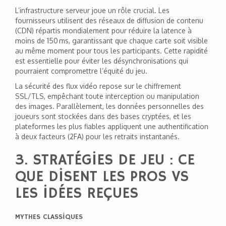
L’infrastructure serveur joue un rôle crucial. Les
fournisseurs utilisent des réseaux de diffusion de contenu
(CDN) répartis mondialement pour réduire la latence à
moins de 150 ms, garantissant que chaque carte soit visible
au même moment pour tous les participants. Cette rapidité
est essentielle pour éviter les désynchronisations qui
pourraient compromettre l’équité du jeu.
La sécurité des flux vidéo repose sur le chiffrement
SSL/TLS, empêchant toute interception ou manipulation
des images. Parallèlement, les données personnelles des
joueurs sont stockées dans des bases cryptées, et les
plateformes les plus fiables appliquent une authentification
à deux facteurs (2FA) pour les retraits instantanés.
3. STRATÉGIES DE JEU : CE
QUE DISENT LES PROS VS
LES IDÉES REÇUES
MYTHES CLASSIQUES