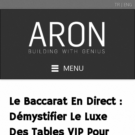
TR | ENG
MENU
Le Baccarat En Direct :
Démystifier Le Luxe
Des Tables VIP Pour