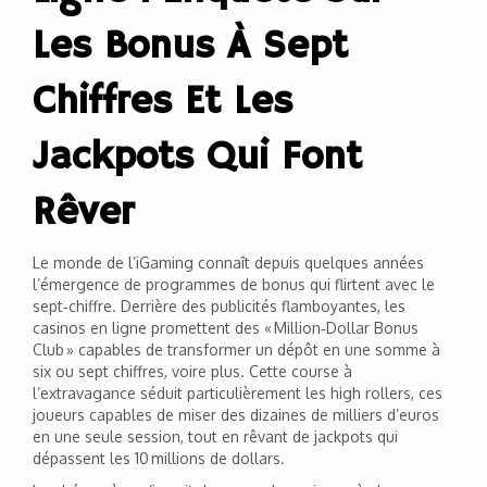
Les Bonus À Sept
Chiffres Et Les
Jackpots Qui Font
Rêver
Le monde de l’iGaming connaît depuis quelques années
l’émergence de programmes de bonus qui flirtent avec le
sept‑chiffre. Derrière des publicités flamboyantes, les
casinos en ligne promettent des « Million‑Dollar Bonus
Club » capables de transformer un dépôt en une somme à
six ou sept chiffres, voire plus. Cette course à
l’extravagance séduit particulièrement les high rollers, ces
joueurs capables de miser des dizaines de milliers d’euros
en une seule session, tout en rêvant de jackpots qui
dépassent les 10 millions de dollars.