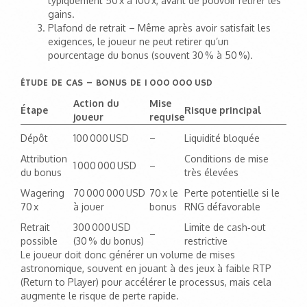
typiquement 50 x à 100 x, avant de pouvoir retirer les
gains.
Plafond de retrait – Même après avoir satisfait les
exigences, le joueur ne peut retirer qu’un
pourcentage du bonus (souvent 30 % à 50 %).
ÉTUDE DE CAS – BONUS DE 1 000 000 USD
Action du
Mise
Étape
Risque principal
joueur
requise
Dépôt
100 000 USD
–
Liquidité bloquée
Attribution
Conditions de mise
1 000 000 USD
–
du bonus
très élevées
Wagering
70 000 000 USD
70 x le
Perte potentielle si le
70 x
à jouer
bonus
RNG défavorable
Retrait
300 000 USD
Limite de cash‑out
–
possible
(30 % du bonus)
restrictive
Le joueur doit donc générer un volume de mises
astronomique, souvent en jouant à des jeux à faible RTP
(Return to Player) pour accélérer le processus, mais cela
augmente le risque de perte rapide.