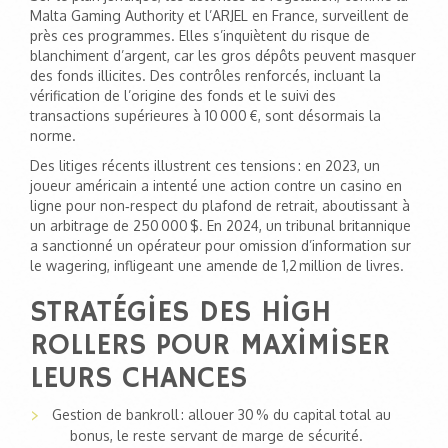
Malta Gaming Authority et l’ARJEL en France, surveillent de
près ces programmes. Elles s’inquiètent du risque de
blanchiment d’argent, car les gros dépôts peuvent masquer
des fonds illicites. Des contrôles renforcés, incluant la
vérification de l’origine des fonds et le suivi des
transactions supérieures à 10 000 €, sont désormais la
norme.
Des litiges récents illustrent ces tensions : en 2023, un
joueur américain a intenté une action contre un casino en
ligne pour non‑respect du plafond de retrait, aboutissant à
un arbitrage de 250 000 $. En 2024, un tribunal britannique
a sanctionné un opérateur pour omission d’information sur
le wagering, infligeant une amende de 1,2 million de livres.
STRATÉGIES DES HIGH
ROLLERS POUR MAXIMISER
LEURS CHANCES
Gestion de bankroll : allouer 30 % du capital total au
bonus, le reste servant de marge de sécurité.