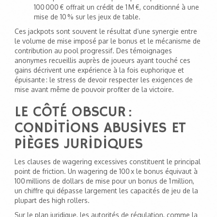
100 000 € offrait un crédit de 1 M €, conditionné à une
mise de 10 % sur les jeux de table.
Ces jackpots sont souvent le résultat d’une synergie entre
le volume de mise imposé par le bonus et le mécanisme de
contribution au pool progressif. Des témoignages
anonymes recueillis auprès de joueurs ayant touché ces
gains décrivent une expérience à la fois euphorique et
épuisante : le stress de devoir respecter les exigences de
mise avant même de pouvoir profiter de la victoire.
LE CÔTÉ OBSCUR :
CONDITIONS ABUSIVES ET
PIÈGES JURIDIQUES
Les clauses de wagering excessives constituent le principal
point de friction. Un wagering de 100 x le bonus équivaut à
100 millions de dollars de mise pour un bonus de 1 million,
un chiffre qui dépasse largement les capacités de jeu de la
plupart des high rollers.
Sur le plan juridique, les autorités de régulation, comme la