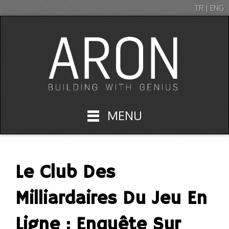
TR | ENG
MENU
Le Club Des
Milliardaires Du Jeu En
Ligne : Enquête Sur