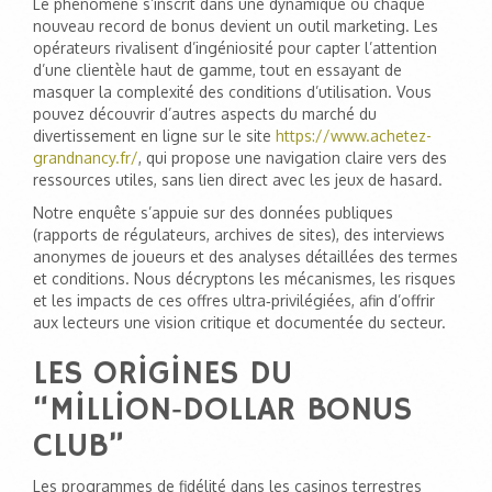
Le phénomène s’inscrit dans une dynamique où chaque
nouveau record de bonus devient un outil marketing. Les
opérateurs rivalisent d’ingéniosité pour capter l’attention
d’une clientèle haut de gamme, tout en essayant de
masquer la complexité des conditions d’utilisation. Vous
pouvez découvrir d’autres aspects du marché du
divertissement en ligne sur le site
https://www.achetez-
grandnancy.fr/
, qui propose une navigation claire vers des
ressources utiles, sans lien direct avec les jeux de hasard.
Notre enquête s’appuie sur des données publiques
(rapports de régulateurs, archives de sites), des interviews
anonymes de joueurs et des analyses détaillées des termes
et conditions. Nous décryptons les mécanismes, les risques
et les impacts de ces offres ultra‑privilégiées, afin d’offrir
aux lecteurs une vision critique et documentée du secteur.
LES ORIGINES DU
“MILLION‑DOLLAR BONUS
CLUB”
Les programmes de fidélité dans les casinos terrestres