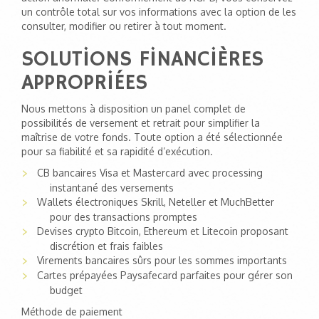
un contrôle total sur vos informations avec la option de les
consulter, modifier ou retirer à tout moment.
SOLUTIONS FINANCIÈRES
APPROPRIÉES
Nous mettons à disposition un panel complet de
possibilités de versement et retrait pour simplifier la
maîtrise de votre fonds. Toute option a été sélectionnée
pour sa fiabilité et sa rapidité d’exécution.
CB bancaires Visa et Mastercard avec processing
instantané des versements
Wallets électroniques Skrill, Neteller et MuchBetter
pour des transactions promptes
Devises crypto Bitcoin, Ethereum et Litecoin proposant
discrétion et frais faibles
Virements bancaires sûrs pour les sommes importants
Cartes prépayées Paysafecard parfaites pour gérer son
budget
Méthode de paiement