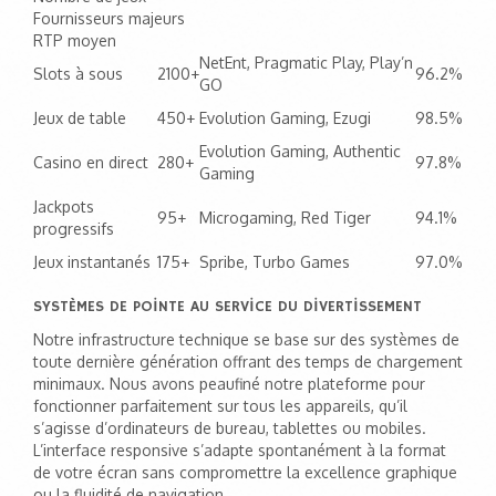
Fournisseurs majeurs
RTP moyen
NetEnt, Pragmatic Play, Play’n
Slots à sous
2100+
96.2%
GO
Jeux de table
450+
Evolution Gaming, Ezugi
98.5%
Evolution Gaming, Authentic
Casino en direct
280+
97.8%
Gaming
Jackpots
95+
Microgaming, Red Tiger
94.1%
progressifs
Jeux instantanés
175+
Spribe, Turbo Games
97.0%
SYSTÈMES DE POINTE AU SERVICE DU DIVERTISSEMENT
Notre infrastructure technique se base sur des systèmes de
toute dernière génération offrant des temps de chargement
minimaux. Nous avons peaufiné notre plateforme pour
fonctionner parfaitement sur tous les appareils, qu’il
s’agisse d’ordinateurs de bureau, tablettes ou mobiles.
L’interface responsive s’adapte spontanément à la format
de votre écran sans compromettre la excellence graphique
ou la fluidité de navigation.