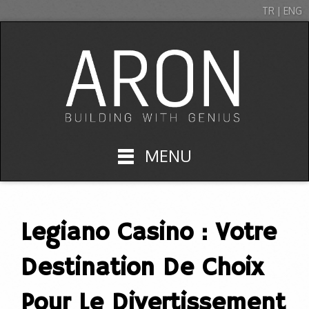
TR | ENG
MENU
Legiano Casino : Votre
Destination De Choix
Pour Le Divertissement