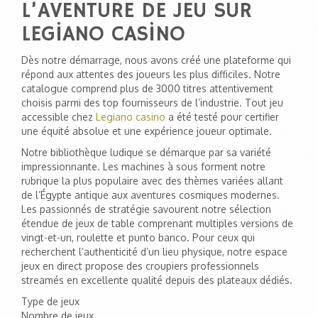
L’AVENTURE DE JEU SUR
LEGIANO CASINO
Dès notre démarrage, nous avons créé une plateforme qui
répond aux attentes des joueurs les plus difficiles. Notre
catalogue comprend plus de 3000 titres attentivement
choisis parmi des top fournisseurs de l’industrie. Tout jeu
accessible chez
Legiano casino
a été testé pour certifier
une équité absolue et une expérience joueur optimale.
Notre bibliothèque ludique se démarque par sa variété
impressionnante. Les machines à sous forment notre
rubrique la plus populaire avec des thèmes variées allant
de l’Égypte antique aux aventures cosmiques modernes.
Les passionnés de stratégie savourent notre sélection
étendue de jeux de table comprenant multiples versions de
vingt-et-un, roulette et punto banco. Pour ceux qui
recherchent l’authenticité d’un lieu physique, notre espace
jeux en direct propose des croupiers professionnels
streamés en excellente qualité depuis des plateaux dédiés.
Type de jeux
Nombre de jeux