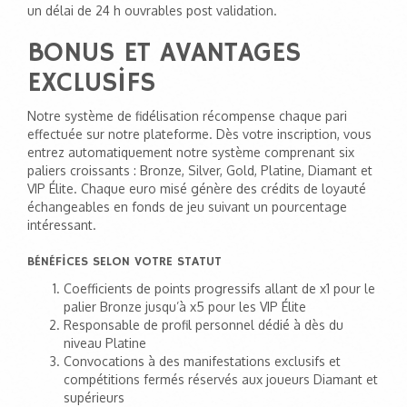
un délai de 24 h ouvrables post validation.
BONUS ET AVANTAGES
EXCLUSIFS
Notre système de fidélisation récompense chaque pari
effectuée sur notre plateforme. Dès votre inscription, vous
entrez automatiquement notre système comprenant six
paliers croissants : Bronze, Silver, Gold, Platine, Diamant et
VIP Élite. Chaque euro misé génère des crédits de loyauté
échangeables en fonds de jeu suivant un pourcentage
intéressant.
BÉNÉFICES SELON VOTRE STATUT
Coefficients de points progressifs allant de x1 pour le
palier Bronze jusqu’à x5 pour les VIP Élite
Responsable de profil personnel dédié à dès du
niveau Platine
Convocations à des manifestations exclusifs et
compétitions fermés réservés aux joueurs Diamant et
supérieurs