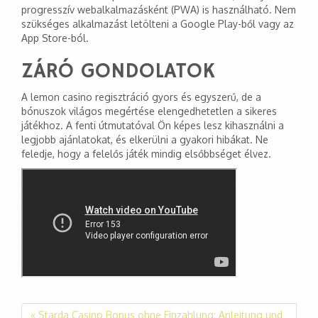
progresszív webalkalmazásként (PWA) is használható. Nem
szükséges alkalmazást letölteni a Google Play-ből vagy az
App Store-ból.
ZÁRÓ GONDOLATOK
A lemon casino regisztráció gyors és egyszerű, de a
bónuszok világos megértése elengedhetetlen a sikeres
játékhoz. A fenti útmutatóval Ön képes lesz kihasználni a
legjobb ajánlatokat, és elkerülni a gyakori hibákat. Ne
feledje, hogy a felelős játék mindig elsőbbséget élvez.
« Starda Casino Bonus ohne Einzahlung: Anleitung und