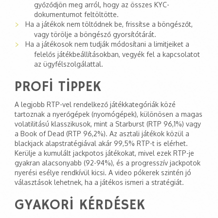
győződjön meg arról, hogy az összes KYC-
dokumentumot feltöltötte.
Ha a játékok nem töltődnek be, frissítse a böngészőt,
vagy törölje a böngésző gyorsítótárát.
Ha a játékosok nem tudják módosítani a limitjeiket a
felelős játékbeállításokban, vegyék fel a kapcsolatot
az ügyfélszolgálattal.
PROFI TIPPEK
A legjobb RTP-vel rendelkező játékkategóriák közé
tartoznak a nyerőgépek (nyomógépek), különösen a magas
volatilitású klasszikusok, mint a Starburst (RTP 96,1%) vagy
a Book of Dead (RTP 96,2%). Az asztali játékok közül a
blackjack alapstratégiával akár 99,5% RTP-t is elérhet.
Kerülje a kumulált jackpotos játékokat, mivel ezek RTP-je
gyakran alacsonyabb (92-94%), és a progresszív jackpotok
nyerési esélye rendkívül kicsi. A video pókerek szintén jó
választások lehetnek, ha a játékos ismeri a stratégiát.
GYAKORI KÉRDÉSEK