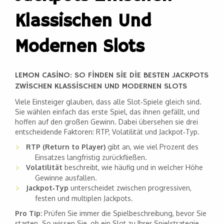
Klassischen Und
Modernen Slots
LEMON CASINO: SO FINDEN SIE DIE BESTEN JACKPOTS
ZWISCHEN KLASSISCHEN UND MODERNEN SLOTS
Viele Einsteiger glauben, dass alle Slot‑Spiele gleich sind.
Sie wählen einfach das erste Spiel, das ihnen gefällt, und
hoffen auf den großen Gewinn. Dabei übersehen sie drei
entscheidende Faktoren: RTP, Volatilität und Jackpot‑Typ.
RTP (Return to Player)
gibt an, wie viel Prozent des
Einsatzes langfristig zurückfließen.
Volatilität
beschreibt, wie häufig und in welcher Höhe
Gewinne ausfallen.
Jackpot‑Typ
unterscheidet zwischen progressiven,
festen und multiplen Jackpots.
Pro Tip:
Prüfen Sie immer die Spielbeschreibung, bevor Sie
starten. So wissen Sie, ob ein Slot zu Ihrer Spielstrategie