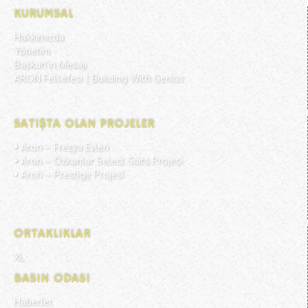
KURUMSAL
Hakkımızda
Yönetim
Başkan'ın Mesajı
ARON Felsefesi | Building With Genius
SATIŞTA OLAN PROJELER
• Aron –
Frezya Evleri
• Aron –
Özkanlar Select Suits Projesi
• Aron –
Prestige Projesi
ORTAKLIKLAR
XL
BASIN ODASI
Haberler