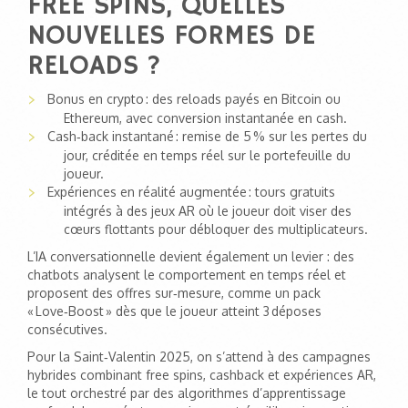
FREE SPINS, QUELLES
NOUVELLES FORMES DE
RELOADS ?
Bonus en crypto : des reloads payés en Bitcoin ou
Ethereum, avec conversion instantanée en cash.
Cash‑back instantané : remise de 5 % sur les pertes du
jour, créditée en temps réel sur le portefeuille du
joueur.
Expériences en réalité augmentée : tours gratuits
intégrés à des jeux AR où le joueur doit viser des
cœurs flottants pour débloquer des multiplicateurs.
L’IA conversationnelle devient également un levier : des
chatbots analysent le comportement en temps réel et
proposent des offres sur‑mesure, comme un pack
« Love‑Boost » dès que le joueur atteint 3 déposes
consécutives.
Pour la Saint‑Valentin 2025, on s’attend à des campagnes
hybrides combinant free spins, cashback et expériences AR,
le tout orchestré par des algorithmes d’apprentissage