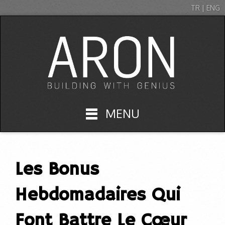
TR | ENG
MENU
Les Bonus
Hebdomadaires Qui
Font Battre Le Cœur