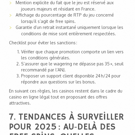
Mention explicite du fait que le jeu est réservé aux
joueurs majeurs et résidant en France.
Affichage du pourcentage de RTP du jeu concerné
lorsqu’il s’agit de free spins.
Garantie d’un retrait instantané uniquement lorsque les
conditions de mise sont entièrement respectées.
Checklist pour éviter les sanctions :
Vérifier que chaque promotion comporte un lien vers
les conditions générales.
S’assurer que le wagering ne dépasse pas 35 ×, seuil
recommandé par l’ANJ.
Proposer un support client disponible 24 h/24 pour
répondre aux questions sur les bonus.
En suivant ces règles, les casinos restent dans le cadre du
casino en ligne légal tout en proposant des offres
attractives.
7. TENDANCES À SURVEILLER
POUR 2025 : AU‑DELÀ DES