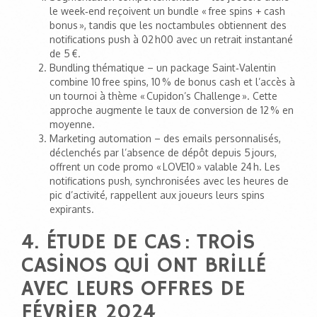
le week‑end reçoivent un bundle « free spins + cash
bonus », tandis que les noctambules obtiennent des
notifications push à 02 h00 avec un retrait instantané
de 5 €.
Bundling thématique – un package Saint‑Valentin
combine 10 free spins, 10 % de bonus cash et l’accès à
un tournoi à thème « Cupidon’s Challenge ». Cette
approche augmente le taux de conversion de 12 % en
moyenne.
Marketing automation – des emails personnalisés,
déclenchés par l’absence de dépôt depuis 5 jours,
offrent un code promo « LOVE10 » valable 24 h. Les
notifications push, synchronisées avec les heures de
pic d’activité, rappellent aux joueurs leurs spins
expirants.
4. ÉTUDE DE CAS : TROIS
CASINOS QUI ONT BRILLÉ
AVEC LEURS OFFRES DE
FÉVRIER 2024