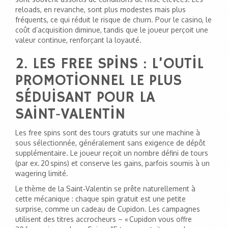
reloads, en revanche, sont plus modestes mais plus
fréquents, ce qui réduit le risque de churn. Pour le casino, le
coût d’acquisition diminue, tandis que le joueur perçoit une
valeur continue, renforçant la loyauté.
2. LES FREE SPINS : L’OUTIL
PROMOTIONNEL LE PLUS
SÉDUISANT POUR LA
SAINT‑VALENTIN
Les free spins sont des tours gratuits sur une machine à
sous sélectionnée, généralement sans exigence de dépôt
supplémentaire. Le joueur reçoit un nombre défini de tours
(par ex. 20 spins) et conserve les gains, parfois soumis à un
wagering limité.
Le thème de la Saint‑Valentin se prête naturellement à
cette mécanique : chaque spin gratuit est une petite
surprise, comme un cadeau de Cupidon. Les campagnes
utilisent des titres accrocheurs – « Cupidon vous offre