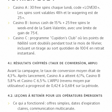
Casino A : 30 free spins chaque lundi, code « LOVE30 ».
Les spins sont valables 48 h et le wagering est de
25 ×.
Casino B : bonus cash de 15 % + 25 free spins le
week‑end de la Saint‑Valentin, avec une limite de
gain de 75 €.
Casino C : programme “Cupidon’s Club” où les points de
fidélité sont doublés pendant tout le mois de février,
incluant un tirage au sort quotidien de 100 € en retrait
instantané.
4.1. RÉSULTATS CHIFFRÉS (TAUX DE CONVERSION, ARPU)
Avant la campagne, le taux de conversion moyen était de
4,3 %. Après lancement, Casino A a atteint 6,1 %, Casino B
5,8 % et Casino C 6,5 %. L’ARPU (revenu moyen par
utilisateur) a progressé de 0,42 € à 0,68 € sur la période.
4.2. LEÇONS À RETENIR POUR LES OPÉRATEURS ÉMERGENTS
Ce qui a fonctionné : offres simples, dates d’expiration
claires, communication multicanale.