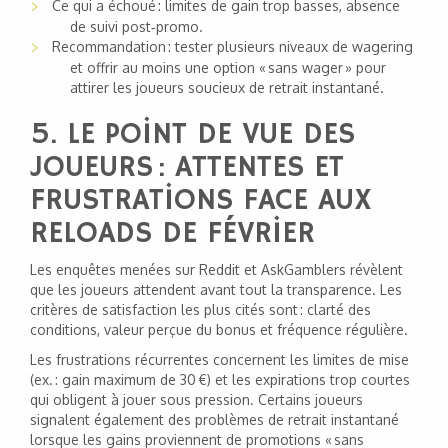
Ce qui a échoué : limites de gain trop basses, absence
de suivi post‑promo.
Recommandation : tester plusieurs niveaux de wagering
et offrir au moins une option « sans wager » pour
attirer les joueurs soucieux de retrait instantané.
5. LE POINT DE VUE DES
JOUEURS : ATTENTES ET
FRUSTRATIONS FACE AUX
RELOADS DE FÉVRIER
Les enquêtes menées sur Reddit et AskGamblers révèlent
que les joueurs attendent avant tout la transparence. Les
critères de satisfaction les plus cités sont : clarté des
conditions, valeur perçue du bonus et fréquence régulière.
Les frustrations récurrentes concernent les limites de mise
(ex. : gain maximum de 30 €) et les expirations trop courtes
qui obligent à jouer sous pression. Certains joueurs
signalent également des problèmes de retrait instantané
lorsque les gains proviennent de promotions « sans