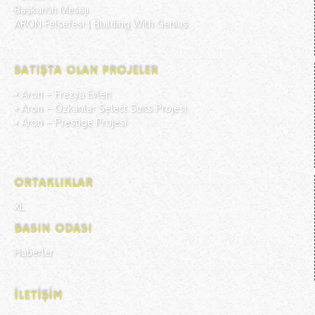
Başkan'ın Mesajı
ARON Felsefesi | Building With Genius
SATIŞTA OLAN PROJELER
• Aron –
Frezya Evleri
• Aron –
Özkanlar Select Suits Projesi
• Aron –
Prestige Projesi
ORTAKLIKLAR
XL
BASIN ODASI
Haberler
İLETIŞIM