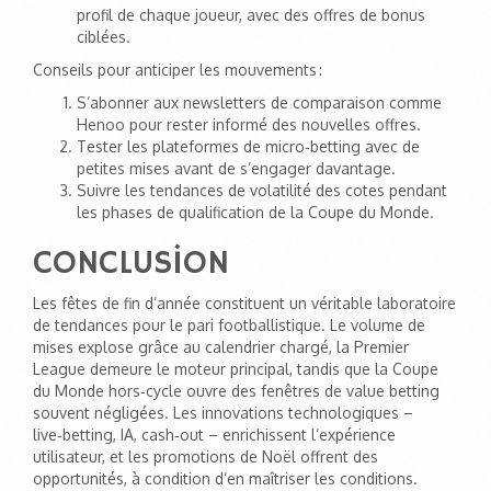
profil de chaque joueur, avec des offres de bonus
ciblées.
Conseils pour anticiper les mouvements :
S’abonner aux newsletters de comparaison comme
Henoo pour rester informé des nouvelles offres.
Tester les plateformes de micro‑betting avec de
petites mises avant de s’engager davantage.
Suivre les tendances de volatilité des cotes pendant
les phases de qualification de la Coupe du Monde.
CONCLUSION
Les fêtes de fin d’année constituent un véritable laboratoire
de tendances pour le pari footballistique. Le volume de
mises explose grâce au calendrier chargé, la Premier
League demeure le moteur principal, tandis que la Coupe
du Monde hors‑cycle ouvre des fenêtres de value betting
souvent négligées. Les innovations technologiques –
live‑betting, IA, cash‑out – enrichissent l’expérience
utilisateur, et les promotions de Noël offrent des
opportunités, à condition d’en maîtriser les conditions.