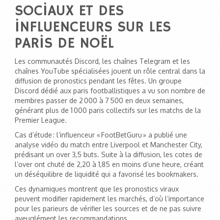
SOCIAUX ET DES
INFLUENCEURS SUR LES
PARIS DE NOËL
Les communautés Discord, les chaînes Telegram et les
chaînes YouTube spécialisées jouent un rôle central dans la
diffusion de pronostics pendant les fêtes. Un groupe
Discord dédié aux paris footballistiques a vu son nombre de
membres passer de 2 000 à 7 500 en deux semaines,
générant plus de 1 000 paris collectifs sur les matchs de la
Premier League.
Cas d’étude : l’influenceur « FootBetGuru » a publié une
analyse vidéo du match entre Liverpool et Manchester City,
prédisant un over 3,5 buts. Suite à la diffusion, les cotes de
l’over ont chuté de 2,20 à 1,85 en moins d’une heure, créant
un déséquilibre de liquidité qui a favorisé les bookmakers.
Ces dynamiques montrent que les pronostics viraux
peuvent modifier rapidement les marchés, d’où l’importance
pour les parieurs de vérifier les sources et de ne pas suivre
aveuglément les recommandations.