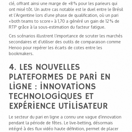
clé, offrant ainsi une marge de +8 % pour les parieurs qui
ont misé tôt. Un autre cas notable est le duel entre le Brésil
et l’Argentine lors d’une phase de qualification, où un pari
« both teams to score » à 1,70 a généré un gain de 12 % de
RTP grâce à la sous‑estimation du facteur fatigue.
Ces scénarios illustrent l’importance de scruter les marchés
secondaires et d’utiliser des outils de comparaison comme
Henoo pour repérer les écarts de cotes entre les
bookmakers.
4. LES NOUVELLES
PLATEFORMES DE PARI EN
LIGNE : INNOVATIONS
TECHNOLOGIQUES ET
EXPÉRIENCE UTILISATEUR
Le secteur du pari en ligne a connu une vague d’innovation
pendant la période de fêtes. Le live‑betting, désormais
intégré à des flux vidéo haute définition, permet de placer