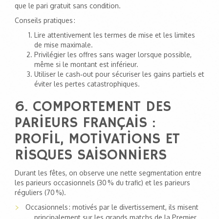
que le pari gratuit sans condition.
Conseils pratiques :
Lire attentivement les termes de mise et les limites
de mise maximale.
Privilégier les offres sans wager lorsque possible,
même si le montant est inférieur.
Utiliser le cash‑out pour sécuriser les gains partiels et
éviter les pertes catastrophiques.
6. COMPORTEMENT DES
PARIEURS FRANÇAIS :
PROFIL, MOTIVATIONS ET
RISQUES SAISONNIERS
Durant les fêtes, on observe une nette segmentation entre
les parieurs occasionnels (30 % du trafic) et les parieurs
réguliers (70 %).
Occasionnels : motivés par le divertissement, ils misent
principalement sur les grands matchs de la Premier