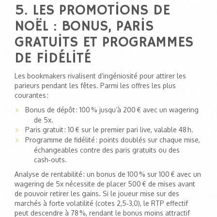
5. LES PROMOTIONS DE
NOËL : BONUS, PARIS
GRATUITS ET PROGRAMMES
DE FIDÉLITÉ
Les bookmakers rivalisent d’ingéniosité pour attirer les
parieurs pendant les fêtes. Parmi les offres les plus
courantes :
Bonus de dépôt : 100 % jusqu’à 200 € avec un wagering
de 5x.
Paris gratuit : 10 € sur le premier pari live, valable 48 h.
Programme de fidélité : points doublés sur chaque mise,
échangeables contre des paris gratuits ou des
cash‑outs.
Analyse de rentabilité : un bonus de 100 % sur 100 € avec un
wagering de 5x nécessite de placer 500 € de mises avant
de pouvoir retirer les gains. Si le joueur mise sur des
marchés à forte volatilité (cotes 2,5‑3,0), le RTP effectif
peut descendre à 78 %, rendant le bonus moins attractif