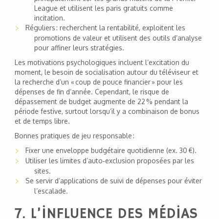
League et utilisent les paris gratuits comme
incitation.
Réguliers : recherchent la rentabilité, exploitent les
promotions de valeur et utilisent des outils d’analyse
pour affiner leurs stratégies.
Les motivations psychologiques incluent l’excitation du
moment, le besoin de socialisation autour du téléviseur et
la recherche d’un « coup de pouce financier » pour les
dépenses de fin d’année. Cependant, le risque de
dépassement de budget augmente de 22 % pendant la
période festive, surtout lorsqu’il y a combinaison de bonus
et de temps libre.
Bonnes pratiques de jeu responsable :
Fixer une enveloppe budgétaire quotidienne (ex. 30 €).
Utiliser les limites d’auto‑exclusion proposées par les
sites.
Se servir d’applications de suivi de dépenses pour éviter
l’escalade.
7. L’INFLUENCE DES MÉDIAS