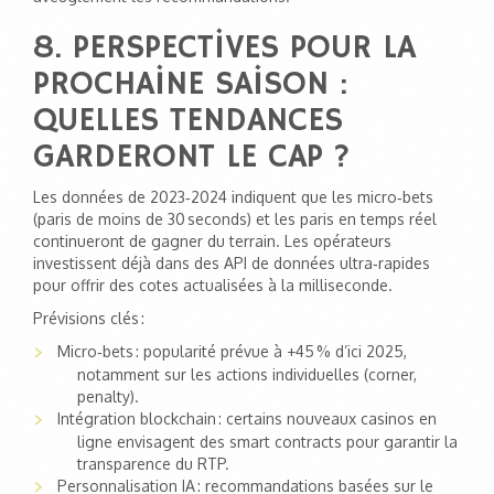
8. PERSPECTIVES POUR LA
PROCHAINE SAISON :
QUELLES TENDANCES
GARDERONT LE CAP ?
Les données de 2023‑2024 indiquent que les micro‑bets
(paris de moins de 30 seconds) et les paris en temps réel
continueront de gagner du terrain. Les opérateurs
investissent déjà dans des API de données ultra‑rapides
pour offrir des cotes actualisées à la milliseconde.
Prévisions clés :
Micro‑bets : popularité prévue à +45 % d’ici 2025,
notamment sur les actions individuelles (corner,
penalty).
Intégration blockchain : certains nouveaux casinos en
ligne envisagent des smart contracts pour garantir la
transparence du RTP.
Personnalisation IA : recommandations basées sur le