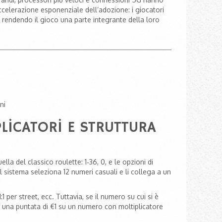
accelerazione esponenziale dell’adozione: i giocatori
rendendo il gioco una parte integrante della loro
ni
PLICATORI E STRUTTURA
lla del classico roulette: 1‑36, 0, e le opzioni di
il sistema seleziona 12 numeri casuali e li collega a un
per street, ecc. Tuttavia, se il numero su cui si è
o, una puntata di €1 su un numero con moltiplicatore