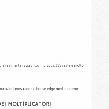
o è realmente raggiunto. In pratica, l’EV reale è molto
Le simulazioni mostrano un house edge medio intorno
DEI MOLTIPLICATORI