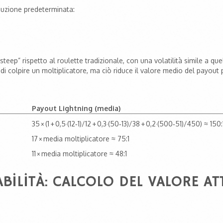
ibuzione predeterminata:
eep” rispetto al roulette tradizionale, con una volatilità simile a que
di colpire un moltiplicatore, ma ciò riduce il valore medio del payout 
Payout Lightning (media)
35 × (1 + 0,5·(12‑1)/12 + 0,3·(50‑13)/38 + 0,2·(500‑51)/450) ≈ 150:
17 × media moltiplicatore ≈ 75:1
11 × media moltiplicatore ≈ 48:1
BILITÀ: CALCOLO DEL VALORE AT