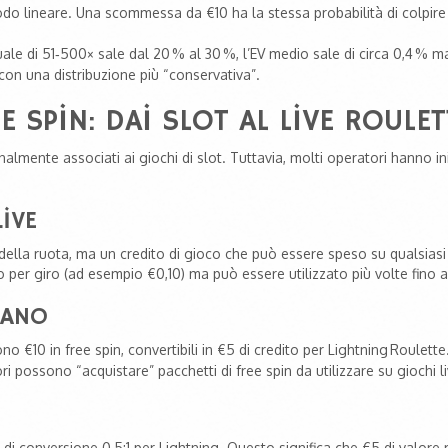
do lineare. Una scommessa da €10 ha la stessa probabilità di colpire
uale di 51‑500× sale dal 20 % al 30 %, l’EV medio sale di circa 0,4 % m
 con una distribuzione più “conservativa”.
E SPIN: DAI SLOT AL LIVE ROULET
lmente associati ai giochi di slot. Tuttavia, molti operatori hanno inizia
LIVE
 della ruota, ma un credito di gioco che può essere speso su qualsiasi p
 per giro (ad esempio €0,10) ma può essere utilizzato più volte fino 
IANO
ono €10 in free spin, convertibili in €5 di credito per Lightning Roulette
ri possono “acquistare” pacchetti di free spin da utilizzare su giochi li
 di conversione 0,5:1 per Lightning. Questo significa che €5 di valor