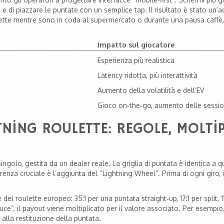
e e di piazzare le puntate con un semplice tap. Il risultato è stato un’
ette mentre sono in coda al supermercato o durante una pausa caffè, 
Impatto sul giocatore
Esperienza più realistica
Latency ridotta, più interattività
Aumento della volatilità e dell’EV
Gioco on‑the‑go, aumento delle sessio
NING ROULETTE: REGOLE, MOLTI
golo, gestita da un dealer reale. La griglia di puntata è identica a que
ferenza cruciale è l’aggiunta del “Lightning Wheel”. Prima di ogni giro, 
oulette europeo: 35:1 per una puntata straight‑up, 17:1 per split, 11:1 
luce”, il payout viene moltiplicato per il valore associato. Per esempi
 alla restituzione della puntata.