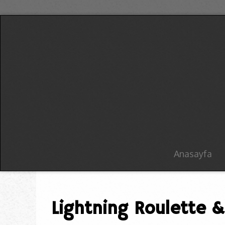
Anasayfa
Lightning Roulette 