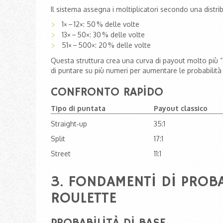
Il sistema assegna i moltiplicatori secondo una distr
1× – 12×: 50 % delle volte
13× – 50×: 30 % delle volte
51× – 500×: 20 % delle volte
Questa struttura crea una curva di payout molto più “st
di puntare su più numeri per aumentare le probabilità 
CONFRONTO RAPIDO
Tipo di puntata
Payout classico
Straight‑up
35:1
Split
17:1
Street
11:1
3. FONDAMENTI DI PROBA
ROULETTE