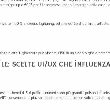
ta straight‑up è €0,15 per €1 scommessi (dopo il margine della casa), 
onverte il 50 % in credito Lightning, ottenendo €5 di bankroll virtua
ianza è alta: il giocatore può vincere €150 in un singolo giro o perdere
ILE: SCELTE UI/UX CHE INFLUEN
rsi a schermi di 5‑6 pollici. I numeri sono più grandi, i pulsanti di se
 All”) consentono di piazzare puntate multiple con un solo tap, incor