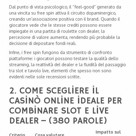
Dal punto di vista psicologico, il “feel‑good” generato da
una vincita su free spin attiva il circuito dopaminergico,
creando un’associazione positiva con il brand. Quando il
giocatore vede che le stesse crediti possono essere
impiegate in una partita di roulette con dealer, la
percezione di valore aumenta, rendendo più probabile la
decisione di depositare fondi reali.
Infine, i free spin fungono da strumento di confronto
piattaforme: i giocatori possono testare la qualità dello
streaming, la reattività del dealer e la fluidità del passaggio
tra slot e tavolo live, elementi che spesso non sono
evidenti nelle sole recensioni scritte.
2. COME SCEGLIERE IL
CASINÒ ONLINE IDEALE PER
COMBINARE SLOT E LIVE
DEALER – (380 PAROLE)
Impatto sul
Criterio
Cosa valutare