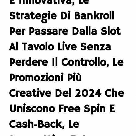
E Innovativa, Le
Strategie Di Bankroll
Per Passare Dalla Slot
Al Tavolo Live Senza
Perdere Il Controllo, Le
Promozioni Più
Creative Del 2024 Che
Uniscono Free Spin E
Cash‑back, Le