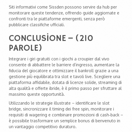
Siti informativi come Sissden possono servire da hub per
monitorare queste tendenze, offrendo guide aggiornate e
confronti tra le piattaforme emergenti, senza però
pubblicare classifiche ufficiali.
CONCLUSIONE – (210
PAROLE)
Integrare i giri gratuiti con i giochi a croupier dal vivo
consente di abbattere le barriere d’ingresso, aumentare la
fiducia del giocatore e ottimizzare il bankroll grazie a una
gestione più equilibrata tra slot e tavoli live. Scegliere una
piattaforma affidabile, dotata di licenze solide, streaming di
alta qualità e offerte ibride, è il primo passo per sfruttare al
massimo queste opportunità.
Utilizzando le strategie illustrate – identificare le slot
bridge, sincronizzare il timing dei free spin, monitorare i
requisiti di wagering e combinare promozioni di cash‑back –
è possibile trasformare un semplice bonus di benvenuto in
un vantaggio competitivo duraturo.