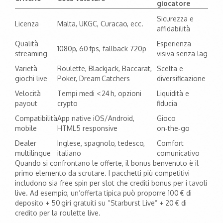
giocatore
Sicurezza e
Licenza
Malta, UKGC, Curacao, ecc.
affidabilità
Qualità
Esperienza
1080p, 60 fps, fallback 720p
streaming
visiva senza lag
Varietà
Roulette, Blackjack, Baccarat,
Scelta e
giochi live
Poker, Dream Catchers
diversificazione
Velocità
Tempi medi < 24 h, opzioni
Liquidità e
payout
crypto
fiducia
Compatibilità
App native iOS/Android,
Gioco
mobile
HTML5 responsive
on‑the‑go
Dealer
Inglese, spagnolo, tedesco,
Comfort
multilingue
italiano
comunicativo
Quando si confrontano le offerte, il bonus benvenuto è il
primo elemento da scrutare. I pacchetti più competitivi
includono sia free spin per slot che crediti bonus per i tavoli
live. Ad esempio, un’offerta tipica può proporre 100 € di
deposito + 50 giri gratuiti su “Starburst Live” + 20 € di
credito per la roulette live.