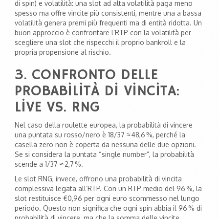
di spin) e volatilità: una slot ad alta volatilità paga meno
spesso ma offre vincite più consistenti, mentre una a bassa
volatilità genera premi più frequenti ma di entità ridotta. Un
buon approccio è confrontare l’RTP con la volatilità per
scegliere una slot che rispecchi il proprio bankroll e la
propria propensione al rischio.
3. CONFRONTO DELLE
PROBABILITÀ DI VINCITA:
LIVE VS. RNG
Nel caso della roulette europea, la probabilità di vincere
una puntata su rosso/nero è 18/37 ≈ 48,6 %, perché la
casella zero non è coperta da nessuna delle due opzioni.
Se si considera la puntata “single number”, la probabilità
scende a 1/37 ≈ 2,7 %.
Le slot RNG, invece, offrono una probabilità di vincita
complessiva legata all’RTP. Con un RTP medio del 96 %, la
slot restituisce €0,96 per ogni euro scommesso nel lungo
periodo. Questo non significa che ogni spin abbia il 96 % di
probabilità di vincere, ma che la somma delle vincite