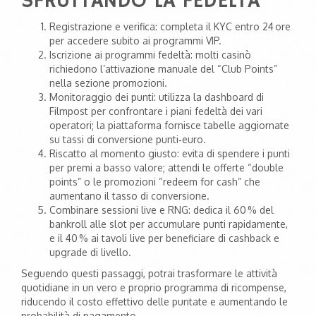
SFRUTTANDO LA FEDELTÀ
Registrazione e verifica: completa il KYC entro 24 ore
per accedere subito ai programmi VIP.
Iscrizione ai programmi fedeltà: molti casinò
richiedono l’attivazione manuale del “Club Points”
nella sezione promozioni.
Monitoraggio dei punti: utilizza la dashboard di
Filmpost per confrontare i piani fedeltà dei vari
operatori; la piattaforma fornisce tabelle aggiornate
su tassi di conversione punti‑euro.
Riscatto al momento giusto: evita di spendere i punti
per premi a basso valore; attendi le offerte “double
points” o le promozioni “redeem for cash” che
aumentano il tasso di conversione.
Combinare sessioni live e RNG: dedica il 60 % del
bankroll alle slot per accumulare punti rapidamente,
e il 40 % ai tavoli live per beneficiare di cashback e
upgrade di livello.
Seguendo questi passaggi, potrai trasformare le attività
quotidiane in un vero e proprio programma di ricompense,
riducendo il costo effettivo delle puntate e aumentando le
probabilità di pagamento.