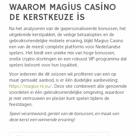
WAAROM MAGIUS CASINO
DE KERSTKEUZE IS
Na het analyseren van de gepersonaliseerde bonussen, het
uitgebreide kerstpakket, de veilige betaalopties en de
gebruiksvriendelijke mobiele ervaring, blijkt Magius Casino
een van de meest complete platforms voor Nederlandse
spelers. Het biedt een unieke mix van hoge bonussen,
snelle crypto‑stortingen en een robuust VIP‑programma dat
spelers beloont voor hun loyaliteit.
Voor iedereen die dit seizoen wil profiteren van een op
maat gemaakt aanbod, is er één duidelijke aanbeveling:
https://magius-nl.eu/
. Deze site combineert alle genoemde
voordelen in één gebruiksvriendelijke omgeving, waardoor
je met vertrouwen en plezier kunt spelen tijdens de
feestdagen.
Speel verantwoord, geniet van de bonussen, en maak van
deze kerst een winnende ervaring!