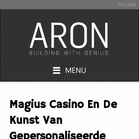
TR | ENG
MENU
Magius Casino En De
Kunst Van
Gepersonaliseerde