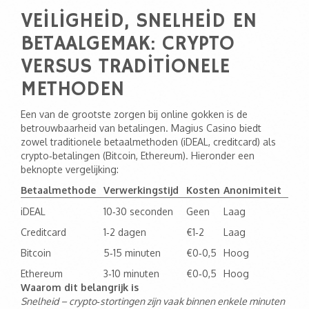
VEILIGHEID, SNELHEID EN
BETAALGEMAK: CRYPTO
VERSUS TRADITIONELE
METHODEN
Een van de grootste zorgen bij online gokken is de
betrouwbaarheid van betalingen. Magius Casino biedt
zowel traditionele betaalmethoden (iDEAL, creditcard) als
crypto‑betalingen (Bitcoin, Ethereum). Hieronder een
beknopte vergelijking:
Betaalmethode
Verwerkingstijd
Kosten
Anonimiteit
iDEAL
10‑30 seconden
Geen
Laag
Creditcard
1‑2 dagen
€1‑2
Laag
Bitcoin
5‑15 minuten
€0‑0,5
Hoog
Ethereum
3‑10 minuten
€0‑0,5
Hoog
Waarom dit belangrijk is
Snelheid
– crypto‑stortingen zijn vaak binnen enkele minuten