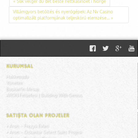
« Slik velger du det beste nettkasinoet i Norge
Villámgyors betöltés és nyerőgépek: Az Nv Casino
optimalizált platformjának teljeskörű elemzése… »
KURUMSAL
Hakkımızda
Yönetim
Başkan'ın Mesajı
ARON Felsefesi | Building With Genius
SATIŞTA OLAN PROJELER
• Aron –
Frezya Evleri
• Aron –
Özkanlar Select Suits Projesi