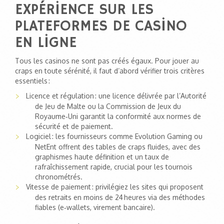
EXPÉRIENCE SUR LES
PLATEFORMES DE CASINO
EN LIGNE
Tous les casinos ne sont pas créés égaux. Pour jouer au
craps en toute sérénité, il faut d’abord vérifier trois critères
essentiels :
Licence et régulation : une licence délivrée par l’Autorité
de Jeu de Malte ou la Commission de Jeux du
Royaume‑Uni garantit la conformité aux normes de
sécurité et de paiement.
Logiciel : les fournisseurs comme Evolution Gaming ou
NetEnt offrent des tables de craps fluides, avec des
graphismes haute définition et un taux de
rafraîchissement rapide, crucial pour les tournois
chronométrés.
Vitesse de paiement : privilégiez les sites qui proposent
des retraits en moins de 24 heures via des méthodes
fiables (e‑wallets, virement bancaire).