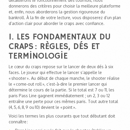
détaillerons le fonctionnement des tournois, nous
donnerons des critères pour choisir la meilleure plateforme
et, enfin, nous aborderons la gestion rigoureuse du
bankroll. À la fin de votre lecture, vous disposerez d’un plan
d’action clair pour aborder le craps avec confiance.
1. LES FONDAMENTAUX DU
CRAPS : RÈGLES, DÉS ET
TERMINOLOGIE
Le cœur du craps repose sur le lancer de deux dés à six
faces. Le joueur qui effectue le lancer s’appelle le
« shooter ». Au début de chaque manche, le shooter réalise
le « come‑out roll », c’est‑à‑dire le premier lancer qui
détermine le cours de la partie. Si le total est 7 ou 11, les
paris Pass Line gagnent immédiatement ; un 2, 3 ou 12
entraîne une perte pour ces mêmes paris. Tout autre total
(4, 5, 6, 8, 9 ou 10) devient le « point ».
Voici les termes les plus courants que tout débutant doit
connaître :