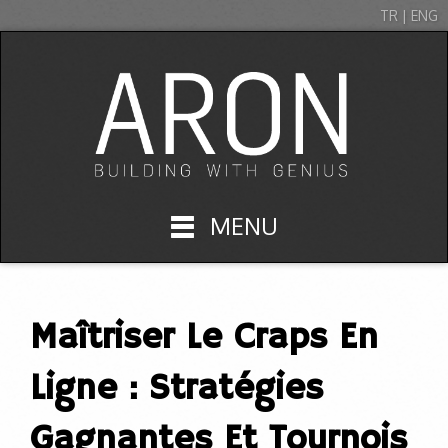
TR | ENG
MENU
Maîtriser Le Craps En
Ligne : Stratégies
Gagnantes Et Tournois