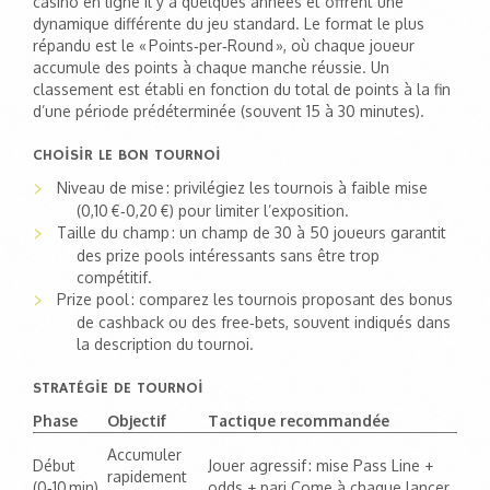
casino en ligne il y a quelques années et offrent une
dynamique différente du jeu standard. Le format le plus
répandu est le « Points‑per‑Round », où chaque joueur
accumule des points à chaque manche réussie. Un
classement est établi en fonction du total de points à la fin
d’une période prédéterminée (souvent 15 à 30 minutes).
CHOISIR LE BON TOURNOI
Niveau de mise : privilégiez les tournois à faible mise
(0,10 €‑0,20 €) pour limiter l’exposition.
Taille du champ : un champ de 30 à 50 joueurs garantit
des prize pools intéressants sans être trop
compétitif.
Prize pool : comparez les tournois proposant des bonus
de cashback ou des free‑bets, souvent indiqués dans
la description du tournoi.
STRATÉGIE DE TOURNOI
Phase
Objectif
Tactique recommandée
Accumuler
Début
Jouer agressif : mise Pass Line +
rapidement
(0‑10 min)
odds + pari Come à chaque lancer.