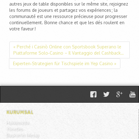
autres jeux de table disponibles sur le même site, rejoignez
les forums de joueurs et partagez vos expériences ; la
communauté est une ressource précieuse pour progresser
continuellement. Bonne chance et que les dés roulent en
votre faveur !
« Perché i Casinò Online con Sportsbook Superano le
Piattaforme Solo‑Casino – Il Vantaggio del Cashback…
Experten‑Strategien für Tischspiele im Yep Casino »
KURUMSAL
Hakkımızda
Yönetim
Başkan'ın Mesajı