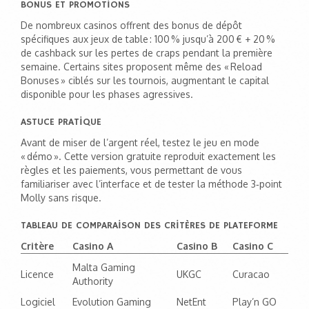
BONUS ET PROMOTIONS
De nombreux casinos offrent des bonus de dépôt
spécifiques aux jeux de table : 100 % jusqu’à 200 € + 20 %
de cashback sur les pertes de craps pendant la première
semaine. Certains sites proposent même des « Reload
Bonuses » ciblés sur les tournois, augmentant le capital
disponible pour les phases agressives.
ASTUCE PRATIQUE
Avant de miser de l’argent réel, testez le jeu en mode
« démo ». Cette version gratuite reproduit exactement les
règles et les paiements, vous permettant de vous
familiariser avec l’interface et de tester la méthode 3‑point
Molly sans risque.
TABLEAU DE COMPARAISON DES CRITÈRES DE PLATEFORME
Critère
Casino A
Casino B
Casino C
Malta Gaming
Licence
UKGC
Curacao
Authority
Logiciel
Evolution Gaming
NetEnt
Play’n GO