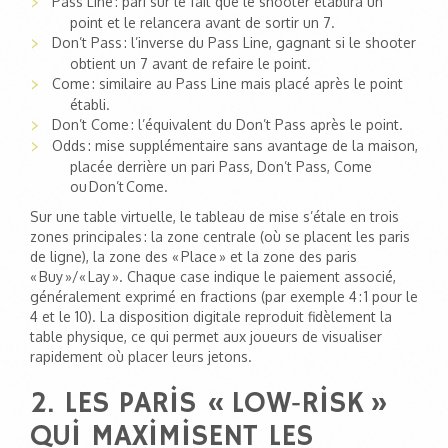
Pass Line : pari sur le fait que le shooter établira un
point et le relancera avant de sortir un 7.
Don’t Pass : l’inverse du Pass Line, gagnant si le shooter
obtient un 7 avant de refaire le point.
Come : similaire au Pass Line mais placé après le point
établi.
Don’t Come : l’équivalent du Don’t Pass après le point.
Odds : mise supplémentaire sans avantage de la maison,
placée derrière un pari Pass, Don’t Pass, Come
ou Don’t Come.
Sur une table virtuelle, le tableau de mise s’étale en trois
zones principales : la zone centrale (où se placent les paris
de ligne), la zone des « Place » et la zone des paris
« Buy »/« Lay ». Chaque case indique le paiement associé,
généralement exprimé en fractions (par exemple 4 : 1 pour le
4 et le 10). La disposition digitale reproduit fidèlement la
table physique, ce qui permet aux joueurs de visualiser
rapidement où placer leurs jetons.
2. LES PARIS « LOW‑RISK »
QUI MAXIMISENT LES