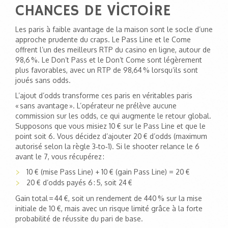
CHANCES DE VICTOIRE
Les paris à faible avantage de la maison sont le socle d’une
approche prudente du craps. Le Pass Line et le Come
offrent l’un des meilleurs RTP du casino en ligne, autour de
98,6 %. Le Don’t Pass et le Don’t Come sont légèrement
plus favorables, avec un RTP de 98,64 % lorsqu’ils sont
joués sans odds.
L’ajout d’odds transforme ces paris en véritables paris
« sans avantage ». L’opérateur ne prélève aucune
commission sur les odds, ce qui augmente le retour global.
Supposons que vous misiez 10 € sur le Pass Line et que le
point soit 6. Vous décidez d’ajouter 20 € d’odds (maximum
autorisé selon la règle 3‑to‑1). Si le shooter relance le 6
avant le 7, vous récupérez :
10 € (mise Pass Line) + 10 € (gain Pass Line) = 20 €
20 € d’odds payés 6 : 5, soit 24 €
Gain total = 44 €, soit un rendement de 440 % sur la mise
initiale de 10 €, mais avec un risque limité grâce à la forte
probabilité de réussite du pari de base.