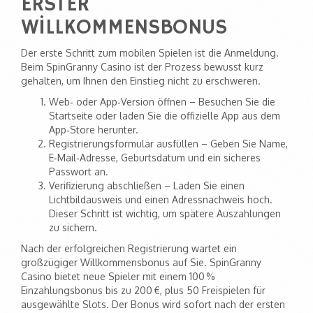
ERSTER
WILLKOMMENSBONUS
Der erste Schritt zum mobilen Spielen ist die Anmeldung.
Beim SpinGranny Casino ist der Prozess bewusst kurz
gehalten, um Ihnen den Einstieg nicht zu erschweren.
Web‑ oder App‑Version öffnen – Besuchen Sie die
Startseite oder laden Sie die offizielle App aus dem
App‑Store herunter.
Registrierungsformular ausfüllen – Geben Sie Name,
E‑Mail‑Adresse, Geburtsdatum und ein sicheres
Passwort an.
Verifizierung abschließen – Laden Sie einen
Lichtbildausweis und einen Adressnachweis hoch.
Dieser Schritt ist wichtig, um spätere Auszahlungen
zu sichern.
Nach der erfolgreichen Registrierung wartet ein
großzügiger Willkommensbonus auf Sie. SpinGranny
Casino bietet neue Spieler mit einem 100 %
Einzahlungsbonus bis zu 200 €, plus 50 Freispielen für
ausgewählte Slots. Der Bonus wird sofort nach der ersten