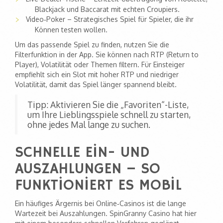
Blackjack und Baccarat mit echten Croupiers.
Video‑Poker – Strategisches Spiel für Spieler, die ihr
Können testen wollen.
Um das passende Spiel zu finden, nutzen Sie die
Filterfunktion in der App. Sie können nach RTP (Return to
Player), Volatilität oder Themen filtern. Für Einsteiger
empfiehlt sich ein Slot mit hoher RTP und niedriger
Volatilität, damit das Spiel länger spannend bleibt.
Tipp: Aktivieren Sie die „Favoriten“-Liste,
um Ihre Lieblingsspiele schnell zu starten,
ohne jedes Mal lange zu suchen.
SCHNELLE EIN- UND
AUSZAHLUNGEN – SO
FUNKTIONIERT ES MOBIL
Ein häufiges Ärgernis bei Online‑Casinos ist die lange
Wartezeit bei Auszahlungen. SpinGranny Casino hat hier