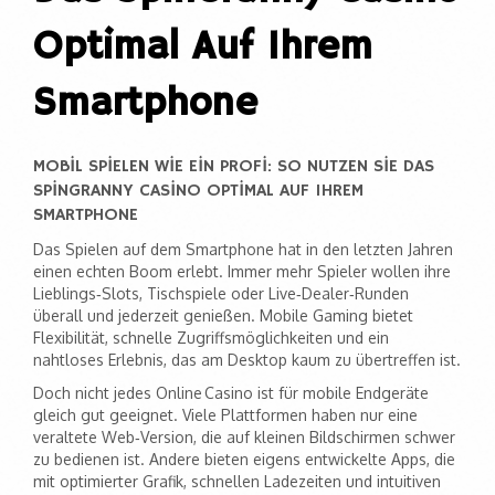
Optimal Auf Ihrem
Smartphone
MOBIL SPIELEN WIE EIN PROFI: SO NUTZEN SIE DAS
SPINGRANNY CASINO OPTIMAL AUF IHREM
SMARTPHONE
Das Spielen auf dem Smartphone hat in den letzten Jahren
einen echten Boom erlebt. Immer mehr Spieler wollen ihre
Lieblings‑Slots, Tischspiele oder Live‑Dealer‑Runden
überall und jederzeit genießen. Mobile Gaming bietet
Flexibilität, schnelle Zugriffsmöglichkeiten und ein
nahtloses Erlebnis, das am Desktop kaum zu übertreffen ist.
Doch nicht jedes Online Casino ist für mobile Endgeräte
gleich gut geeignet. Viele Plattformen haben nur eine
veraltete Web‑Version, die auf kleinen Bildschirmen schwer
zu bedienen ist. Andere bieten eigens entwickelte Apps, die
mit optimierter Grafik, schnellen Ladezeiten und intuitiven