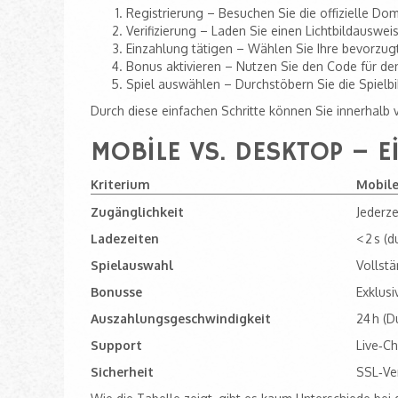
Registrierung – Besuchen Sie die offizielle Dom
Verifizierung – Laden Sie einen Lichtbildausw
Einzahlung tätigen – Wählen Sie Ihre bevorzu
Bonus aktivieren – Nutzen Sie den Code für 
Spiel auswählen – Durchstöbern Sie die Spielbib
Durch diese einfachen Schritte können Sie innerhalb 
MOBILE VS. DESKTOP – E
Kriterium
Mobile
Zugänglichkeit
Jederze
Ladezeiten
< 2 s (
Spielauswahl
Vollstä
Bonusse
Exklusi
Auszahlungsgeschwindigkeit
24 h (D
Support
Live‑Ch
Sicherheit
SSL‑Ve