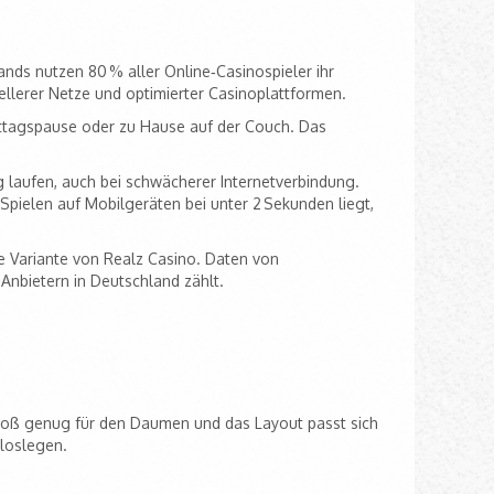
nds nutzen 80 % aller Online‑Casinospieler ihr
llerer Netze und optimierter Casinoplattformen.
 Mittagspause oder zu Hause auf der Couch. Das
ig laufen, auch bei schwächerer Internetverbindung.
 Spielen auf Mobilgeräten bei unter 2 Sekunden liegt,
le Variante von Realz Casino. Daten von
Anbietern in Deutschland zählt.
 groß genug für den Daumen und das Layout passt sich
 loslegen.