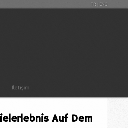
TR | ENG
İletişim
ielerlebnis Auf Dem