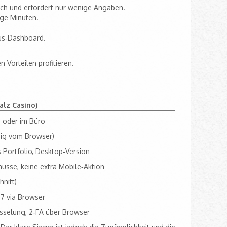
lich und erfordert nur wenige Angaben.
ige Minuten.
us‑Dashboard.
 Vorteilen profitieren.
alz Casino)
 oder im Büro
gig vom Browser)
 Portfolio, Desktop‑Version
usse, keine extra Mobile‑Aktion
hnitt)
/7 via Browser
sselung, 2‑FA über Browser