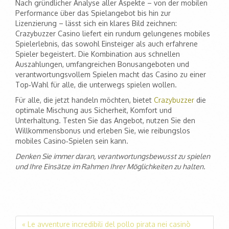
Nach gründlicher Analyse aller Aspekte – von der mobilen
Performance über das Spielangebot bis hin zur
Lizenzierung – lässt sich ein klares Bild zeichnen:
Crazybuzzer Casino liefert ein rundum gelungenes mobiles
Spielerlebnis, das sowohl Einsteiger als auch erfahrene
Spieler begeistert. Die Kombination aus schnellen
Auszahlungen, umfangreichen Bonusangeboten und
verantwortungsvollem Spielen macht das Casino zu einer
Top‑Wahl für alle, die unterwegs spielen wollen.
Für alle, die jetzt handeln möchten, bietet
Crazybuzzer
die
optimale Mischung aus Sicherheit, Komfort und
Unterhaltung. Testen Sie das Angebot, nutzen Sie den
Willkommensbonus und erleben Sie, wie reibungslos
mobiles Casino‑Spielen sein kann.
Denken Sie immer daran, verantwortungsbewusst zu spielen
und Ihre Einsätze im Rahmen Ihrer Möglichkeiten zu halten.
« Le avventure incredibili del pollo pirata nei casinò