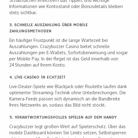
Schaltflächen erleichtern das Tippen, und wichtige
Informationen wie Kontostand oder Bonusdetails bleiben
stets sichtbar.
3. SCHNELLE AUSZAHLUNG ÜBER MOBILE
ZAHLUNGSMETHODEN
Ein häufiger Frustpunkt ist die lange Wartezeit bei
Auszahlungen. Crazybuzzer Casino bietet schnelle
Auszahlungen per E‑Wallets, Sofortüberweisung und sogar
per Mobile Pay. In der Regel ist das Geld innerhalb von
24 Stunden auf Ihrem Konto.
4. LIVE‑CASINO IN ECHTZEIT
Live‑Dealer‑Spiele wie Blackjack oder Roulette laufen dank
optimierter Streaming‑Technik ohne Unterbrechungen. Die
Kamera‑Feeds passen sich dynamisch an die Bandbreite
Ihres Netzwerks an, sodass das Bild nicht stockt.
5. VERANTWORTUNGSVOLLES SPIELEN AUF DEM HANDY
Crazybuzzer legt großen Wert auf Spielerschutz. Über das
mobile Dashboard können Sie Limits setzen, Selbstsperren