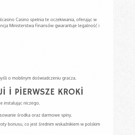
lcasino Casino spełnia te oczekiwania, oferując w
encja Ministerstwa Finansów gwarantuje legalność i
myśli o mobilnym doświadczeniu gracza.
I I PIERWSZE KROKI
e instalując niczego.
asowanie środka oraz darmowe spiny.
ty bonusu, co jest średnim wskaźnikiem w polskim