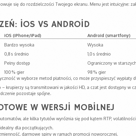
wuje się do rozdzielczości Twojego ekranu. Menu jest intuicyjne: za
EŃ: IOS VS ANDROID
iOS (iPhone/iPad)
Android (smartfony)
Bardzo wysoka
Wysoka
0,8 s średnio
1,0 s średnio
Pełny dostęp
Ograniczony w starszyc
100 % gier
98 % gier
yczność w wyborze metod płatności, co może przyspieszyć wypłaty dla
 krupierzy są transmitowani w jakości HD, a czat jest dostępny w cza
adczenie pozostaje spójne.
OTOWE W WERSJI MOBILNEJ
automatów, ale kilka tytułów wyróżnia się pod kątem RTP, volatilnośc
 idealny dla początkujących.
a zmienność, darmowe spiny w ramach promocji noworocznej.