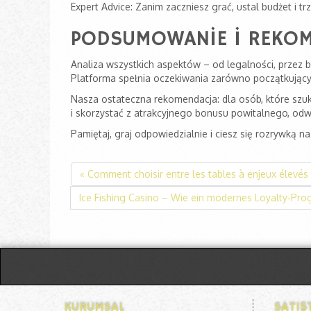
Expert Advice: Zanim zaczniesz grać, ustal budżet i 
PODSUMOWANIE I REKO
Analiza wszystkich aspektów – od legalności, przez 
Platforma spełnia oczekiwania zarówno początkującyc
Nasza ostateczna rekomendacja: dla osób, które szu
i skorzystać z atrakcyjnego bonusu powitalnego, od
Pamiętaj, graj odpowiedzialnie i ciesz się rozrywką n
« Comment choisir entre les tables à enjeux élevés 
Ice Fishing Casino – Wie ein modernes Loyalty‑Pro
KURUMSAL
SATIŞ