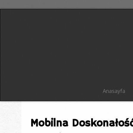
Anasayfa
Mobilna Doskonałość