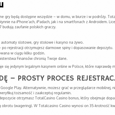
u
one gry będą dostępne wszędzie – w domu, w biurze i w podróży. Tota
łynnie na iPhone’ach, iPadach, jak i na smartfonach z Androidem. Lic
 budują zaufanie polskich graczy.
m automaty slotowe, gry stołowe i kasyno na żywo.
po rejestracji otrzymujesz darmowe spiny i dopasowanie depozytu.
zowana w ciągu kilku godzin.
nisterstwa Finansów chronią Twoje dane.
taje się jedynym legalnym kasynem online w Polsce, które naprawdę 
Ę – PROSTY PROCES REJESTRACJ
Google Play. Alternatywnie, możesz grać w przeglądarce mobilnej, ni
eryfikuj tożsamość i zaakceptuj regulamin.
m depozycie otrzymasz TotalCasino Casino bonus, który obejmuje dop
obrotu (wagering). W Totalcasino Casino wynosi on 35‑krotność kwo