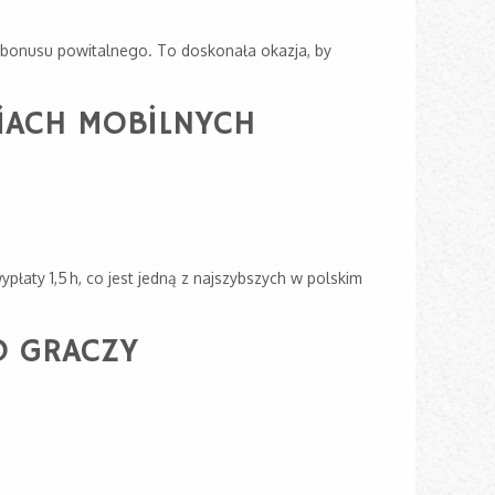
bonusu powitalnego. To doskonała okazja, by
NIACH MOBILNYCH
płaty 1,5 h, co jest jedną z najszybszych w polskim
O GRACZY