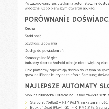
Po zalogowaniu się, platforma automatycznie dostoso
widoczne już po pierwszym otwarciu aplikacji.
PORÓWNANIE DOŚWIADCZ
Cecha
Stabilność
Szybkość ładowania
Dostęp do powiadomień
Kompatybilność gier
Industry Secret:
Android oferuje nieco większą elast
Obie platformy zapewniają dostęp do kasyna na żywo –
grasz na iPhone’ie, czy na telefonie Samsung; doświ
NAJLEPSZE AUTOMATY SL
Mobilna biblioteka Totalcasino Casino zawiera setki 
Starburst (NetEnt) – RTP 96,1 %, niska zmienność,
Book of Dead (Play’n GO) – RTP 96,21 %, średni