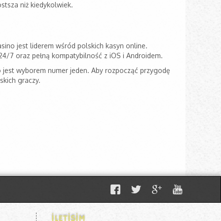
stsza niż kiedykolwiek.
ino jest liderem wśród polskich kasyn online.
 24/7 oraz pełną kompatybilność z iOS i Androidem.
no jest wyborem numer jeden. Aby rozpocząć przygodę
skich graczy.
İLETIŞIM