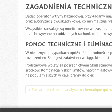
ZAGADNIENIA TECHNICZN
Będąc operator witryny hazardowej, przykładamy na
oraz autoryzację dwuskładnikowe, co minimalizuje ry
Wszystkie transakcje są monitorowane w czasie rzecz
przechowywane na oddzielnych rachunkach bankowych
POMOC TECHNICZNE I ELIMINA
W nielicznych przypadkach opóźnień lub trudności z
rozliczeniami Skrill jest załatwiana w ciągu kilkunast
Podstawowe wpłaty za pośrednictwem Skrill stanowią
środków. Kombinacja niskich limitów, natychmiastowy
najpopularniejszych w całej branży do gier.
« Baccarat en direct : l’analyse mathématique qui 