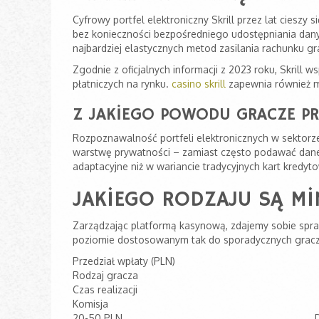
Cyfrowy portfel elektroniczny Skrill przez lat ciesz
bez konieczności bezpośredniego udostępniania dany
najbardziej elastycznych metod zasilania rachunku gr
Zgodnie z oficjalnych informacji z 2023 roku, Skrill
płatniczych na rynku.
casino skrill
zapewnia również m
Z JAKIEGO POWODU GRACZE PR
Rozpoznawalność portfeli elektronicznych w sektorz
warstwę prywatności – zamiast często podawać dane k
adaptacyjne niż w wariancie tradycyjnych kart kredyt
JAKIEGO RODZAJU SĄ MI
Zarządzając platformą kasynową, zdajemy sobie spra
poziomie dostosowanym tak do sporadycznych graczy,
Przedział wpłaty (PLN)
Rodzaj gracza
Czas realizacji
Komisja
20-50 PLN