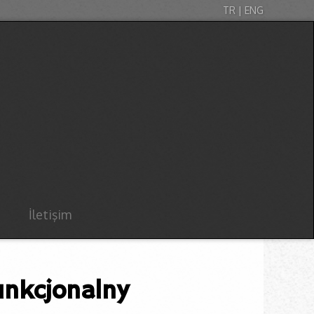
TR | ENG
İletişim
unkcjonalny