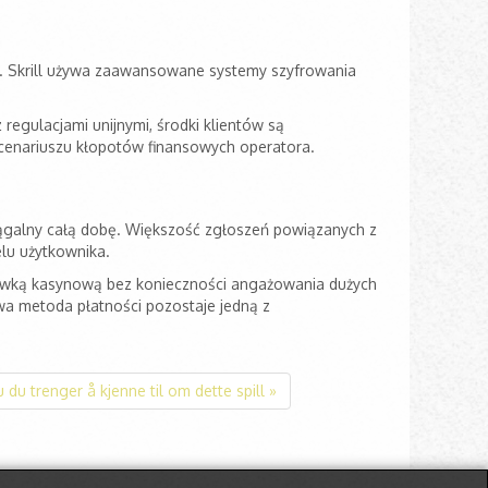
. Skrill używa zaawansowane systemy szyfrowania
egulacjami unijnymi, środki klientów są
cenariuszu kłopotów finansowych operatora.
iągalny całą dobę. Większość zgłoszeń powiązanych z
elu użytkownika.
zrywką kasynową bez konieczności angażowania dużych
wa metoda płatności pozostaje jedną z
u du trenger å kjenne til om dette spill »