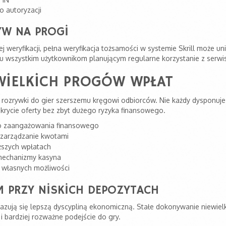
o autoryzacji
YW NA PROGI
eryfikacji, pełna weryfikacja tożsamości w systemie Skrill może uni
 wszystkim użytkownikom planującym regularne korzystanie z serwi
EWIELKICH PROGÓW WPŁAT
rozrywki do gier szerszemu kręgowi odbiorców. Nie każdy dysponuje
rycie oferty bez zbyt dużego ryzyka finansowego.
go zaangażowania finansowego
 zarządzanie kwotami
ższych wpłatach
 mechanizmy kasyna
g własnych możliwości
 PRZY NISKICH DEPOZYTACH
azują się lepszą dyscypliną ekonomiczną. Stałe dokonywanie niewie
 bardziej rozważne podejście do gry.