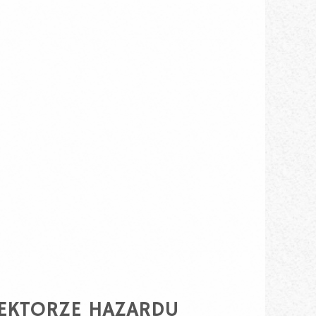
SEKTORZE HAZARDU