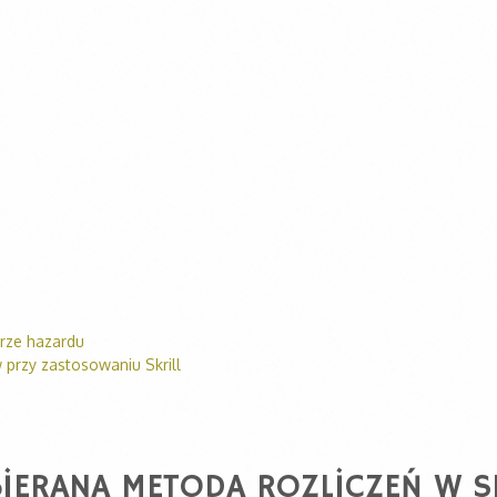
orze hazardu
przy zastosowaniu Skrill
BIERANA METODA ROZLICZEŃ W 