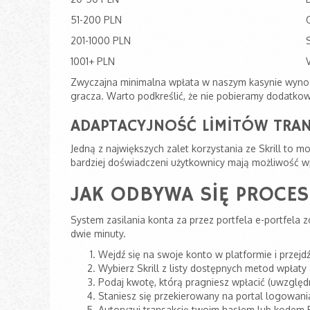
51-200 PLN
201-1000 PLN
1001+ PLN
Zwyczajna minimalna wpłata w naszym kasynie wynosi
gracza. Warto podkreślić, że nie pobieramy dodatk
ADAPTACYJNOŚĆ LIMITÓW TRA
Jedną z największych zalet korzystania ze Skrill to 
bardziej doświadczeni użytkownicy mają możliwość w
JAK ODBYWA SIĘ PROCES
System zasilania konta za przez portfela e-portfela z
dwie minuty.
Wejdź się na swoje konto w platformie i przejdź
Wybierz Skrill z listy dostępnych metod wpłaty
Podaj kwotę, którą pragniesz wpłacić (uwzględ
Staniesz się przekierowany na portal logowania
Autoryzuj transakcję twoim hasłem lub kodem 