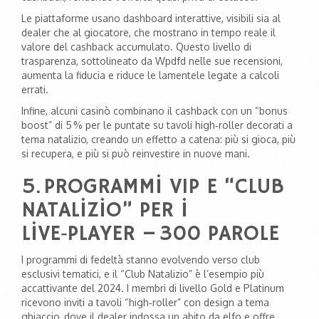
Le piattaforme usano dashboard interattive, visibili sia al
dealer che al giocatore, che mostrano in tempo reale il
valore del cashback accumulato. Questo livello di
trasparenza, sottolineato da Wpdfd nelle sue recensioni,
aumenta la fiducia e riduce le lamentele legate a calcoli
errati.
Infine, alcuni casinò combinano il cashback con un “bonus
boost” di 5 % per le puntate su tavoli high‑roller decorati a
tema natalizio, creando un effetto a catena: più si gioca, più
si recupera, e più si può reinvestire in nuove mani.
5. PROGRAMMI VIP E “CLUB
NATALIZIO” PER I
LIVE‑PLAYER – 300 PAROLE
I programmi di fedeltà stanno evolvendo verso club
esclusivi tematici, e il “Club Natalizio” è l’esempio più
accattivante del 2024. I membri di livello Gold e Platinum
ricevono inviti a tavoli “high‑roller” con design a tema
ghiaccio, dove il dealer indossa un abito da elfo e offre