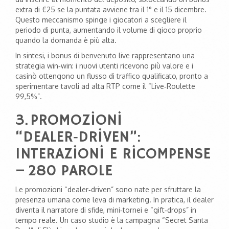
extra di €25 se la puntata avviene tra il 1° e il 15 dicembre.
Questo meccanismo spinge i giocatori a scegliere il
periodo di punta, aumentando il volume di gioco proprio
quando la domanda è più alta.
In sintesi, i bonus di benvenuto live rappresentano una
strategia win‑win: i nuovi utenti ricevono più valore e i
casinò ottengono un flusso di traffico qualificato, pronto a
sperimentare tavoli ad alta RTP come il “Live‑Roulette
99,5%”.
3. PROMOZIONI
“DEALER‑DRIVEN”:
INTERAZIONI E RICOMPENSE
– 280 PAROLE
Le promozioni “dealer‑driven” sono nate per sfruttare la
presenza umana come leva di marketing. In pratica, il dealer
diventa il narratore di sfide, mini‑tornei e “gift‑drops” in
tempo reale. Un caso studio è la campagna “Secret Santa