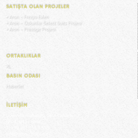
SATIŞTA OLAN PROJELER
• Aron –
Frezya Evleri
• Aron –
Özkanlar Select Suits Projesi
• Aron –
Prestige Projesi
ORTAKLIKLAR
XL
BASIN ODASI
Haberler
İLETIŞIM
Güvendik mahallesi, Okul caddesi,
No: 4, Urla / İzmir
T: +90 232 755 3 555
info@aron-cons.com