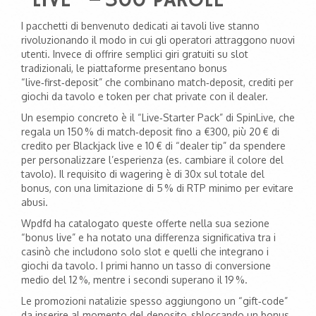
“LIVE” – 300 PAROLE
I pacchetti di benvenuto dedicati ai tavoli live stanno
rivoluzionando il modo in cui gli operatori attraggono nuovi
utenti. Invece di offrire semplici giri gratuiti su slot
tradizionali, le piattaforme presentano bonus
“live‑first‑deposit” che combinano match‑deposit, crediti per
giochi da tavolo e token per chat private con il dealer.
Un esempio concreto è il “Live‑Starter Pack” di SpinLive, che
regala un 150 % di match‑deposit fino a €300, più 20 € di
credito per Blackjack live e 10 € di “dealer tip” da spendere
per personalizzare l’esperienza (es. cambiare il colore del
tavolo). Il requisito di wagering è di 30x sul totale del
bonus, con una limitazione di 5 % di RTP minimo per evitare
abusi.
Wpdfd ha catalogato queste offerte nella sua sezione
“bonus live” e ha notato una differenza significativa tra i
casinò che includono solo slot e quelli che integrano i
giochi da tavolo. I primi hanno un tasso di conversione
medio del 12 %, mentre i secondi superano il 19 %.
Le promozioni natalizie spesso aggiungono un “gift‑code”
da inserire al momento del deposito, sbloccando un bonus