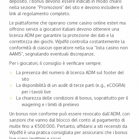
deposito. I bonus devono essere indicati in modo chiaro
nella sezione “Promozioni” del sito e devono includere il
link al regolamento completo.
Le piattaforme che operano come casino online esteri ma
offrono servizi a giocatori italiani devono ottenere una
licenza ADM per garantire la protezione dei dati e la
correttezza dei giochi. Wpdfd controlla costantemente la
conformità di ciascun operatore nella sua “lista casino non
AAMS”, segnalando eventuali discrepanze.
Per i giocatori, il consiglio è verificare sempre:
La presenza del numero di licenza ADM sul footer del
sito
La disponibilità di un audit di terze parti (e.g., eCOGRA)
per i tavoli live
La chiarezza delle condizioni di bonus, soprattutto per il
wagering e i limiti di prelievo
Un bonus non conforme può essere revocato dall’ADM, con
sanzioni che vanno dal blocco del conto al pagamento di
multe fino a €500 000. Pertanto, affidarsi a siti recensiti da
Wpdfd è una pratica consigliata per assicurarsi che i bonus
live siano legittimi e sicuri.