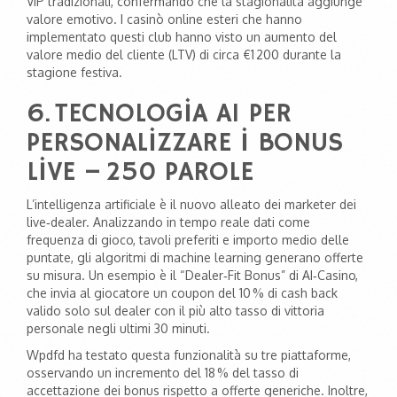
VIP tradizionali, confermando che la stagionalità aggiunge
valore emotivo. I casinò online esteri che hanno
implementato questi club hanno visto un aumento del
valore medio del cliente (LTV) di circa €1 200 durante la
stagione festiva.
6. TECNOLOGIA AI PER
PERSONALIZZARE I BONUS
LIVE – 250 PAROLE
L’intelligenza artificiale è il nuovo alleato dei marketer dei
live‑dealer. Analizzando in tempo reale dati come
frequenza di gioco, tavoli preferiti e importo medio delle
puntate, gli algoritmi di machine learning generano offerte
su misura. Un esempio è il “Dealer‑Fit Bonus” di AI‑Casino,
che invia al giocatore un coupon del 10 % di cash back
valido solo sul dealer con il più alto tasso di vittoria
personale negli ultimi 30 minuti.
Wpdfd ha testato questa funzionalità su tre piattaforme,
osservando un incremento del 18 % del tasso di
accettazione dei bonus rispetto a offerte generiche. Inoltre,