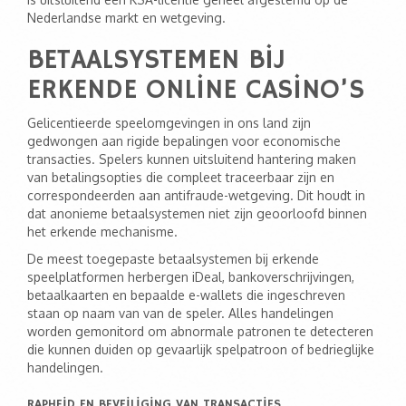
Nederlandse markt en wetgeving.
BETAALSYSTEMEN BIJ
ERKENDE ONLINE CASINO’S
Gelicentieerde speelomgevingen in ons land zijn
gedwongen aan rigide bepalingen voor economische
transacties. Spelers kunnen uitsluitend hantering maken
van betalingsopties die compleet traceerbaar zijn en
correspondeerden aan antifraude-wetgeving. Dit houdt in
dat anonieme betaalsystemen niet zijn geoorloofd binnen
het erkende mechanisme.
De meest toegepaste betaalsystemen bij erkende
speelplatformen herbergen iDeal, bankoverschrijvingen,
betaalkaarten en bepaalde e-wallets die ingeschreven
staan op naam van van de speler. Alles handelingen
worden gemonitord om abnormale patronen te detecteren
die kunnen duiden op gevaarlijk spelpatroon of bedrieglijke
handelingen.
RAPHEID EN BEVEILIGING VAN TRANSACTIES