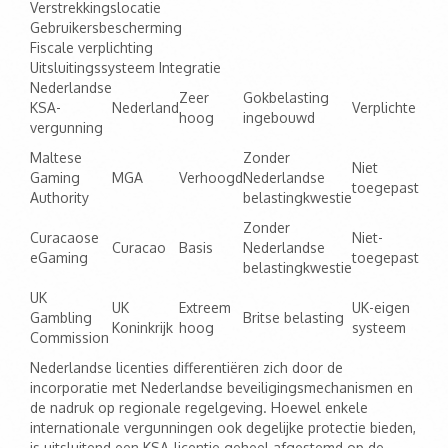
Verstrekkingslocatie
Gebruikersbescherming
Fiscale verplichting
Uitsluitingssysteem Integratie
Nederlandse
Zeer
Gokbelasting
KSA-
Nederland
Verplichte
hoog
ingebouwd
vergunning
Maltese
Zonder
Niet
Gaming
MGA
Verhoogd
Nederlandse
toegepast
Authority
belastingkwestie
Zonder
Curacaose
Niet-
Curacao
Basis
Nederlandse
eGaming
toegepast
belastingkwestie
UK
UK
Extreem
UK-eigen
Gambling
Britse belasting
Koninkrijk
hoog
systeem
Commission
Nederlandse licenties differentiëren zich door de
incorporatie met Nederlandse beveiligingsmechanismen en
de nadruk op regionale regelgeving. Hoewel enkele
internationale vergunningen ook degelijke protectie bieden,
is uitsluitend een KSA-licentie geheel afgestemd op de