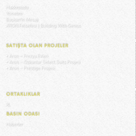
Hakkımızda
Yönetim
Başkan'ın Mesajı
ARON Felsefesi | Building With Genius
SATIŞTA OLAN PROJELER
• Aron –
Frezya Evleri
• Aron –
Özkanlar Select Suits Projesi
• Aron –
Prestige Projesi
ORTAKLIKLAR
XL
BASIN ODASI
Haberler