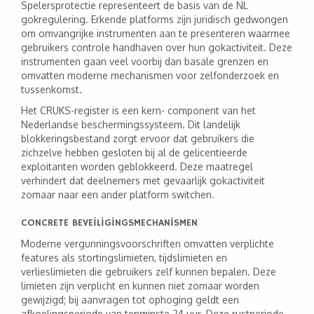
Spelersprotectie representeert de basis van de NL
gokregulering. Erkende platforms zijn juridisch gedwongen
om omvangrijke instrumenten aan te presenteren waarmee
gebruikers controle handhaven over hun gokactiviteit. Deze
instrumenten gaan veel voorbij dan basale grenzen en
omvatten moderne mechanismen voor zelfonderzoek en
tussenkomst.
Het CRUKS-register is een kern- component van het
Nederlandse beschermingssysteem. Dit landelijk
blokkeringsbestand zorgt ervoor dat gebruikers die
zichzelve hebben gesloten bij al de gelicentieerde
exploitanten worden geblokkeerd. Deze maatregel
verhindert dat deelnemers met gevaarlijk gokactiviteit
zomaar naar een ander platform switchen.
CONCRETE BEVEILIGINGSMECHANISMEN
Moderne vergunningsvoorschriften omvatten verplichte
features als stortingslimieten, tijdslimieten en
verlieslimieten die gebruikers zelf kunnen bepalen. Deze
limieten zijn verplicht en kunnen niet zomaar worden
gewijzigd; bij aanvragen tot ophoging geldt een
afkoelingsperiode van tenminste 24 uur. Deze rustperiode