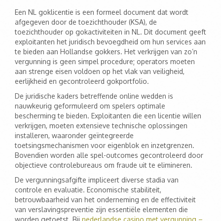
Een NL goklicentie is een formeel document dat wordt
afgegeven door de toezichthouder (KSA), de
toezichthouder op gokactiviteiten in NL. Dit document geeft
exploitanten het juridisch bevoegdheid om hun services aan
te bieden aan Hollandse gokkers. Het verkrijgen van zo’n
vergunning is geen simpel procedure; operators moeten
aan strenge eisen voldoen op het vlak van veiligheid,
eerlijkheid en gecontroleerd gokportfolio.
De juridische kaders betreffende online wedden is
nauwkeurig geformuleerd om spelers optimale
bescherming te bieden. Exploitanten die een licentie willen
verkrijgen, moeten extensieve technische oplossingen
installeren, waaronder geïntegreerde
toetsingsmechanismen voor eigenblok en inzetgrenzen.
Bovendien worden alle spel-outcomes gecontroleerd door
objectieve controlebureaus om fraude uit te elimineren.
De vergunningsafgifte impliceert diverse stadia van
controle en evaluatie. Economische stabiliteit,
betrouwbaarheid van het onderneming en de effectiviteit
van verslavingspreventie zijn essentiële elementen die
worden getoetst. Bij
nederlandse casino met vergunning –