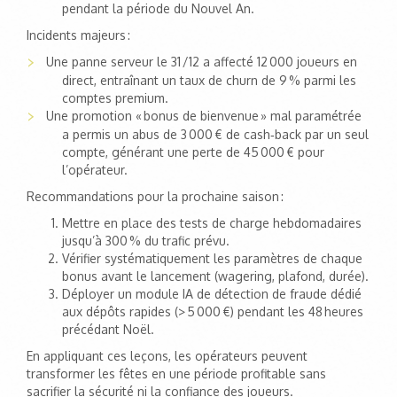
pendant la période du Nouvel An.
Incidents majeurs :
Une panne serveur le 31 /12 a affecté 12 000 joueurs en
direct, entraînant un taux de churn de 9 % parmi les
comptes premium.
Une promotion « bonus de bienvenue » mal paramétrée
a permis un abus de 3 000 € de cash‑back par un seul
compte, générant une perte de 45 000 € pour
l’opérateur.
Recommandations pour la prochaine saison :
Mettre en place des tests de charge hebdomadaires
jusqu’à 300 % du trafic prévu.
Vérifier systématiquement les paramètres de chaque
bonus avant le lancement (wagering, plafond, durée).
Déployer un module IA de détection de fraude dédié
aux dépôts rapides (> 5 000 €) pendant les 48 heures
précédant Noël.
En appliquant ces leçons, les opérateurs peuvent
transformer les fêtes en une période profitable sans
sacrifier la sécurité ni la confiance des joueurs.