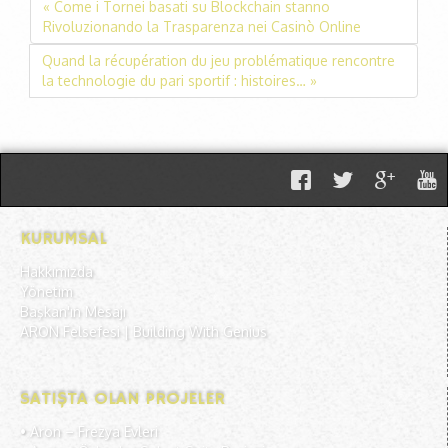
« Come i Tornei basati su Blockchain stanno
Rivoluzionando la Trasparenza nei Casinò Online
Quand la récupération du jeu problématique rencontre
la technologie du pari sportif : histoires… »
KURUMSAL
Hakkımızda
Yönetim
Başkan'ın Mesajı
ARON Felsefesi | Building With Genius
SATIŞTA OLAN PROJELER
• Aron –
Frezya Evleri