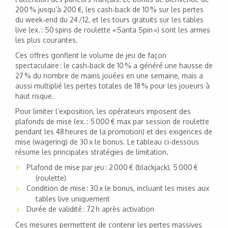
200 % jusqu’à 200 €, les cash‑back de 10 % sur les pertes
du week‑end du 24 /12, et les tours gratuits sur les tables
live (ex. : 50 spins de roulette « Santa Spin ») sont les armes
les plus courantes.
Ces offres gonflent le volume de jeu de façon
spectaculaire : le cash‑back de 10 % a généré une hausse de
27 % du nombre de mains jouées en une semaine, mais a
aussi multiplié les pertes totales de 18 % pour les joueurs à
haut risque.
Pour limiter l’exposition, les opérateurs imposent des
plafonds de mise (ex. : 5 000 € max par session de roulette
pendant les 48 heures de la promotion) et des exigences de
mise (wagering) de 30 x le bonus. Le tableau ci‑dessous
résume les principales stratégies de limitation.
Plafond de mise par jeu : 2 000 € (blackjack), 5 000 €
(roulette)
Condition de mise : 30 x le bonus, incluant les mises aux
tables live uniquement
Durée de validité : 72 h après activation
Ces mesures permettent de contenir les pertes massives