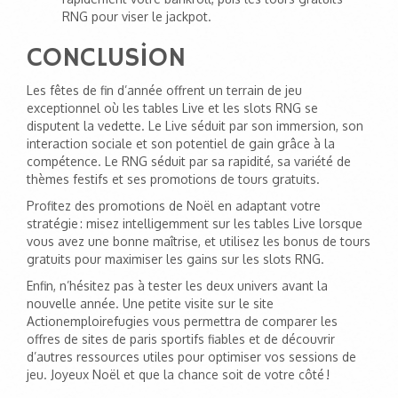
RNG pour viser le jackpot.
CONCLUSION
Les fêtes de fin d’année offrent un terrain de jeu
exceptionnel où les tables Live et les slots RNG se
disputent la vedette. Le Live séduit par son immersion, son
interaction sociale et son potentiel de gain grâce à la
compétence. Le RNG séduit par sa rapidité, sa variété de
thèmes festifs et ses promotions de tours gratuits.
Profitez des promotions de Noël en adaptant votre
stratégie : misez intelligemment sur les tables Live lorsque
vous avez une bonne maîtrise, et utilisez les bonus de tours
gratuits pour maximiser les gains sur les slots RNG.
Enfin, n’hésitez pas à tester les deux univers avant la
nouvelle année. Une petite visite sur le site
Actionemploirefugies vous permettra de comparer les
offres de sites de paris sportifs fiables et de découvrir
d’autres ressources utiles pour optimiser vos sessions de
jeu. Joyeux Noël et que la chance soit de votre côté !