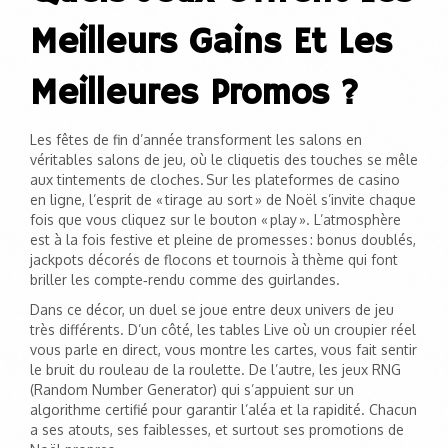
Meilleurs Gains Et Les
Meilleures Promos ?
Les fêtes de fin d’année transforment les salons en
véritables salons de jeu, où le cliquetis des touches se mêle
aux tintements de cloches. Sur les plateformes de casino
en ligne, l’esprit de « tirage au sort » de Noël s’invite chaque
fois que vous cliquez sur le bouton « play ». L’atmosphère
est à la fois festive et pleine de promesses : bonus doublés,
jackpots décorés de flocons et tournois à thème qui font
briller les compte‑rendu comme des guirlandes.
Dans ce décor, un duel se joue entre deux univers de jeu
très différents. D’un côté, les tables Live où un croupier réel
vous parle en direct, vous montre les cartes, vous fait sentir
le bruit du rouleau de la roulette. De l’autre, les jeux RNG
(Random Number Generator) qui s’appuient sur un
algorithme certifié pour garantir l’aléa et la rapidité. Chacun
a ses atouts, ses faiblesses, et surtout ses promotions de