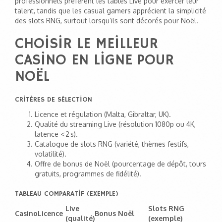
professionnels préfèrent les tables Live pour exercer leur
talent, tandis que les casual gamers apprécient la simplicité
des slots RNG, surtout lorsqu’ils sont décorés pour Noël.
CHOISIR LE MEILLEUR
CASINO EN LIGNE POUR
NOËL
CRITÈRES DE SÉLECTION
Licence et régulation (Malta, Gibraltar, UK).
Qualité du streaming Live (résolution 1080p ou 4K,
latence < 2 s).
Catalogue de slots RNG (variété, thèmes festifs,
volatilité).
Offre de bonus de Noël (pourcentage de dépôt, tours
gratuits, programmes de fidélité).
TABLEAU COMPARATIF (EXEMPLE)
Live
Slots RNG
Casino
Licence
Bonus Noël
(qualité)
(exemple)