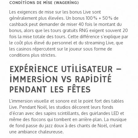
CONDITIONS DE MISE (WAGERING)
Les exigences de mise sur les bonus Live sont
généralement plus élevées. Un bonus 100 % + 50 % de
cashback peut demander de miser 40 fois le montant du
bonus, alors que les tours gratuits RNG exigent souvent 20
fois la mise totale des tours. Cette différence s’explique par
le coût plus élevé du personnel et du streaming Live, que
les casinos répercutent sur le joueur sous forme de
conditions plus strictes.
EXPÉRIENCE UTILISATEUR –
IMMERSION VS RAPIDITÉ
PENDANT LES FÊTES
L’immersion visuelle et sonore est le point fort des tables
Live. Pendant Noël, les studios décorent leurs fonds
d’écran avec des sapins scintillants, des guirlandes LED et
même des flocons qui tombent en arrière‑plan. La musique
de fond passe du jazz doux à des chants de Noël, créant
une ambiance chaleureuse.