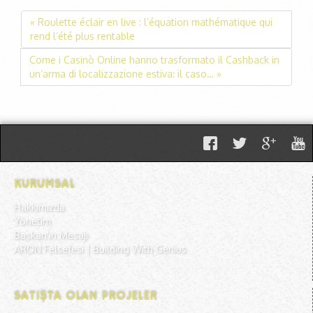
« Roulette éclair en live : l’équation mathématique qui
rend l’été plus rentable
Come i Casinò Online hanno trasformato il Cashback in
un’arma di localizzazione estiva: il caso… »
KURUMSAL
Hakkımızda
Yönetim
Başkan'ın Mesajı
ARON Felsefesi | Building With Genius
SATIŞTA OLAN PROJELER