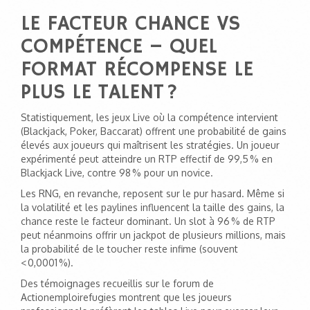
LE FACTEUR CHANCE VS
COMPÉTENCE – QUEL
FORMAT RÉCOMPENSE LE
PLUS LE TALENT ?
Statistiquement, les jeux Live où la compétence intervient
(Blackjack, Poker, Baccarat) offrent une probabilité de gains
élevés aux joueurs qui maîtrisent les stratégies. Un joueur
expérimenté peut atteindre un RTP effectif de 99,5 % en
Blackjack Live, contre 98 % pour un novice.
Les RNG, en revanche, reposent sur le pur hasard. Même si
la volatilité et les paylines influencent la taille des gains, la
chance reste le facteur dominant. Un slot à 96 % de RTP
peut néanmoins offrir un jackpot de plusieurs millions, mais
la probabilité de le toucher reste infime (souvent
< 0,0001 %).
Des témoignages recueillis sur le forum de
Actionemploirefugies montrent que les joueurs