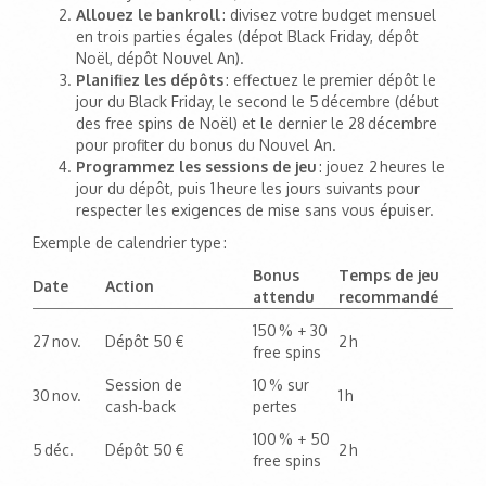
Allouez le bankroll
: divisez votre budget mensuel
en trois parties égales (dépot Black Friday, dépôt
Noël, dépôt Nouvel An).
Planifiez les dépôts
: effectuez le premier dépôt le
jour du Black Friday, le second le 5 décembre (début
des free spins de Noël) et le dernier le 28 décembre
pour profiter du bonus du Nouvel An.
Programmez les sessions de jeu
: jouez 2 heures le
jour du dépôt, puis 1 heure les jours suivants pour
respecter les exigences de mise sans vous épuiser.
Exemple de calendrier type :
Bonus
Temps de jeu
Date
Action
attendu
recommandé
150 % + 30
27 nov.
Dépôt 50 €
2 h
free spins
Session de
10 % sur
30 nov.
1 h
cash‑back
pertes
100 % + 50
5 déc.
Dépôt 50 €
2 h
free spins