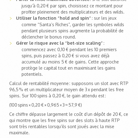
jusqu’à 0,20 € par spin, choisissez ce montant pour
profiter pleinement des multiplicateurs et des wilds.
Utiliser la fonction “hold and spin”
: sur les jeux
comme “Santa’s Riches”, garder les symboles wilds
pendant plusieurs spins augmente la probabilité de
déclencher le bonus round.
Gérer le risque avec la “bet‑size scaling”
:
commencez avec 0,10 € pendant les 10 premiers
spins, puis passez à 0,20 € si vous avez déjà
accumulé au moins 5 € de gains. Cette approche
protège le capital tout en maximisant les gains
potentiels.
Calcul de rentabilité moyenne : supposons un slot avec RTP
96,5 % et un multiplicateur moyen de 3 x pendant les free
spins. Sur 100 spins à 0,20 €, le gain attendu est :
(100 spins × 0,20 € × 0,965 × 3 ≈ 57,9 €)
Ce chiffre dépasse largement le coût d’un dépôt de 20 €, ce
qui montre que les free spins sur des slots à haute RTP
sont très rentables lorsqu’ils sont joués avec la mise
maximale.