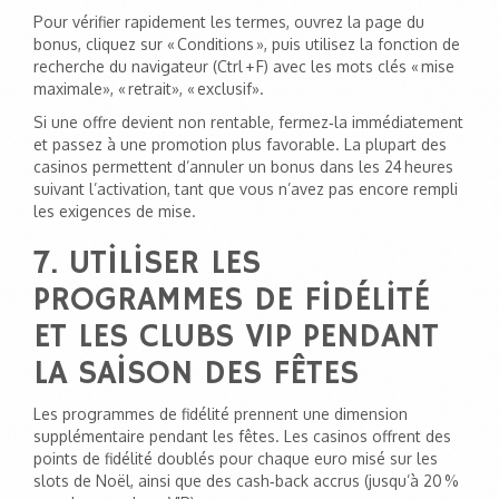
Pour vérifier rapidement les termes, ouvrez la page du
bonus, cliquez sur « Conditions », puis utilisez la fonction de
recherche du navigateur (Ctrl + F) avec les mots clés « mise
maximale», « retrait», « exclusif».
Si une offre devient non rentable, fermez‑la immédiatement
et passez à une promotion plus favorable. La plupart des
casinos permettent d’annuler un bonus dans les 24 heures
suivant l’activation, tant que vous n’avez pas encore rempli
les exigences de mise.
7. UTILISER LES
PROGRAMMES DE FIDÉLITÉ
ET LES CLUBS VIP PENDANT
LA SAISON DES FÊTES
Les programmes de fidélité prennent une dimension
supplémentaire pendant les fêtes. Les casinos offrent des
points de fidélité doublés pour chaque euro misé sur les
slots de Noël, ainsi que des cash‑back accrus (jusqu’à 20 %