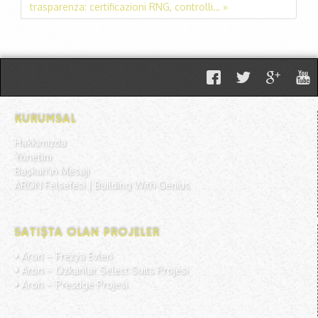
trasparenza: certificazioni RNG, controlli… »
KURUMSAL
Hakkımızda
Yönetim
Başkan'ın Mesajı
ARON Felsefesi | Building With Genius
SATIŞTA OLAN PROJELER
• Aron –
Frezya Evleri
• Aron –
Özkanlar Select Suits Projesi
• Aron –
Prestige Projesi