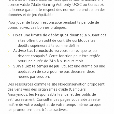
licence valide (Malte Gaming Authority, UKGC ou Curacao).
La licence garantit le respect des normes de protection des
données et de jeu équitable.
Pour jouer de façon responsable pendant la période de
bonus, suivez ces bonnes pratiques :
Fixez une limite de dépôt quotidienne
; la plupart des
sites offrent un outil de contrôle qui bloque les
dépôts supérieurs à la somme définie.
Activez l’auto‑exclusion
si vous sentez que le jeu
devient compulsif. Cette fonction peut être réglée
pour une durée de 24 h à plusieurs mois.
Surveillez le temps de jeu
; utilisez une alarme ou une
application de suivi pour ne pas dépasser deux
heures par session.
Des ressources comme le site Noeconservation proposent
des liens vers des organismes d’aide (Gamblers
Anonymous, Jeu Responsable France) et des outils de
self‑assessment. Consulter ces pages vous aide à rester
maître de votre budget et de votre temps, même lorsque
les promotions sont très attractives.