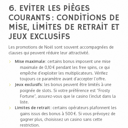
6. EVITER LES PIÈGES
COURANTS : CONDITIONS DE
MISE, LIMITES DE RETRAIT ET
JEUX EXCLUSIFS
Les promotions de Noël sont souvent accompagnées de
clauses qui peuvent réduire leur attractivité.
Mise maximale
: certains bonus imposent une mise
maximale de 0,10 € pendant les free spins, ce qui
empêche d’exploiter les multiplicateurs. Vérifiez
toujours ce paramètre avant d’accepter l’offre.
Jeux exclusifs
: les bonus peuvent être limités à une
poignée de slots. Si votre préférence est “Frosty
Fortune”, assurez‑vous que le casino l’inclut dans la
liste.
Limites de retrait
: certains opérateurs plafonnent les
gains issus des bonus à 500 €. Si vous prévoyez de
gagner plus, choisissez un casino sans cette
restriction.