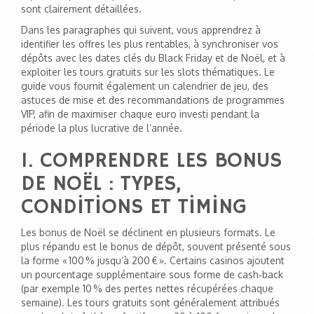
sont clairement détaillées.
Dans les paragraphes qui suivent, vous apprendrez à
identifier les offres les plus rentables, à synchroniser vos
dépôts avec les dates clés du Black Friday et de Noël, et à
exploiter les tours gratuits sur les slots thématiques. Le
guide vous fournit également un calendrier de jeu, des
astuces de mise et des recommandations de programmes
VIP, afin de maximiser chaque euro investi pendant la
période la plus lucrative de l’année.
1. COMPRENDRE LES BONUS
DE NOËL : TYPES,
CONDITIONS ET TIMING
Les bonus de Noël se déclinent en plusieurs formats. Le
plus répandu est le bonus de dépôt, souvent présenté sous
la forme « 100 % jusqu’à 200 € ». Certains casinos ajoutent
un pourcentage supplémentaire sous forme de cash‑back
(par exemple 10 % des pertes nettes récupérées chaque
semaine). Les tours gratuits sont généralement attribués