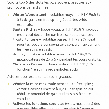
Voici le top 5 des slots les plus souvent associés aux
promotions de fin d’année :
Winter Wonderland
– volatilité moyenne, RTP 96,5 %,
5 % de gains en free spins grâce à des wilds
expansifs.
Santa’s Riches
– haute volatilité, RTP 95,8 %, jackpot
progressif déclenché par trois symboles scatter.
Frosty Fortune
– volatilité basse, RTP 97,2 %, idéal
pour les joueurs qui souhaitent convertir rapidement
les free spins en cash.
Holiday Lights
– volatilité moyenne, RTP 96,0 %,
multiplicateurs de 2 x à 5 x pendant les tours gratuits.
Christmas Cashout
– haute volatilité, RTP 95,5 %,
fonction “re‑spin” avec symboles sticky.
Astuces pour exploiter les tours gratuits :
Vérifiez la mise maximale
pendant les free spins ;
certains casinos limitent à 0,20 € par spin, ce qui
réduit le potentiel de gain sur les slots à haute
volatilité.
Activez les fonctions spéciales
(wilds, multipliers) dès
que possible ; elles sont souvent plus fréquentes