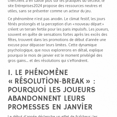
cherchent à en savoir plus sur les pratiques du secteur, le
site Entreprises2024 propose des ressources neutres et
utiles, sans se présenter comme un acteur du jeu.
Ce phénomène n’est pas anodin. Le climat festif, les jours
fériés prolongés et la perception d’un « nouveau départ »
créent un terrain fertile pour les paris impulsifs. Les joueurs,
souvent en quête de sensations fortes après les excès des
fêtes, trouvent dans les promotions de début d’année une
excuse pour dépasser leurs limites. Cette dynamique
psychologique, que nous explorerons en détail, explique
pourquoi le mois de janvier est le moment privilégié des
gros gains… et des résolutions qui s’effondrent.
1. LE PHÉNOMÈNE
« RÉSOLUTION‑BREAK » :
POURQUOI LES JOUEURS
ABANDONNENT LEURS
PROMESSES EN JANVIER
Le début d’année déclenche un effet de fraîcheur : les