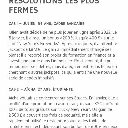
RÉSOLUTIONS LES PLUS
FERMES
CAS 1 – JULIEN, 34 ANS, CADRE BANCAIRE
Julien avait décidé de ne plus jouer en ligne après 2023. Le
5 janvier, il a reçu un bonus « 200 % jusqu’à 400 € » sur le
slot “New Year’s Fireworks”. Après trois jours, il a atteint le
jackpot de 1,8 M €. Le gain a immédiatement changé ses
plans : il a reporté son projet de formation en finance et a
investi une partie dans l’immobilier. Positivement, il a pu
rembourser ses dettes, mais il a également repris le jeu en
cherchant d’autres jackpots, ce qui a entraîné une nouvelle
série de dépôts impulsifs.
CAS 2 – AÏCHA, 27 ANS, ÉTUDIANTE
Aïcha voulait se concentrer sur ses études. En janvier, elle a
profité d’une promotion « casino français sans KYC » offrant
100 £ de tours gratuits sur “Lucky New Year”. Un gain de
2 500 £ a couvert ses frais de scolarité, mais elle a
rapidement utilisé le reste pour jouer à des tables de
roulette en direct, dépassant son budget de 600 £ en deux