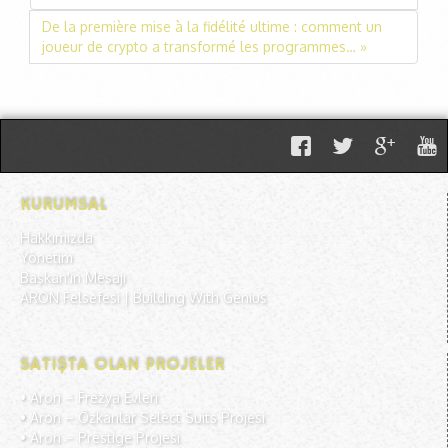
De la première mise à la fidélité ultime : comment un
joueur de crypto a transformé les programmes… »
KURUMSAL
Hakkımızda
Yönetim
Başkan'ın Mesajı
ARON Felsefesi | Building With Genius
SATIŞTA OLAN PROJELER
• Aron –
Frezya Evleri
• Aron –
Özkanlar Select Suits Projesi
• Aron –
Prestige Projesi