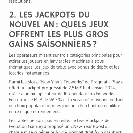
résolutions.
2. LES JACKPOTS DU
NOUVEL AN : QUELS JEUX
OFFRENT LES PLUS GROS
GAINS SAISONNIERS ?
Les opérateurs misent sur trois catégories principales pour
attirer les joueurs en janvier : les machines à sous
thématiques, les jeux de table avec bonus de dépôt et les
loteries instantanées.
Parmi les slots, “New Year’s Fireworks” de Pragmatic Play a
offert un jackpot progressif de 2,5 M € le 4 janvier 2024,
grâce à un multiplicateur de 10 x pendant la « Fireworks
Feature ». Le RTP de 96,3 % et la volatilité moyenne en font
un choix populaire pour les joueurs cherchant un équilibre
entre risque et rendement.
Les tables ne sont pas en reste. Le Live Blackjack de
Evolution Gaming a proposé un « New Year Boost » :
chaque mise supérieure à 50 € donnait droit à un cashback