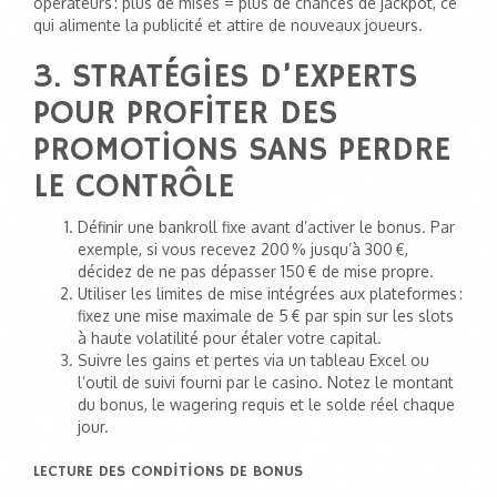
opérateurs : plus de mises = plus de chances de jackpot, ce
qui alimente la publicité et attire de nouveaux joueurs.
3. STRATÉGIES D’EXPERTS
POUR PROFITER DES
PROMOTIONS SANS PERDRE
LE CONTRÔLE
Définir une bankroll fixe avant d’activer le bonus. Par
exemple, si vous recevez 200 % jusqu’à 300 €,
décidez de ne pas dépasser 150 € de mise propre.
Utiliser les limites de mise intégrées aux plateformes :
fixez une mise maximale de 5 € par spin sur les slots
à haute volatilité pour étaler votre capital.
Suivre les gains et pertes via un tableau Excel ou
l’outil de suivi fourni par le casino. Notez le montant
du bonus, le wagering requis et le solde réel chaque
jour.
LECTURE DES CONDITIONS DE BONUS