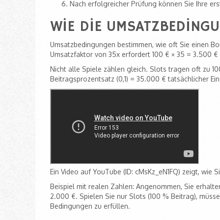
Nach erfolgreicher Prüfung können Sie Ihre ers
WIE DIE UMSATZBEDING
Umsatzbedingungen bestimmen, wie oft Sie einen Bon
Umsatzfaktor von 35x erfordert 100 € × 35 = 3.500 €
Nicht alle Spiele zählen gleich. Slots tragen oft zu 
Beitragsprozentsatz (0,1) = 35.000 € tatsächlicher Ein
Ein Video auf YouTube (ID: cMsKz_eN1FQ) zeigt, wie 
Beispiel mit realen Zahlen: Angenommen, Sie erhalte
2.000 €. Spielen Sie nur Slots (100 % Beitrag), müss
Bedingungen zu erfüllen.