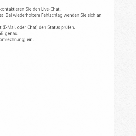
ontaktieren Sie den Live-Chat.
tet. Bei wiederholtem Fehlschlag wenden Sie sich an
t (E-Mail oder Chat) den Status prüfen.
AGB genau.
romrechnung) ein.