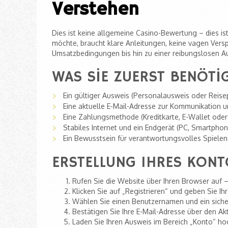
Verstehen
Dies ist keine allgemeine Casino-Bewertung – dies i
möchte, braucht klare Anleitungen, keine vagen Versp
Umsatzbedingungen bis hin zu einer reibungslosen A
WAS SIE ZUERST BENÖTI
Ein gültiger Ausweis (Personalausweis oder Reisep
Eine aktuelle E-Mail-Adresse zur Kommunikation u
Eine Zahlungsmethode (Kreditkarte, E-Wallet ode
Stabiles Internet und ein Endgerät (PC, Smartphon
Ein Bewusstsein für verantwortungsvolles Spielen:
ERSTELLUNG IHRES KON
Rufen Sie die Website über Ihren Browser auf – 
Klicken Sie auf „Registrieren“ und geben Sie Ih
Wählen Sie einen Benutzernamen und ein sich
Bestätigen Sie Ihre E-Mail-Adresse über den Akt
Laden Sie Ihren Ausweis im Bereich „Konto“ hoc