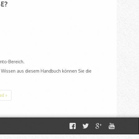
E?
nto-Bereich.
dem Wissen aus diesem Handbuch können Sie die
ad »