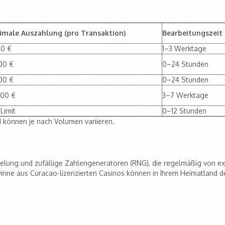
imale Auszahlung (pro Transaktion)
Bearbeitungszeit
00 €
1–3 Werktage
00 €
0–24 Stunden
00 €
0–24 Stunden
000 €
3–7 Werktage
 Limit
0–12 Stunden
 können je nach Volumen variieren.
elung und zufällige Zahlengeneratoren (RNG), die regelmäßig von ex
nne aus Curacao-lizenzierten Casinos können in Ihrem Heimatland d