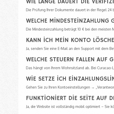
WIE LANGE DAUERT DIE VERIFIZ
Die Prüfung Ihrer Dokumente dauert in der Regel 24
WELCHE MINDESTEINZAHLUNG G
Die Mindesteinzahlung beträgt 10 € bei den meisten
KANN ICH MEIN KONTO LÖSCH
Ja, senden Sie eine E-Mail an den Support mit dem Be
WELCHE STEUERN FALLEN AUF 
Das hängt von Ihrem Wohnsitzland ab. Bei Curacao-Liz
WIE SETZE ICH EINZAHLUNGSLI
Gehen Sie zu Ihren Kontoeinstellungen → „Verantwort
FUNKTIONIERT DIE SEITE AUF 
Ja, die Website ist vollständig mobil optimiert – Sie