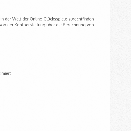
h in der Welt der Online-Glücksspiele zurechtfinden
: von der Kontoerstellung über die Berechnung von
imiert