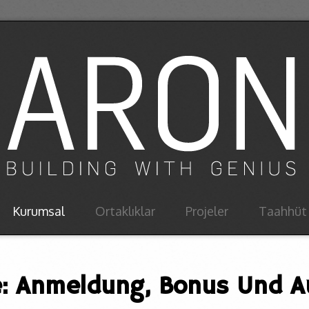
Kurumsal
Ortaklıklar
Projeler
Taahhüt
e: Anmeldung, Bonus Und 