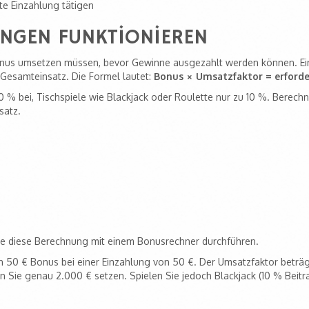
te Einzahlung tätigen
UNGEN FUNKTIONIEREN
us umsetzen müssen, bevor Gewinne ausgezahlt werden können. Ein t
 Gesamteinsatz. Die Formel lautet:
Bonus × Umsatzfaktor = erford
100 % bei, Tischspiele wie Blackjack oder Roulette nur zu 10 %. Berech
satz.
Sie diese Berechnung mit einem Bonusrechner durchführen.
n 50 € Bonus bei einer Einzahlung von 50 €. Der Umsatzfaktor beträg
en Sie genau 2.000 € setzen. Spielen Sie jedoch Blackjack (10 % Beit