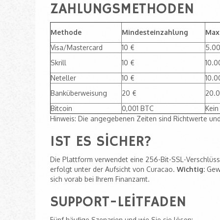
ZAHLUNGSMETHODEN
Methode
Mindesteinzahlung
Max
Visa/Mastercard
10 €
5.0
Skrill
10 €
10.0
Neteller
10 €
10.0
Banküberweisung
20 €
20.
Bitcoin
0,001 BTC
Kein
Hinweis: Die angegebenen Zeiten sind Richtwerte und
IST ES SICHER?
Die Plattform verwendet eine 256-Bit-SSL-Verschlüss
erfolgt unter der Aufsicht von Curacao.
Wichtig:
Gewi
sich vorab bei Ihrem Finanzamt.
SUPPORT-LEITFADEN
Fünf häufige Szenarien und wie Sie sie lösen: