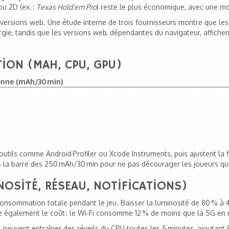
u 2D (ex. :
Texas Hold’em Pro
) reste le plus économique, avec une 
s versions web. Une étude interne de trois fournisseurs montre que l
ergie, tandis que les versions web, dépendantes du navigateur, affic
ION (MAH, CPU, GPU)
ne (mAh/30 min)
tils comme Android Profiler ou Xcode Instruments, puis ajustent la f
us la barre des 250 mAh/30 min pour ne pas décourager les joueurs qu
NOSITÉ, RÉSEAU, NOTIFICATIONS)
consommation totale pendant le jeu. Baisser la luminosité de 80 % à 
ce également le coût : le Wi‑Fi consomme 12 % de moins que la 5G en 
es, peuvent entraîner des réveils du CPU toutes les 5 minutes, ajoutan