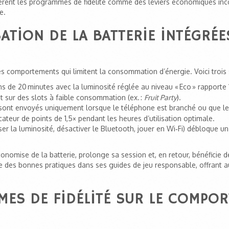
idèrent les programmes de fidélité comme des leviers économiques inco
e.
SATION DE LA BATTERIE INTÉGR
 comportements qui limitent la consommation d’énergie. Voici trois
s de 20 minutes avec la luminosité réglée au niveau « Eco » rapporte
t sur des slots à faible consommation (ex. :
Fruit Party
).
sont envoyés uniquement lorsque le téléphone est branché ou que le 
ateur de points de 1,5× pendant les heures d’utilisation optimale.
ser la luminosité, désactiver le Bluetooth, jouer en Wi‑Fi) débloque un 
 économise de la batterie, prolonge sa session et, en retour, bénéfici
onnes pratiques dans ses guides de jeu responsable, offrant aux jou
MES DE FIDÉLITÉ SUR LE COMPO