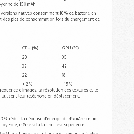
moyenne de 150 mAh.
es versions natives consomment 18 % de batterie en
hent des pics de consommation lors du chargement de
CPU (%)
GPU (%)
28
35
32
42
22
18
+12 %
+15 %
réquence d’images, la résolution des textures et le
i utilisent leur téléphone en déplacement.
40 % réduit la dépense d’énergie de 45 mAh sur une
moyenne, même si la latence est supérieure.
t 8 mAh par heure de jeu. Les programmes de fidélité