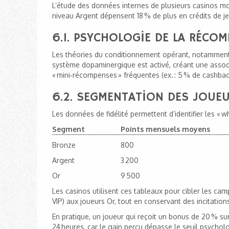
L’étude des données internes de plusieurs casinos mon
niveau Argent dépensent 18 % de plus en crédits de je
6.1. PSYCHOLOGIE DE LA RÉCO
Les théories du conditionnement opérant, notamment l
système dopaminergique est activé, créant une associ
« mini‑récompenses » fréquentes (ex. : 5 % de cashback
6.2. SEGMENTATION DES JOUEU
Les données de fidélité permettent d’identifier les « w
Segment
Points mensuels moyens
Bronze
800
Argent
3 200
Or
9 500
Les casinos utilisent ces tableaux pour cibler les ca
VIP) aux joueurs Or, tout en conservant des incitatio
En pratique, un joueur qui reçoit un bonus de 20 % s
24 heures, car le gain perçu dépasse le seuil psycho