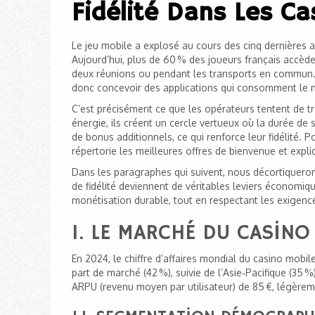
Fidélité Dans Les Ca
Le jeu mobile a explosé au cours des cinq dernières
Aujourd’hui, plus de 60 % des joueurs français accède
deux réunions ou pendant les transports en commun. C
donc concevoir des applications qui consomment le m
C’est précisément ce que les opérateurs tentent de
énergie, ils créent un cercle vertueux où la durée de
de bonus additionnels, ce qui renforce leur fidélité. 
répertorie les meilleures offres de bienvenue et exp
Dans les paragraphes qui suivent, nous décortiquer
de fidélité deviennent de véritables leviers économique
monétisation durable, tout en respectant les exigenc
1. LE MARCHÉ DU CASINO
En 2024, le chiffre d’affaires mondial du casino mobil
part de marché (42 %), suivie de l’Asie‑Pacifique (35 
ARPU (revenu moyen par utilisateur) de 85 €, légèrem