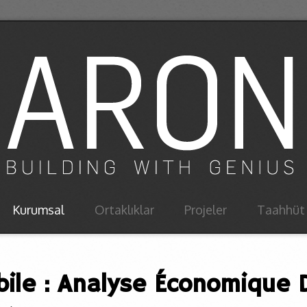
Kurumsal
Ortaklıklar
Projeler
Taahhüt
bile : Analyse Économique