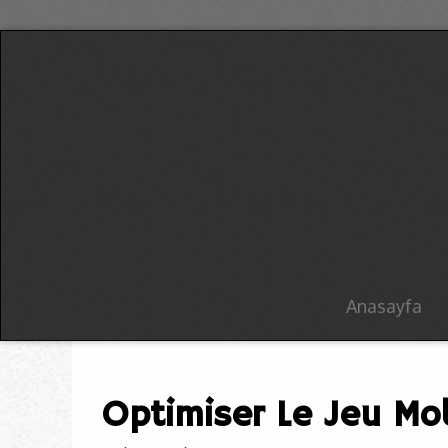
Anasayfa
Optimiser Le Jeu Mo