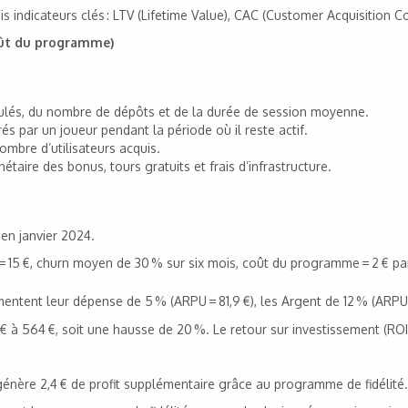
ois indicateurs clés : LTV (Lifetime Value), CAC (Customer Acquisition Cos
coût du programme)
mulés, du nombre de dépôts et de la durée de session moyenne.
 par un joueur pendant la période où il reste actif.
ombre d’utilisateurs acquis.
étaire des bonus, tours gratuits et frais d’infrastructure.
 en janvier 2024.
= 15 €, churn moyen de 30 % sur six mois, coût du programme = 2 € par
entent leur dépense de 5 % (ARPU = 81,9 €), les Argent de 12 % (ARPU =
€ à 564 €, soit une hausse de 20 %. Le retour sur investissement (ROI
 génère 2,4 € de profit supplémentaire grâce au programme de fidélité.