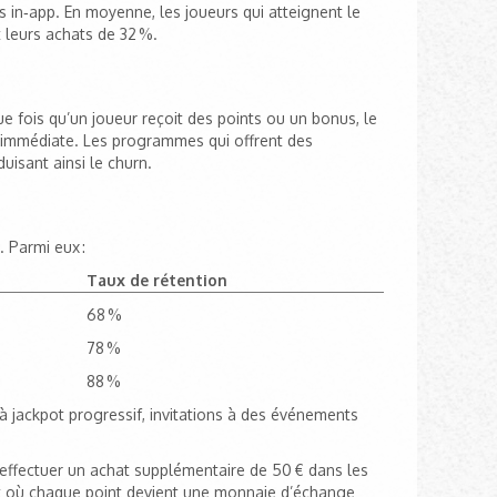
s in‑app. En moyenne, les joueurs qui atteignent le
 leurs achats de 32 %.
 fois qu’un joueur reçoit des points ou un bonus, le
n immédiate. Les programmes qui offrent des
uisant ainsi le churn.
. Parmi eux :
Taux de rétention
68 %
78 %
88 %
à jackpot progressif, invitations à des événements
’effectuer un achat supplémentaire de 50 € dans les
hat où chaque point devient une monnaie d’échange