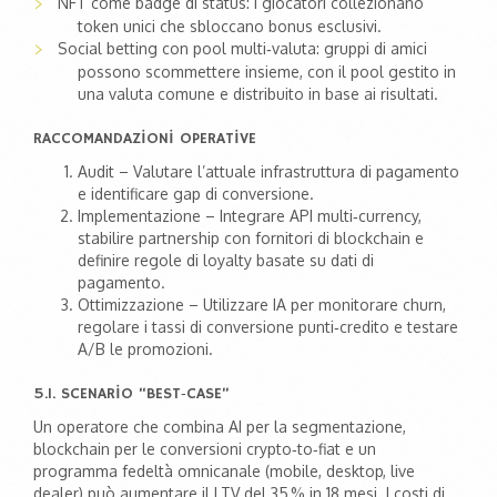
NFT come badge di status: i giocatori collezionano
token unici che sbloccano bonus esclusivi.
Social betting con pool multi‑valuta: gruppi di amici
possono scommettere insieme, con il pool gestito in
una valuta comune e distribuito in base ai risultati.
RACCOMANDAZIONI OPERATIVE
Audit – Valutare l’attuale infrastruttura di pagamento
e identificare gap di conversione.
Implementazione – Integrare API multi‑currency,
stabilire partnership con fornitori di blockchain e
definire regole di loyalty basate su dati di
pagamento.
Ottimizzazione – Utilizzare IA per monitorare churn,
regolare i tassi di conversione punti‑credito e testare
A/B le promozioni.
5.1. SCENARIO “BEST‑CASE”
Un operatore che combina AI per la segmentazione,
blockchain per le conversioni crypto‑to‑fiat e un
programma fedeltà omnicanale (mobile, desktop, live
dealer) può aumentare il LTV del 35 % in 18 mesi. I costi di