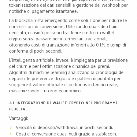
tokenizzazione dei dati sensibili e gestione dei webhook per
notifiche di pagamento istantanee.
La blockchain sta emergendo come soluzione per ridurre le
commissioni di conversione. Utilizzando una side‑chain
dedicata, i casinò possono trasferire crediti tra wallet
crypto senza passare per intermediari tradizionali,
ottenendo costi di transazione inferiori allo 0,1 % e tempi di
conferma di pochi secondi.
L’intelligenza artificiale, invece, è impiegata per la previsione
del churn e per l’ottimizzazione dinamica dei premi.
Algoritmi di machine learning analizzano la cronologia dei
depositi, le preferenze di gioco e i pattern di puntata per
suggerire il valore ottimale di un bonus in tempo reale,
massimizzando il ritorno economico.
4.1. INTEGRAZIONE DI WALLET CRYPTO NEI PROGRAMMI
FEDELTÀ
Vantaggi:
Velocità di deposito/withdrawal in pochi secondi.
Costi di conversione quasi nulli grazie a stablecoin.