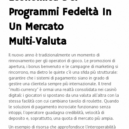
Programmi Fedeltà In
Un Mercato
Multi‑Valuta
Il nuovo anno è tradizionalmente un momento di
rinnovamento per gli operatori di gioco. Le promozioni di
apertura, i bonus benvenuto e le campagne di marketing si
rincorrono, ma dietro le quinte c’è una sfida più strutturale:
garantire che i sistemi di pagamento siano in grado di
gestire una clientela sempre più internazionale. Il trend
“multi‑currency” è ormai una realtà consolidata nei casinò
digitali: i giocatori si spostano da una valuta all’altra con la
stessa facilità con cui cambiano tavolo di roulette. Quando
le soluzioni di pagamento incrociate funzionano senza
intoppi, l’operatore guadagna credibilità, velocità di
deposito e, soprattutto, una quota di mercato più ampia.
Un esempio di risorsa che approfondisce l’interoperabilità