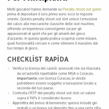
Molti giocatori hanno domande su
Penalty shoot out game
prima di depositare il loro primo euro: ecco le risposte
oneste. Questo penalty shoot out slot unisce l’emozione
del calcio alle meccaniche classiche delle slot machine,
offrendo un’esperienza coinvolgente sia per gli
appassionati di sport che per gli amanti del gioco
d’azzardo. In questa guida pratica scoprirai come iniziare,
quali funzionalità cercare e come ottenere il massimo dal
tuo tempo di gioco.
CHECKLIST RAPIDA
Verifica la licenza del casinò: assicurati che sia rilasciata
da un’autorità rispettabile come MGA o Curacao.
Importante:
con licenza Curacao, le vincite
potrebbero essere soggette a tassazione locale a
seconda del tuo paese.
Controlla l’RTP del penalty shoot out slot: un valore
sopra il 96% è considerato buono.
Approfitta del bonus di benvenuto: spesso include giri
gratuiti o un bonus sul deposito fino a una certa cifra.