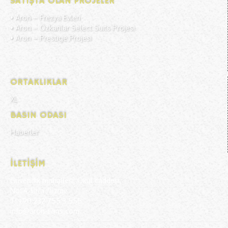
SATIŞTA OLAN PROJELER
• Aron –
Frezya Evleri
• Aron –
Özkanlar Select Suits Projesi
• Aron –
Prestige Projesi
ORTAKLIKLAR
XL
BASIN ODASI
Haberler
İLETIŞIM
Güvendik mahallesi, Okul caddesi,
No: 4, Urla / İzmir
T: +90 232 755 3 555
info@aron-cons.com