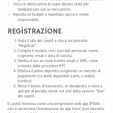
Gioca in demo prima di usare denaro reale per
familiarizzare con le meccaniche.
Imposta un budget e rispettalo: gioca in modo
responsabile.
REGISTRAZIONE
Visita il sito del casinò e clicca sul pulsante
“Registrati”.
Compila il modulo con i tuoi dati personali: nome,
cognome, email e data di nascita.
Verifica il tuo account tramite email o SMS, come
richiesto dalle procedure KYC.
Effettua il primo deposito scegliendo un metodo di
pagamento tra quelli disponibili (carte, e-wallet,
bonifico).
Attiva il bonus di benvenuto, se desiderato, e inizia a
giocare al penalty shoot out slot dalla sezione “Slot”
del casinò.
Il casinò funziona come una progressive web app (PWA):
non è necessaria l’installazione da app store; puoi lanciarlo