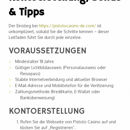
& Tipps
Der Einstieg bei
https://pistolocasino-de.com/
ist
unkompliziert, sobald Sie die Schritte kennen – dieser
Leitfaden führt Sie durch jede einzelne.
VORAUSSETZUNGEN
Mindestalter 18 Jahre
Gültiger Lichtbildausweis (Personalausweis oder
Reisepass)
Stabile Internetverbindung und aktueller Browser
E-Mail-Adresse und Mobiltelefon für die Verifizierung
Zahlungsmethode (Kreditkarte, E-Wallet oder
Banküberweisung)
KONTOERSTELLUNG
Rufen Sie die Webseite von Pistolo Casino auf und
klicken Sie auf „Registrieren“.