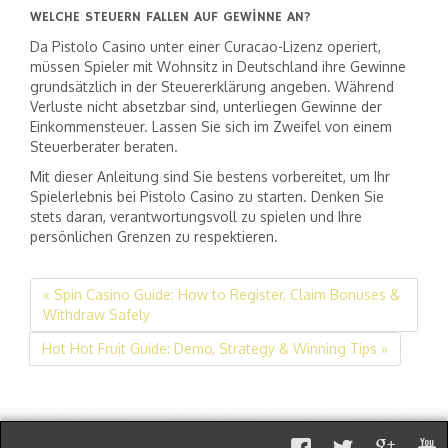
WELCHE STEUERN FALLEN AUF GEWINNE AN?
Da Pistolo Casino unter einer Curacao-Lizenz operiert,
müssen Spieler mit Wohnsitz in Deutschland ihre Gewinne
grundsätzlich in der Steuererklärung angeben. Während
Verluste nicht absetzbar sind, unterliegen Gewinne der
Einkommensteuer. Lassen Sie sich im Zweifel von einem
Steuerberater beraten.
Mit dieser Anleitung sind Sie bestens vorbereitet, um Ihr
Spielerlebnis bei Pistolo Casino zu starten. Denken Sie
stets daran, verantwortungsvoll zu spielen und Ihre
persönlichen Grenzen zu respektieren.
« Spin Casino Guide: How to Register, Claim Bonuses &
Withdraw Safely
Hot Hot Fruit Guide: Demo, Strategy & Winning Tips »