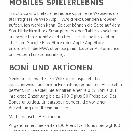
MOBILES SPIELERLEBNIS
Pistolo Casino bietet eine mobile-optimierte Webseite, die
als Progressive Web App (PWA) direkt über den Browser
aufgerufen werden kann. Spieler können die Seite auf dem
Startbildschirm ihres Smartphones oder Tablets speichern,
um schnellen Zugriff zu erhalten. Es ist keine Installation
über den Google Play Store oder Apple App Store
erforderlich; die PWA überzeugt mit flüssiger Performance
und vollem Funktionsumfang.
BONI UND AKTIONEN
Neukunden erwartet ein Willkommenspaket, das
typischerweise aus einem Einzahlungsbonus und Freispielen
besteht. Ein Beispiel: Sie erhalten einen 100 %-Bonus auf
Ihre erste Einzahlung bis zu 200 € plus 50 Freispiele. Der
Bonus unterliegt Umsatzbedingungen, die vor einer
Auszahlung erfüllt sein müssen.
Mathematische Berechnung:
Angenommen, Sie zahlen 100 € ein. Der Bonus beträgt 100