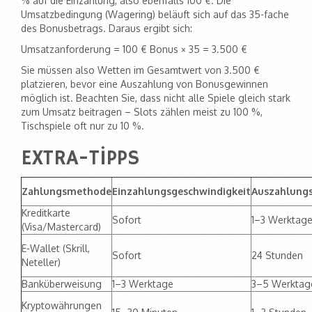
% auf die Einzahlung, also ebenfalls 100 €. Die
Umsatzbedingung (Wagering) beläuft sich auf das 35-fache
des Bonusbetrags. Daraus ergibt sich:
Umsatzanforderung = 100 € Bonus × 35 = 3.500 €
Sie müssen also Wetten im Gesamtwert von 3.500 €
platzieren, bevor eine Auszahlung von Bonusgewinnen
möglich ist. Beachten Sie, dass nicht alle Spiele gleich stark
zum Umsatz beitragen – Slots zählen meist zu 100 %,
Tischspiele oft nur zu 10 %.
EXTRA-TIPPS
Zahlungsmethode
Einzahlungsgeschwindigkeit
Auszahlungs
Kreditkarte
Sofort
1–3 Werktag
(Visa/Mastercard)
E-Wallet (Skrill,
Sofort
24 Stunden
Neteller)
Banküberweisung
1–3 Werktage
3–5 Werktag
Kryptowährungen