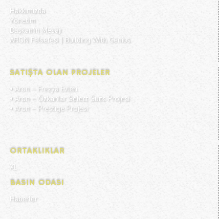
Hakkımızda
Yönetim
Başkan'ın Mesajı
ARON Felsefesi | Building With Genius
SATIŞTA OLAN PROJELER
• Aron –
Frezya Evleri
• Aron –
Özkanlar Select Suits Projesi
• Aron –
Prestige Projesi
ORTAKLIKLAR
XL
BASIN ODASI
Haberler