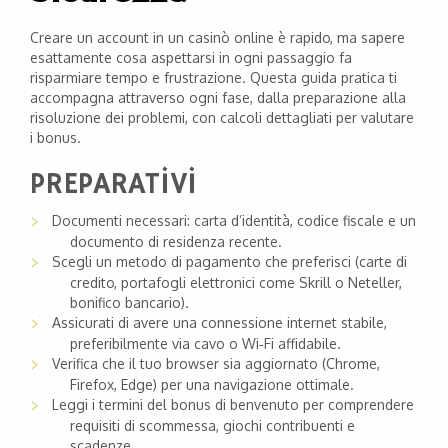
Creare un account in un casinò online è rapido, ma sapere
esattamente cosa aspettarsi in ogni passaggio fa
risparmiare tempo e frustrazione. Questa guida pratica ti
accompagna attraverso ogni fase, dalla preparazione alla
risoluzione dei problemi, con calcoli dettagliati per valutare
i bonus.
PREPARATIVI
Documenti necessari: carta d’identità, codice fiscale e un
documento di residenza recente.
Scegli un metodo di pagamento che preferisci (carte di
credito, portafogli elettronici come Skrill o Neteller,
bonifico bancario).
Assicurati di avere una connessione internet stabile,
preferibilmente via cavo o Wi‑Fi affidabile.
Verifica che il tuo browser sia aggiornato (Chrome,
Firefox, Edge) per una navigazione ottimale.
Leggi i termini del bonus di benvenuto per comprendere
requisiti di scommessa, giochi contribuenti e
scadenze.