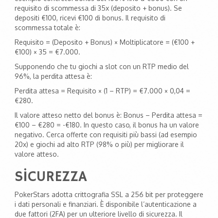
requisito di scommessa di 35x (deposito + bonus). Se
depositi €100, ricevi €100 di bonus. Il requisito di
scommessa totale è:
Requisito = (Deposito + Bonus) × Moltiplicatore = (€100 +
€100) × 35 = €7.000.
Supponendo che tu giochi a slot con un RTP medio del
96%, la perdita attesa è:
Perdita attesa = Requisito × (1 – RTP) = €7.000 × 0,04 =
€280.
Il valore atteso netto del bonus è: Bonus – Perdita attesa =
€100 – €280 = -€180. In questo caso, il bonus ha un valore
negativo. Cerca offerte con requisiti più bassi (ad esempio
20x) e giochi ad alto RTP (98% o più) per migliorare il
valore atteso.
SICUREZZA
PokerStars adotta crittografia SSL a 256 bit per proteggere
i dati personali e finanziari. È disponibile l’autenticazione a
due fattori (2FA) per un ulteriore livello di sicurezza. Il