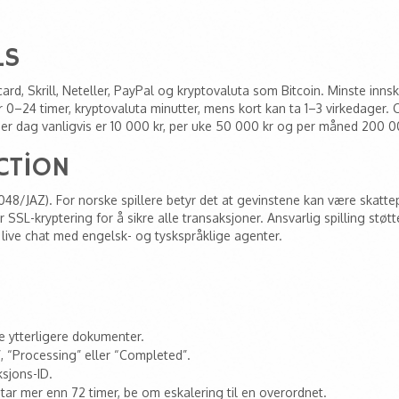
LS
rd, Skrill, Neteller, PayPal og kryptovaluta som Bitcoin. Minste innsku
0–24 timer, kryptovaluta minutter, mens kort kan ta 1–3 virkedager. C
per dag vanligvis er 10 000 kr, per uke 50 000 kr og per måned 200 0
CTION
48/JAZ). For norske spillere betyr det at gevinstene kan være skattepl
 SSL-kryptering for å sikre alle transaksjoner. Ansvarlig spilling stø
 live chat med engelsk- og tyskspråklige agenter.
e ytterligere dokumenter.
, “Processing” eller “Completed”.
ksjons-ID.
tar mer enn 72 timer, be om eskalering til en overordnet.