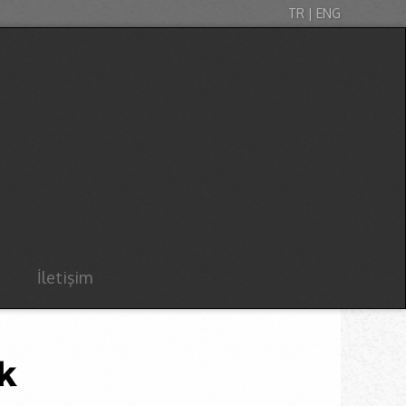
TR | ENG
İletişim
k