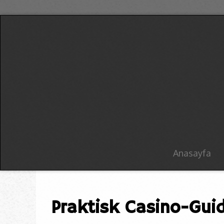
Anasayfa
Praktisk Casino-Guid