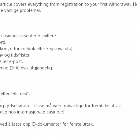
s article covers everything from registration to your first withdrawal.
se vanlige problemer.
r casinoet aksepterer spillere.
rt).
ort, e-lommebok eller kryptovaluta).
 og tidsfrister.
ller e-post.
ing (2FA) hvis tilgjengelig.
 eller “Bli med”.
d.
 fødselsdato – disse må være nøyaktige for fremtidig uttak.
elig hos internasjonale casinoer).
ved å laste opp ID-dokumenter før første uttak.