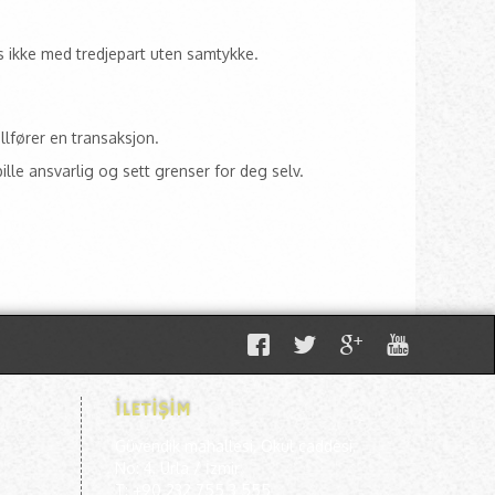
s ikke med tredjepart uten samtykke.
llfører en transaksjon.
le ansvarlig og sett grenser for deg selv.
İLETIŞIM
Güvendik mahallesi, Okul caddesi,
No: 4, Urla / İzmir
T: +90 232 755 3 555