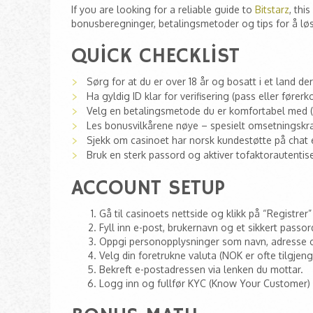
If you are looking for a reliable guide to
Bitstarz
, thi
bonusberegninger, betalingsmetoder og tips for å lø
QUICK CHECKLIST
Sørg for at du er over 18 år og bosatt i et land de
Ha gyldig ID klar for verifisering (pass eller førerko
Velg en betalingsmetode du er komfortabel med (k
Les bonusvilkårene nøye – spesielt omsetningskrav
Sjekk om casinoet har norsk kundestøtte på chat e
Bruk en sterk passord og aktiver tofaktorautentiser
ACCOUNT SETUP
Gå til casinoets nettside og klikk på “Registrer”
Fyll inn e-post, brukernavn og et sikkert passor
Oppgi personopplysninger som navn, adresse og
Velg din foretrukne valuta (NOK er ofte tilgjeng
Bekreft e-postadressen via lenken du mottar.
Logg inn og fullfør KYC (Know Your Customer) 