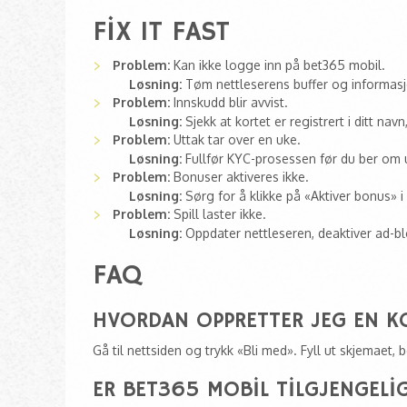
FIX IT FAST
Problem:
Kan ikke logge inn på bet365 mobil.
Løsning:
Tøm nettleserens buffer og informasjo
Problem:
Innskudd blir avvist.
Løsning:
Sjekk at kortet er registrert i ditt n
Problem:
Uttak tar over en uke.
Løsning:
Fullfør KYC-prosessen før du ber om u
Problem:
Bonuser aktiveres ikke.
Løsning:
Sørg for å klikke på «Aktiver bonus» 
Problem:
Spill laster ikke.
Løsning:
Oppdater nettleseren, deaktiver ad-blo
FAQ
HVORDAN OPPRETTER JEG EN 
Gå til nettsiden og trykk «Bli med». Fyll ut skjemaet,
ER BET365 MOBIL TILGJENGELIG