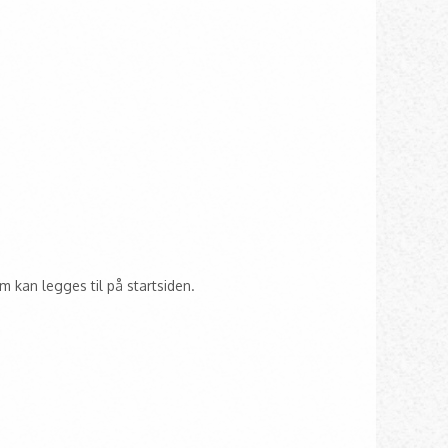
 kan legges til på startsiden.