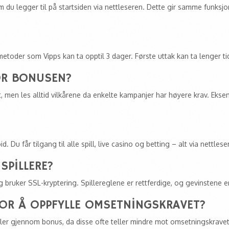
du legger til på startsiden via nettleseren. Dette gir samme funksjo
etoder som Vipps kan ta opptil 3 dager. Første uttak kan ta lenger ti
OR BONUSEN?
men les alltid vilkårene da enkelte kampanjer har høyere krav. Eks
. Du får tilgang til alle spill, live casino og betting – alt via nettlese
SPILLERE?
g bruker SSL-kryptering. Spillereglene er rettferdige, og gevinstene e
FOR Å OPPFYLLE OMSETNINGSKRAVET?
ller gjennom bonus, da disse ofte teller mindre mot omsetningskrave