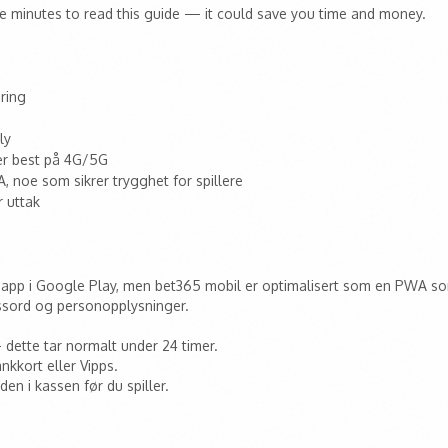
ive minutes to read this guide — it could save you time and money.
ring
ly
rer best på 4G/5G
, noe som sikrer trygghet for spillere
r uttak
n app i Google Play, men bet365 mobil er optimalisert som en PWA som
passord og personopplysninger.
 dette tar normalt under 24 timer.
nkkort eller Vipps.
en i kassen før du spiller.