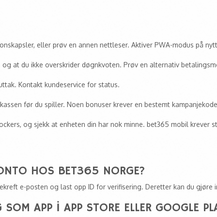
nskapsler, eller prøv en annen nettleser. Aktiver PWA-modus på nytt
avn, og at du ikke overskrider døgnkvoten. Prøv en alternativ betaling
ttak. Kontakt kundeservice for status.
i kassen før du spiller. Noen bonuser krever en bestemt kampanjekode
ckers, og sjekk at enheten din har nok minne. bet365 mobil krever sta
KONTO HOS BET365 NORGE?
 bekreft e-posten og last opp ID for verifisering. Deretter kan du gjøre
 SOM APP I APP STORE ELLER GOOGLE PL