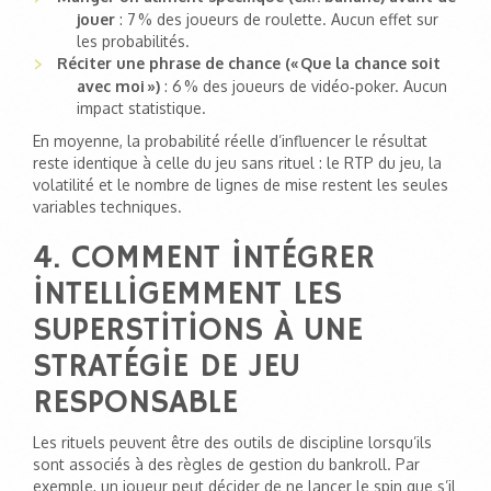
jouer
: 7 % des joueurs de roulette. Aucun effet sur
les probabilités.
Réciter une phrase de chance (« Que la chance soit
avec moi »)
: 6 % des joueurs de vidéo‑poker. Aucun
impact statistique.
En moyenne, la probabilité réelle d’influencer le résultat
reste identique à celle du jeu sans rituel : le RTP du jeu, la
volatilité et le nombre de lignes de mise restent les seules
variables techniques.
4. COMMENT INTÉGRER
INTELLIGEMMENT LES
SUPERSTITIONS À UNE
STRATÉGIE DE JEU
RESPONSABLE
Les rituels peuvent être des outils de discipline lorsqu’ils
sont associés à des règles de gestion du bankroll. Par
exemple, un joueur peut décider de ne lancer le spin que s’il