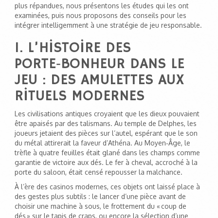
plus répandues, nous présentons les études qui les ont
examinées, puis nous proposons des conseils pour les
intégrer intelligemment à une stratégie de jeu responsable.
1. L’HISTOIRE DES
PORTE‑BONHEUR DANS LE
JEU : DES AMULETTES AUX
RITUELS MODERNES
Les civilisations antiques croyaient que les dieux pouvaient
être apaisés par des talismans. Au temple de Delphes, les
joueurs jetaient des pièces sur l’autel, espérant que le son
du métal attirerait la faveur d’Athéna. Au Moyen‑Âge, le
trèfle à quatre feuilles était glané dans les champs comme
garantie de victoire aux dés. Le fer à cheval, accroché à la
porte du saloon, était censé repousser la malchance.
À l’ère des casinos modernes, ces objets ont laissé place à
des gestes plus subtils : le lancer d’une pièce avant de
choisir une machine à sous, le frottement du « coup de
dés » sur le tapis de craps, ou encore la sélection d’une