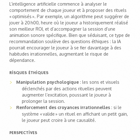
L’intelligence artificielle commence à analyser le
comportement de chaque joueur et à proposer des rituels
« optimisés ». Par exemple, un algorithme peut suggérer de
jouer à 20 h00, heure où le joueur a historiquement réalisé
son meilleur ROI, et d’accompagner la session d’une
animation sonore spécifique. Bien que séduisant, ce type de
recommandation soulève des questions éthiques : la IA
pourrait encourager le joueur à se fier davantage à des
habitudes irrationnelles, augmentant le risque de
dépendance.
RISQUES ÉTHIQUES
Manipulation psychologique
: les sons et visuels
déclenchés par des actions rituelles peuvent
augmenter l’excitation, poussant le joueur à
prolonger la session.
Renforcement des croyances irrationnelles
: si le
système « valide » un rituel en affichant un petit gain,
le joueur peut croire à une causalité.
PERSPECTIVES