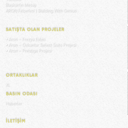
Başkan'ın Mesajı
ARON Felsefesi | Building With Genius
SATIŞTA OLAN PROJELER
• Aron –
Frezya Evleri
• Aron –
Özkanlar Select Suits Projesi
• Aron –
Prestige Projesi
ORTAKLIKLAR
XL
BASIN ODASI
Haberler
İLETIŞIM