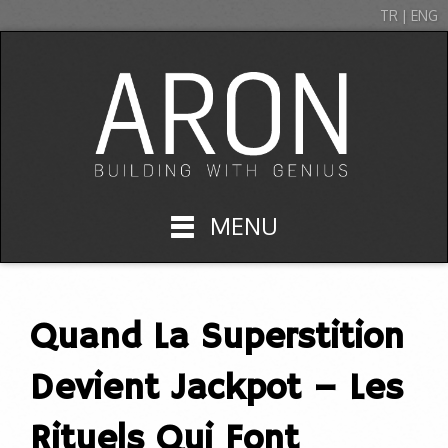
TR | ENG
MENU
Quand La Superstition
Devient Jackpot – Les
Rituels Qui Font