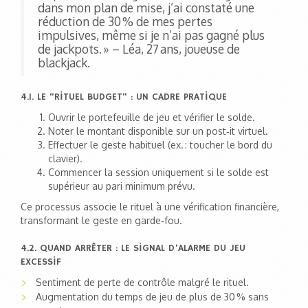
dans mon plan de mise, j’ai constaté une
réduction de 30 % de mes pertes
impulsives, même si je n’ai pas gagné plus
de jackpots. » – Léa, 27 ans, joueuse de
blackjack.
4.1. LE “RITUEL BUDGET” : UN CADRE PRATIQUE
Ouvrir le portefeuille de jeu et vérifier le solde.
Noter le montant disponible sur un post‑it virtuel.
Effectuer le geste habituel (ex. : toucher le bord du
clavier).
Commencer la session uniquement si le solde est
supérieur au pari minimum prévu.
Ce processus associe le rituel à une vérification financière,
transformant le geste en garde‑fou.
4.2. QUAND ARRÊTER : LE SIGNAL D’ALARME DU JEU
EXCESSIF
Sentiment de perte de contrôle malgré le rituel.
Augmentation du temps de jeu de plus de 30 % sans