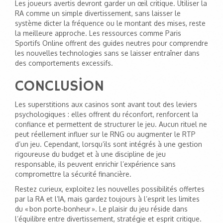
Les joueurs avertis devront garder un œil critique. Utiliser la
RA comme un simple divertissement, sans laisser le
système dicter la fréquence ou le montant des mises, reste
la meilleure approche. Les ressources comme Paris
Sportifs Online offrent des guides neutres pour comprendre
les nouvelles technologies sans se laisser entraîner dans
des comportements excessifs.
CONCLUSION
Les superstitions aux casinos sont avant tout des leviers
psychologiques : elles offrent du réconfort, renforcent la
confiance et permettent de structurer le jeu. Aucun rituel ne
peut réellement influer sur le RNG ou augmenter le RTP
d’un jeu. Cependant, lorsqu’ils sont intégrés à une gestion
rigoureuse du budget et à une discipline de jeu
responsable, ils peuvent enrichir l’expérience sans
compromettre la sécurité financière.
Restez curieux, exploitez les nouvelles possibilités offertes
par la RA et l’IA, mais gardez toujours à l’esprit les limites
du « bon porte‑bonheur ». Le plaisir du jeu réside dans
l’équilibre entre divertissement, stratégie et esprit critique.