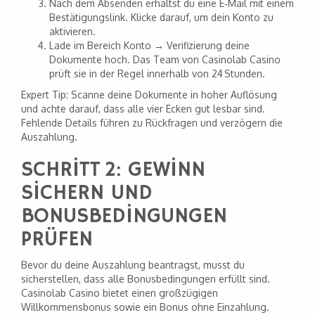
Nach dem Absenden erhältst du eine E‑Mail mit einem
Bestätigungslink. Klicke darauf, um dein Konto zu
aktivieren.
Lade im Bereich Konto → Verifizierung deine
Dokumente hoch. Das Team von Casinolab Casino
prüft sie in der Regel innerhalb von 24 Stunden.
Expert Tip: Scanne deine Dokumente in hoher Auflösung
und achte darauf, dass alle vier Ecken gut lesbar sind.
Fehlende Details führen zu Rückfragen und verzögern die
Auszahlung.
SCHRITT 2: GEWINN
SICHERN UND
BONUSBEDINGUNGEN
PRÜFEN
Bevor du deine Auszahlung beantragst, musst du
sicherstellen, dass alle Bonusbedingungen erfüllt sind.
Casinolab Casino bietet einen großzügigen
Willkommensbonus sowie ein Bonus ohne Einzahlung.