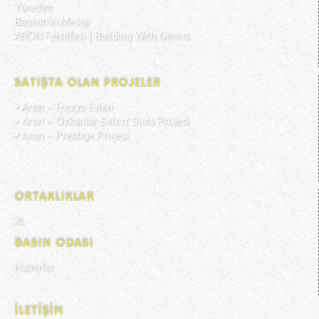
Yönetim
Başkan'ın Mesajı
ARON Felsefesi | Building With Genius
SATIŞTA OLAN PROJELER
• Aron –
Frezya Evleri
• Aron –
Özkanlar Select Suits Projesi
• Aron –
Prestige Projesi
ORTAKLIKLAR
XL
BASIN ODASI
Haberler
İLETIŞIM