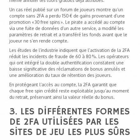
même annuler les tours gratuits déjà attribués.
Un cas réel publié sur un forum de joueurs montre qu’un
compte sans 2FA a perdu 150 € de gains provenant d’une
promotion « 30 free spins ». Le pirate a accédé au compte
via une fuite de données d’un autre service, a modifié les
paramètres de retrait et a transféré les fonds avant que le
joueur ne s’en rende compte.
Les études de l’industrie indiquent que l’activation de la 2FA
réduit les incidents de fraude de 60 à 80 %. Les opérateurs
qui ont intégré la double authentification constatent une
baisse significative des réclamations de bonus annulés et
une amélioration du taux de rétention des joueurs.
En protégeant l’accès au compte, la 2FA garantit que
chaque free spin crédité reste exploitable jusqu’au moment
du retrait, préservant ainsi la valeur réelle du bonus.
3. LES DIFFÉRENTES FORMES
DE 2FA UTILISÉES PAR LES
SITES DE JEU LES PLUS SÛRS