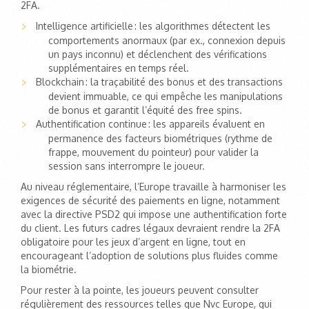
2FA.
Intelligence artificielle : les algorithmes détectent les
comportements anormaux (par ex., connexion depuis
un pays inconnu) et déclenchent des vérifications
supplémentaires en temps réel.
Blockchain : la traçabilité des bonus et des transactions
devient immuable, ce qui empêche les manipulations
de bonus et garantit l’équité des free spins.
Authentification continue : les appareils évaluent en
permanence des facteurs biométriques (rythme de
frappe, mouvement du pointeur) pour valider la
session sans interrompre le joueur.
Au niveau réglementaire, l’Europe travaille à harmoniser les
exigences de sécurité des paiements en ligne, notamment
avec la directive PSD2 qui impose une authentification forte
du client. Les futurs cadres légaux devraient rendre la 2FA
obligatoire pour les jeux d’argent en ligne, tout en
encourageant l’adoption de solutions plus fluides comme
la biométrie.
Pour rester à la pointe, les joueurs peuvent consulter
régulièrement des ressources telles que Nvc Europe, qui