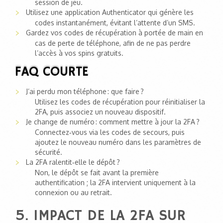
session de jeu.
Utilisez une application Authenticator qui génère les
codes instantanément, évitant l’attente d’un SMS.
Gardez vos codes de récupération à portée de main en
cas de perte de téléphone, afin de ne pas perdre
l’accès à vos spins gratuits.
FAQ COURTE
J’ai perdu mon téléphone : que faire ?
Utilisez les codes de récupération pour réinitialiser la
2FA, puis associez un nouveau dispositif.
Je change de numéro : comment mettre à jour la 2FA ?
Connectez‑vous via les codes de secours, puis
ajoutez le nouveau numéro dans les paramètres de
sécurité.
La 2FA ralentit‑elle le dépôt ?
Non, le dépôt se fait avant la première
authentification ; la 2FA intervient uniquement à la
connexion ou au retrait.
5. IMPACT DE LA 2FA SUR