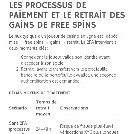
LES PROCESSUS DE
PAIEMENT ET LE RETRAIT DES
GAINS DE FREE SPINS
Le flux typique d’un joueur de casino en ligne est : dépôt →
mise → free spins → gains → retrait. La 2FA intervient à
deux moments clés :
Connexion : le joueur valide son identité avant
d’accéder à son solde.
Retrait : avant le transfert vers le portefeuille
bancaire ou le portefeuille e‑wallet, une seconde
authentification est demandée.
DÉLAIS MOYENS DE TRAITEMENT
Temps de
Scénario
retrait
Observations
moyen
Sans 2FA
Risque de fraude plus élevé,
(processus
24–48 h
vérifications KYC plus longues.