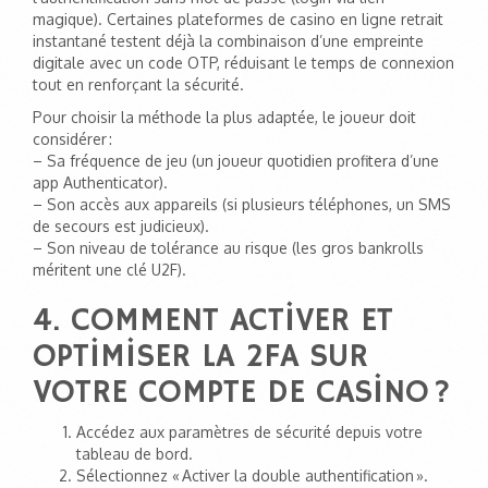
magique). Certaines plateformes de casino en ligne retrait
instantané testent déjà la combinaison d’une empreinte
digitale avec un code OTP, réduisant le temps de connexion
tout en renforçant la sécurité.
Pour choisir la méthode la plus adaptée, le joueur doit
considérer :
– Sa fréquence de jeu (un joueur quotidien profitera d’une
app Authenticator).
– Son accès aux appareils (si plusieurs téléphones, un SMS
de secours est judicieux).
– Son niveau de tolérance au risque (les gros bankrolls
méritent une clé U2F).
4. COMMENT ACTIVER ET
OPTIMISER LA 2FA SUR
VOTRE COMPTE DE CASINO ?
Accédez aux paramètres de sécurité depuis votre
tableau de bord.
Sélectionnez « Activer la double authentification ».