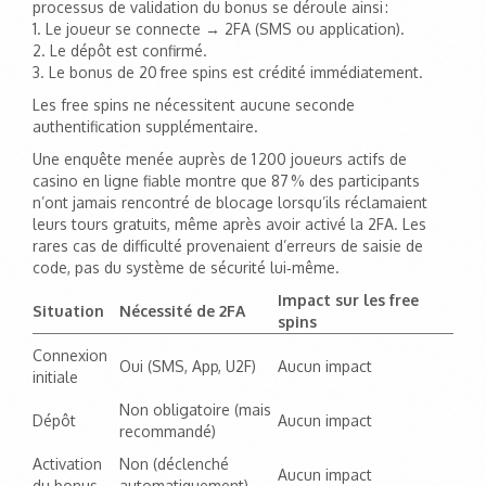
processus de validation du bonus se déroule ainsi :
1. Le joueur se connecte → 2FA (SMS ou application).
2. Le dépôt est confirmé.
3. Le bonus de 20 free spins est crédité immédiatement.
Les free spins ne nécessitent aucune seconde
authentification supplémentaire.
Une enquête menée auprès de 1 200 joueurs actifs de
casino en ligne fiable montre que 87 % des participants
n’ont jamais rencontré de blocage lorsqu’ils réclamaient
leurs tours gratuits, même après avoir activé la 2FA. Les
rares cas de difficulté provenaient d’erreurs de saisie de
code, pas du système de sécurité lui‑même.
Impact sur les free
Situation
Nécessité de 2FA
spins
Connexion
Oui (SMS, App, U2F)
Aucun impact
initiale
Non obligatoire (mais
Dépôt
Aucun impact
recommandé)
Activation
Non (déclenché
Aucun impact
du bonus
automatiquement)