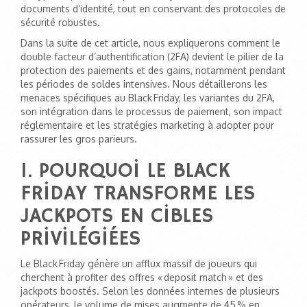
documents d’identité, tout en conservant des protocoles de
sécurité robustes.
Dans la suite de cet article, nous expliquerons comment le
double facteur d’authentification (2FA) devient le pilier de la
protection des paiements et des gains, notamment pendant
les périodes de soldes intensives. Nous détaillerons les
menaces spécifiques au Black Friday, les variantes du 2FA,
son intégration dans le processus de paiement, son impact
réglementaire et les stratégies marketing à adopter pour
rassurer les gros parieurs.
1. POURQUOI LE BLACK
FRIDAY TRANSFORME LES
JACKPOTS EN CIBLES
PRIVILÉGIÉES
Le Black Friday génère un afflux massif de joueurs qui
cherchent à profiter des offres « deposit match » et des
jackpots boostés. Selon les données internes de plusieurs
opérateurs, le volume de mises augmente de 45 % en