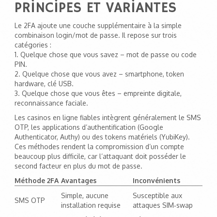
PRINCIPES ET VARIANTES
Le 2FA ajoute une couche supplémentaire à la simple
combinaison login/mot de passe. Il repose sur trois
catégories :
1. Quelque chose que vous savez – mot de passe ou code
PIN.
2. Quelque chose que vous avez – smartphone, token
hardware, clé USB.
3. Quelque chose que vous êtes – empreinte digitale,
reconnaissance faciale.
Les casinos en ligne fiables intègrent généralement le SMS
OTP, les applications d’authentification (Google
Authenticator, Authy) ou des tokens matériels (YubiKey).
Ces méthodes rendent la compromission d’un compte
beaucoup plus difficile, car l’attaquant doit posséder le
second facteur en plus du mot de passe.
Méthode 2FA
Avantages
Inconvénients
Simple, aucune
Susceptible aux
SMS OTP
installation requise
attaques SIM‑swap