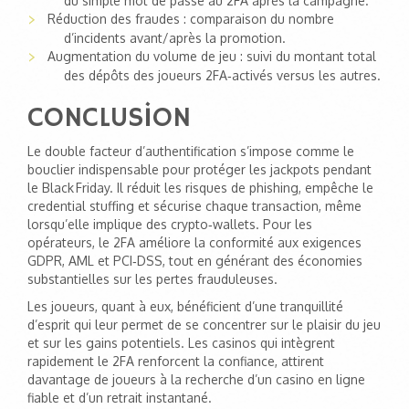
du simple mot de passe au 2FA après la campagne.
Réduction des fraudes : comparaison du nombre
d’incidents avant/après la promotion.
Augmentation du volume de jeu : suivi du montant total
des dépôts des joueurs 2FA‑activés versus les autres.
CONCLUSION
Le double facteur d’authentification s’impose comme le
bouclier indispensable pour protéger les jackpots pendant
le Black Friday. Il réduit les risques de phishing, empêche le
credential stuffing et sécurise chaque transaction, même
lorsqu’elle implique des crypto‑wallets. Pour les
opérateurs, le 2FA améliore la conformité aux exigences
GDPR, AML et PCI‑DSS, tout en générant des économies
substantielles sur les pertes frauduleuses.
Les joueurs, quant à eux, bénéficient d’une tranquillité
d’esprit qui leur permet de se concentrer sur le plaisir du jeu
et sur les gains potentiels. Les casinos qui intègrent
rapidement le 2FA renforcent la confiance, attirent
davantage de joueurs à la recherche d’un casino en ligne
fiable et d’un retrait instantané.