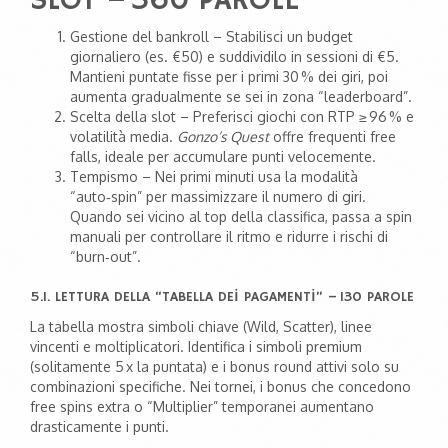
SLOT – 360 PAROLE
Gestione del bankroll – Stabilisci un budget
giornaliero (es. €50) e suddividilo in sessioni di €5.
Mantieni puntate fisse per i primi 30 % dei giri, poi
aumenta gradualmente se sei in zona “leaderboard”.
Scelta della slot – Preferisci giochi con RTP ≥ 96 % e
volatilità media.
Gonzo’s Quest
offre frequenti free
falls, ideale per accumulare punti velocemente.
Tempismo – Nei primi minuti usa la modalità
“auto‑spin” per massimizzare il numero di giri.
Quando sei vicino al top della classifica, passa a spin
manuali per controllare il ritmo e ridurre i rischi di
“burn‑out”.
5.1. LETTURA DELLA “TABELLA DEI PAGAMENTI” – 130 PAROLE
La tabella mostra simboli chiave (Wild, Scatter), linee
vincenti e moltiplicatori. Identifica i simboli premium
(solitamente 5 x la puntata) e i bonus round attivi solo su
combinazioni specifiche. Nei tornei, i bonus che concedono
free spins extra o “Multiplier” temporanei aumentano
drasticamente i punti.