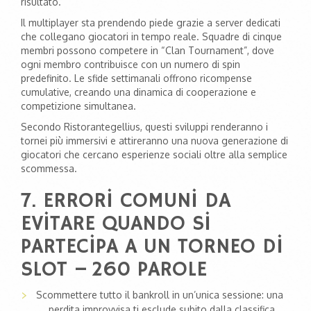
risultato.
Il multiplayer sta prendendo piede grazie a server dedicati
che collegano giocatori in tempo reale. Squadre di cinque
membri possono competere in “Clan Tournament”, dove
ogni membro contribuisce con un numero di spin
predefinito. Le sfide settimanali offrono ricompense
cumulative, creando una dinamica di cooperazione e
competizione simultanea.
Secondo Ristorantegellius, questi sviluppi renderanno i
tornei più immersivi e attireranno una nuova generazione di
giocatori che cercano esperienze sociali oltre alla semplice
scommessa.
7. ERRORI COMUNI DA
EVITARE QUANDO SI
PARTECIPA A UN TORNEO DI
SLOT – 260 PAROLE
Scommettere tutto il bankroll in un’unica sessione: una
perdita improvvisa ti esclude subito dalla classifica.