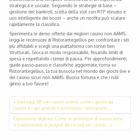
strategica e sociale. Seguendo le strategie di base –
gestione del bankroll, scelta della slot con RTP elevato e
uso intelligente dei boost – anche un neofita può scalare
rapidamente la classifica.
Sperimenta le demo offerte dai migliori casino non AAMS,
leggi le recensioni di Ristorantegellius per confrontare i siti
più affidabili e scegli una piattaforma con tornei ben
strutturati. Gioca in modo responsabile, fissando limiti di
spesa e rispettando i tempi di pausa. Per approfondimenti,
guide passo‑passo e classifiche aggiornate, torna su
Ristorantegellius, la tua bussola nel mondo dei giochi live e
dei casino sicuri non AAMS. Buona fortuna e che i rulli
girino a tuo favore!
« Vantaggi VIP nei casinò online: come i giochi da
tavolo e i giri gratuiti trasformano i principianti…
Capodanno digitale: Come le promesse di nuovo anno
si trasformano in jackpot da record nei casinò… »