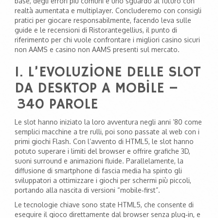
base, degli errori più comuni e uno sguardo al futuro con
realtà aumentata e multiplayer. Concluderemo con consigli
pratici per giocare responsabilmente, facendo leva sulle
guide e le recensioni di Ristorantegellius, il punto di
riferimento per chi vuole confrontare i migliori casino sicuri
non AAMS e casino non AAMS presenti sul mercato.
1. L’EVOLUZIONE DELLE SLOT
DA DESKTOP A MOBILE –
340 PAROLE
Le slot hanno iniziato la loro avventura negli anni ’80 come
semplici macchine a tre rulli, poi sono passate al web con i
primi giochi Flash. Con l’avvento di HTML5, le slot hanno
potuto superare i limiti del browser e offrire grafiche 3D,
suoni surround e animazioni fluide. Parallelamente, la
diffusione di smartphone di fascia media ha spinto gli
sviluppatori a ottimizzare i giochi per schermi più piccoli,
portando alla nascita di versioni “mobile‑first”.
Le tecnologie chiave sono state HTML5, che consente di
eseguire il gioco direttamente dal browser senza plug‑in, e