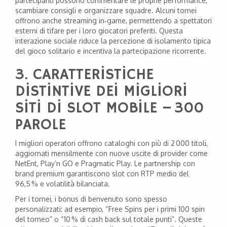
partecipanti possono commentare le proprie performance,
scambiare consigli e organizzare squadre. Alcuni tornei
offrono anche streaming in‑game, permettendo a spettatori
esterni di tifare per i loro giocatori preferiti. Questa
interazione sociale riduce la percezione di isolamento tipica
del gioco solitario e incentiva la partecipazione ricorrente.
3. CARATTERISTICHE
DISTINTIVE DEI MIGLIORI
SITI DI SLOT MOBILE – 300
PAROLE
I migliori operatori offrono cataloghi con più di 2 000 titoli,
aggiornati mensilmente con nuove uscite di provider come
NetEnt, Play’n GO e Pragmatic Play. Le partnership con
brand premium garantiscono slot con RTP medio del
96,5 % e volatilità bilanciata.
Per i tornei, i bonus di benvenuto sono spesso
personalizzati: ad esempio, “Free Spins per i primi 100 spin
del torneo” o “10 % di cash back sul totale punti”. Queste