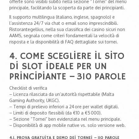
offerte sono visibili subito nella sezione “Tornei” del menù
principale, facilitando la scoperta da parte dei principianti.
Il supporto multilingua (italiano, inglese, spagnolo) e
l’assistenza 24/7 via chat o email sono imprescindibili.
Ristorantegellius, nella sua classifica dei casino sicuri non
AAMS, segnala come criteri fondamentali la velocità di
risposta e la disponibilità di FAQ dettagliate sui tornei.
4. COME SCEGLIERE IL SITO
DI SLOT IDEALE PER UN
PRINCIPIANTE – 310 PAROLE
Checklist di verifica
– Licenza rilasciata da un’autorità rispettabile (Malta
Gaming Authority, UKGC).
– Tempi di prelievo inferiori a 24 ore per wallet digitali.
– Limiti di deposito flessibili (da €10 a €5 000).
– Sezione “Tornei” ben evidenziata nel menu principale.
– Disponibilità di app mobile native vs. solo versione web.
4.1. PROVA GRATUITA E DEMO DEI TORNEI – 110 PAROLE