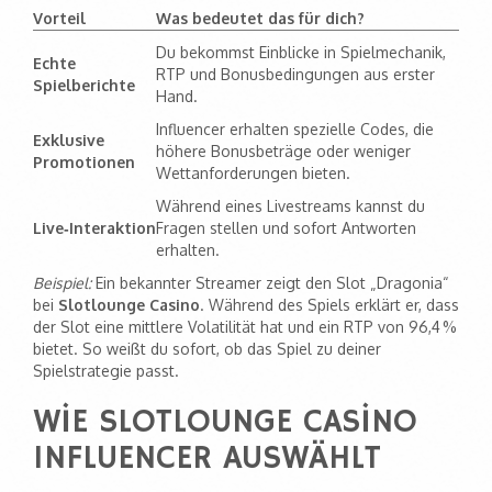
Vorteil
Was bedeutet das für dich?
Du bekommst Einblicke in Spielmechanik,
Echte
RTP und Bonusbedingungen aus erster
Spielberichte
Hand.
Influencer erhalten spezielle Codes, die
Exklusive
höhere Bonusbeträge oder weniger
Promotionen
Wettanforderungen bieten.
Während eines Livestreams kannst du
Live‑Interaktion
Fragen stellen und sofort Antworten
erhalten.
Beispiel:
Ein bekannter Streamer zeigt den Slot „Dragonia“
bei
Slotlounge Casino
. Während des Spiels erklärt er, dass
der Slot eine mittlere Volatilität hat und ein RTP von 96,4 %
bietet. So weißt du sofort, ob das Spiel zu deiner
Spielstrategie passt.
WIE SLOTLOUNGE CASINO
INFLUENCER AUSWÄHLT