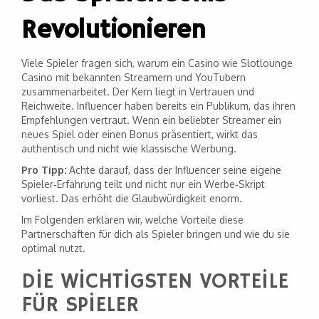
Revolutionieren
Viele Spieler fragen sich, warum ein Casino wie Slotlounge
Casino mit bekannten Streamern und YouTubern
zusammenarbeitet. Der Kern liegt in Vertrauen und
Reichweite. Influencer haben bereits ein Publikum, das ihren
Empfehlungen vertraut. Wenn ein beliebter Streamer ein
neues Spiel oder einen Bonus präsentiert, wirkt das
authentisch und nicht wie klassische Werbung.
Pro Tipp:
Achte darauf, dass der Influencer seine eigene
Spieler‑Erfahrung teilt und nicht nur ein Werbe‑Skript
vorliest. Das erhöht die Glaubwürdigkeit enorm.
Im Folgenden erklären wir, welche Vorteile diese
Partnerschaften für dich als Spieler bringen und wie du sie
optimal nutzt.
DIE WICHTIGSTEN VORTEILE
FÜR SPIELER