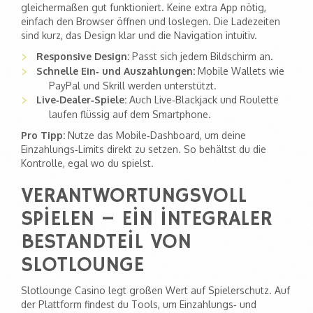
gleichermaßen gut funktioniert. Keine extra App nötig,
einfach den Browser öffnen und loslegen. Die Ladezeiten
sind kurz, das Design klar und die Navigation intuitiv.
Responsive Design:
Passt sich jedem Bildschirm an.
Schnelle Ein‑ und Auszahlungen:
Mobile Wallets wie
PayPal und Skrill werden unterstützt.
Live‑Dealer‑Spiele:
Auch Live‑Blackjack und Roulette
laufen flüssig auf dem Smartphone.
Pro Tipp:
Nutze das Mobile‑Dashboard, um deine
Einzahlungs‑Limits direkt zu setzen. So behältst du die
Kontrolle, egal wo du spielst.
VERANTWORTUNGSVOLL
SPIELEN – EIN INTEGRALER
BESTANDTEIL VON
SLOTLOUNGE
Slotlounge Casino legt großen Wert auf Spielerschutz. Auf
der Plattform findest du Tools, um Einzahlungs‑ und