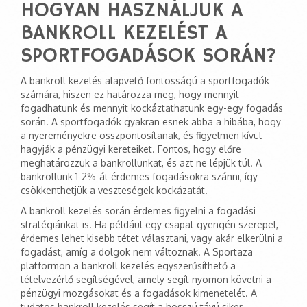
HOGYAN HASZNÁLJUK A
BANKROLL KEZELÉST A
SPORTFOGADÁSOK SORÁN?
A bankroll kezelés alapvető fontosságú a sportfogadók
számára, hiszen ez határozza meg, hogy mennyit
fogadhatunk és mennyit kockáztathatunk egy-egy fogadás
során. A sportfogadók gyakran esnek abba a hibába, hogy
a nyereményekre összpontosítanak, és figyelmen kívül
hagyják a pénzügyi kereteiket. Fontos, hogy előre
meghatározzuk a bankrollunkat, és azt ne lépjük túl. A
bankrollunk 1-2%-át érdemes fogadásokra szánni, így
csökkenthetjük a veszteségek kockázatát.
A bankroll kezelés során érdemes figyelni a fogadási
stratégiánkat is. Ha például egy csapat gyengén szerepel,
érdemes lehet kisebb tétet választani, vagy akár elkerülni a
fogadást, amíg a dolgok nem változnak. A Sportaza
platformon a bankroll kezelés egyszerűsíthető a
tételvezérlő segítségével, amely segít nyomon követni a
pénzügyi mozgásokat és a fogadások kimenetelét. A
tudatos bankroll kezelés segít a hosszú távú siker