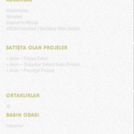
KURUMSAL
Hakkımızda
Yönetim
Başkan'ın Mesajı
ARON Felsefesi | Building With Genius
SATIŞTA OLAN PROJELER
• Aron –
Frezya Evleri
• Aron –
Özkanlar Select Suits Projesi
• Aron –
Prestige Projesi
ORTAKLIKLAR
XL
BASIN ODASI
Haberler