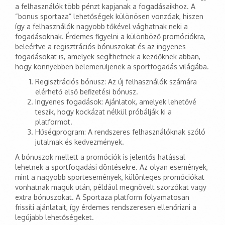
a felhasználók több pénzt kapjanak a fogadásaikhoz. A
“bonus sportaza” lehetőségek különösen vonzóak, hiszen
így a felhasználók nagyobb tőkével vághatnak neki a
fogadásoknak. Érdemes figyelni a különböző promóciókra,
beleértve a regisztrációs bónuszokat és az ingyenes
fogadásokat is, amelyek segíthetnek a kezdőknek abban,
hogy könnyebben belemerüljenek a sportfogadás világába.
Regisztrációs bónusz: Az új felhasználók számára
elérhető első befizetési bónusz.
Ingyenes fogadások: Ajánlatok, amelyek lehetővé
teszik, hogy kockázat nélkül próbálják ki a
platformot.
Hűségprogram: A rendszeres felhasználóknak szóló
jutalmak és kedvezmények.
A bónuszok mellett a promóciók is jelentős hatással
lehetnek a sportfogadási döntésekre. Az olyan események,
mint a nagyobb sportesemények, különleges promóciókat
vonhatnak maguk után, például megnövelt szorzókat vagy
extra bónuszokat. A Sportaza platform folyamatosan
frissíti ajánlatait, így érdemes rendszeresen ellenőrizni a
legújabb lehetőségeket.