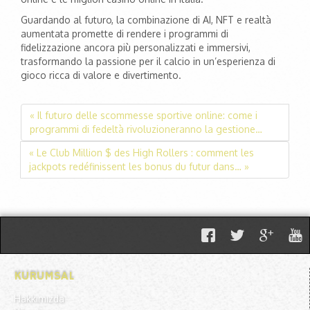
Guardando al futuro, la combinazione di AI, NFT e realtà
aumentata promette di rendere i programmi di
fidelizzazione ancora più personalizzati e immersivi,
trasformando la passione per il calcio in un’esperienza di
gioco ricca di valore e divertimento.
« Il futuro delle scommesse sportive online: come i
programmi di fedeltà rivoluzioneranno la gestione…
« Le Club Million $ des High Rollers : comment les
jackpots redéfinissent les bonus du futur dans… »
KURUMSAL
Hakkımızda