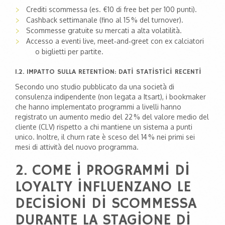
Crediti scommessa (es. €10 di free bet per 100 punti).
Cashback settimanale (fino al 15 % del turnover).
Scommesse gratuite su mercati a alta volatilità.
Accesso a eventi live, meet‑and‑greet con ex calciatori
o biglietti per partite.
1.2. IMPATTO SULLA RETENTION: DATI STATISTICI RECENTI
Secondo uno studio pubblicato da una società di
consulenza indipendente (non legata a Itsart), i bookmaker
che hanno implementato programmi a livelli hanno
registrato un aumento medio del 22 % del valore medio del
cliente (CLV) rispetto a chi mantiene un sistema a punti
unico. Inoltre, il churn rate è sceso del 14 % nei primi sei
mesi di attività del nuovo programma.
2. COME I PROGRAMMI DI
LOYALTY INFLUENZANO LE
DECISIONI DI SCOMMESSA
DURANTE LA STAGIONE DI