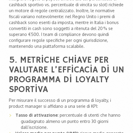
cashback sportivo vs. percentuale di vincita su slot) richiede
un motore di regole centralizzato. Inoltre, le normative
fiscali variano notevolmente: nel Regno Unito i premi di
cashback sono esenti da imposta, mentre in Italia i bonus
convertiti in cash sono soggetti a ritenuta del 20 % se
superano €500. I team di compliance devono quindi
configurare regole specifiche per ogni giurisdizione,
mantenendo una piattaforma scalabile.
5. METRICHE CHIAVE PER
VALUTARE L’EFFICACIA DI UN
PROGRAMMA DI LOYALTY
SPORTIVA
Per misurare il successo di un programma di loyalty, i
product manager si affidano a una serie di KPI:
Tasso di attivazione
: percentuale di utenti che hanno
guadagnato almeno un punto entro 30 giorni
dall’iscrizione.