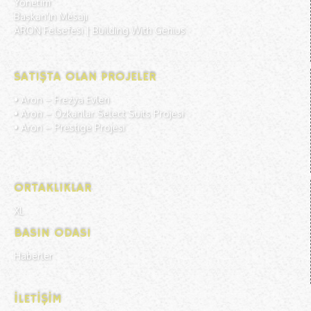
Yönetim
Başkan'ın Mesajı
ARON Felsefesi | Building With Genius
SATIŞTA OLAN PROJELER
• Aron –
Frezya Evleri
• Aron –
Özkanlar Select Suits Projesi
• Aron –
Prestige Projesi
ORTAKLIKLAR
XL
BASIN ODASI
Haberler
İLETIŞIM