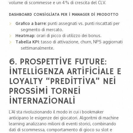
volume di scommesse e un 4 % di crescita del CLV.
DASHBOARD CONSIGLIATA PER I MANAGER DI PRODOTTO
Grafico a barre
: punti assegnati vs. punti riscattati per
segmento di mercato.
Heatmap
: orari di picco di utilizzo dei bonus.
Tabella KPI
: tasso di attivazione, churn, NPS aggiornati
settimanalmente.
6. PROSPETTIVE FUTURE:
INTELLIGENZA ARTIFICIALE E
LOYALTY “PREDITTIVA” NEI
PROSSIMI TORNEI
INTERNAZIONALI
L’AI sta rivoluzionando il modo in cui i bookmaker
anticipano le esigenze dei giocatori. Algoritmi di machine
learning analizzano milioni di eventi storici, combinando
dati di scommessa, comportamento di gioco su slot e