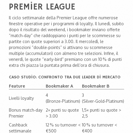
PREMIER LEAGUE
Il ciclo settimanale della Premier League offre numerose
finestre operative per i programmi di loyalty. Il lunedì, subito
dopo il risultato del weekend, i bookmaker inviano offerte
“match‑day” che raddoppiano i punti per le scommesse su
partite con quote superiori a 3.00. Il mercoledì, le
promozioni “double‑points” si attivano su scommesse
multiple (accumulatori) con almeno tre selezioni. Infine, il
venerdì, le quote “early‑bird” premiano con un 10 % di punti
extra chi piazza la puntata prima dell’ora di chiusura.
CASO STUDIO: CONFRONTO TRA DUE LEADER DI MERCATO
Feature
Bookmaker A
Bookmaker B
4
3
Livelli loyalty
(Bronze‑Platinum)
(Silver‑Gold‑Platinum)
Bonus match‑day
2× punti su quote
1,5× punti su quote >
Premier
> 3.00
2,5
Cashback
12 % su turnover <
10 % su turnover <
settimanale
€500
€400