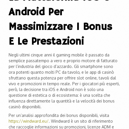
Android Per
Massimizzare I Bonus
E Le Prestazioni
Negli ultimi cinque anni il gaming mobile è passato da
semplice passatempo a vero e proprio motore di fatturato
per l’industria del gioco d’azzardo. Gli smartphone sono
ora potenti quanto molti PC da tavolo, e le app di casinò
sfruttano questa potenza per offrire slot online, tavoli dal
vivo e promozioni in tempo reale. Per i giocatori più esperti,
però, la decisione tra iOS e Android non è solo una
questione di estetica o di ecosistema: è una scelta che
influenza direttamente la quantità e la velocità dei bonus
casinò disponibili.
Per un’analisi approfondita dei bonus disponibili, visita
https://windward.eu/
. Windward è un sito di riferimento
che raccoglie informazioni su promozioni, licenze ADM e