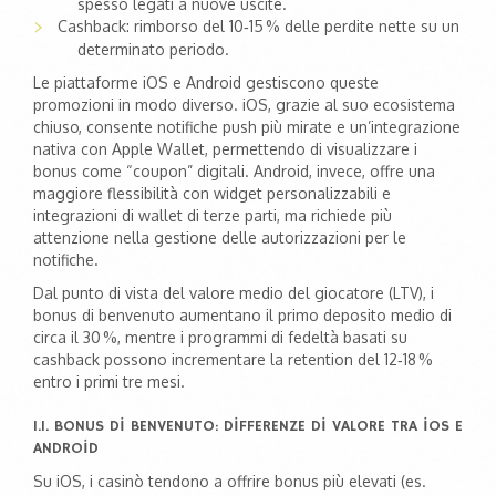
spesso legati a nuove uscite.
Cashback: rimborso del 10‑15 % delle perdite nette su un
determinato periodo.
Le piattaforme iOS e Android gestiscono queste
promozioni in modo diverso. iOS, grazie al suo ecosistema
chiuso, consente notifiche push più mirate e un’integrazione
nativa con Apple Wallet, permettendo di visualizzare i
bonus come “coupon” digitali. Android, invece, offre una
maggiore flessibilità con widget personalizzabili e
integrazioni di wallet di terze parti, ma richiede più
attenzione nella gestione delle autorizzazioni per le
notifiche.
Dal punto di vista del valore medio del giocatore (LTV), i
bonus di benvenuto aumentano il primo deposito medio di
circa il 30 %, mentre i programmi di fedeltà basati su
cashback possono incrementare la retention del 12‑18 %
entro i primi tre mesi.
1.1. BONUS DI BENVENUTO: DIFFERENZE DI VALORE TRA IOS E
ANDROID
Su iOS, i casinò tendono a offrire bonus più elevati (es.