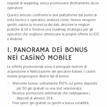
requisiti di wagering, senza promuovere direttamente alcun
operatore.
Questo articolo confronta le due piattaforme dal punto di
vista tecnico e operativo, analizza come i bonus vengono
gestiti, valuta la sicurezza dei dati, descrive le migliori
pratiche di UX e fornisce una roadmap strategica per gli
operatori che vogliono ottimizzare le proprie offerte su iOS
e Android.
1. PANORAMA DEI BONUS
NEI CASINÒ MOBILE
Le offerte promozionali sono il principale motore di
acquisizione e fidelizzazione dei giocatori italiani. I casinò
mobile propongono diversi tipi di bonus:
Welcome bonus: solitamente 100 % sul primo deposito
più 50 giri gratuiti su una slot selezionata.
Ricarica: promozioni settimanali che raddoppiano i
depositi di almeno 20 €.
Free spins: giri gratuiti su giochi a bassa volatilità,