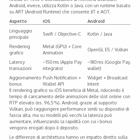
Android, invece, utilizza Kotlin o Java, con un runtime basato
su ART (Android Runtime) che consente JIT e AOT.
Aspetto
iOS
Android
Linguaggio
Swift / Objective‑C
Kotlin / Java
principale
Rendering
Metal (GPU) + Core
OpenGL ES / Vulkan
grafico
Animation
Latency
~150 ms (Apple Pay
~180 ms (Google Pay,
transazioni
integrato)
wallet)
Aggiornamento
Push Notification +
Widget + Broadcast
bonus
Wallet API
Intent
Il rendering grafico su iOS beneficia di Metal, riducendo il
tempo di caricamento delle animazioni delle slot online con
RTP elevato (es. 96,5 %). Android, grazie al supporto
Vulkan, può raggiungere performance simili su dispositivi di
fascia alta, ma su modelli più vecchi la latenza può
aumentare, influenzando la rapidità con cui i bonus
vengono erogati dopo il deposito.
Le differenze di architettura hanno un impatto diretto sulla