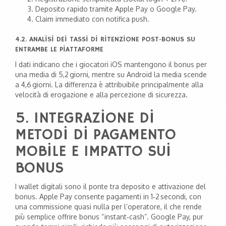
Deposito rapido tramite Apple Pay o Google Pay.
Claim immediato con notifica push.
4.2. ANALISI DEI TASSI DI RITENZIONE POST‑BONUS SU
ENTRAMBE LE PIATTAFORME
I dati indicano che i giocatori iOS mantengono il bonus per
una media di 5,2 giorni, mentre su Android la media scende
a 4,6 giorni. La differenza è attribuibile principalmente alla
velocità di erogazione e alla percezione di sicurezza.
5. INTEGRAZIONE DI
METODI DI PAGAMENTO
MOBILE E IMPATTO SUI
BONUS
I wallet digitali sono il ponte tra deposito e attivazione del
bonus. Apple Pay consente pagamenti in 1‑2 secondi, con
una commissione quasi nulla per l’operatore, il che rende
più semplice offrire bonus “instant‑cash”. Google Pay, pur