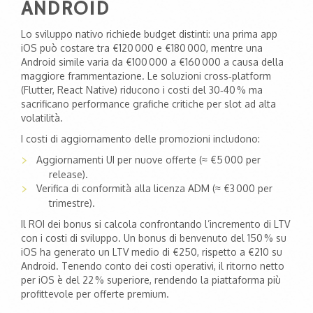
ANDROID
Lo sviluppo nativo richiede budget distinti: una prima app
iOS può costare tra €120 000 e €180 000, mentre una
Android simile varia da €100 000 a €160 000 a causa della
maggiore frammentazione. Le soluzioni cross‑platform
(Flutter, React Native) riducono i costi del 30‑40 % ma
sacrificano performance grafiche critiche per slot ad alta
volatilità.
I costi di aggiornamento delle promozioni includono:
Aggiornamenti UI per nuove offerte (≈ €5 000 per
release).
Verifica di conformità alla licenza ADM (≈ €3 000 per
trimestre).
Il ROI dei bonus si calcola confrontando l’incremento di LTV
con i costi di sviluppo. Un bonus di benvenuto del 150 % su
iOS ha generato un LTV medio di €250, rispetto a €210 su
Android. Tenendo conto dei costi operativi, il ritorno netto
per iOS è del 22 % superiore, rendendo la piattaforma più
profittevole per offerte premium.