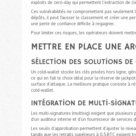
exploits de zero‑day qui permettent l’extraction de cl
Ces vulnérabilités ne compromettent pas seulement les
dépôts, il peut fausser le classement et créer une per
une perte de confiance difficile à regagner.
Pour limiter ces risques, les opérateurs doivent mettre
METTRE EN PLACE UNE AR
SÉLECTION DES SOLUTIONS DE 
Un cold‑wallet stocke les clés privées hors ligne, gén
ce qui en fait le choix idéal pour la réserve de jackp
surface d’attaque. La meilleure pratique consiste à rés
cold‑wallet.
INTÉGRATION DE MULTI‑SIGNAT
Les multi‑signatures (multisig) exigent que plusieurs
d’un auditeur interne et d’un fournisseur de service
Les seuils d’approbation permettent d’ajuster le nivea
tandis que les retraits supérieurs à 0,5 BTC exigent t