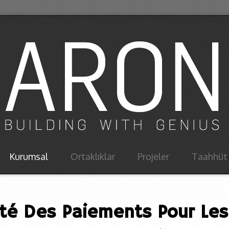
Kurumsal
Ortaklıklar
Projeler
Taahhüt
ité Des Paiements Pour Les