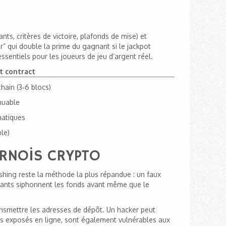
nts, critères de victoire, plafonds de mise) et
” qui double la prime du gagnant si le jackpot
ssentiels pour les joueurs de jeu d’argent réel.
t contract
hain (3‑6 blocs)
muable
matiques
le)
URNOIS CRYPTO
hishing reste la méthode la plus répandue : un faux
taquants siphonnent les fonds avant même que le
ansmettre les adresses de dépôt. Un hacker peut
lets exposés en ligne, sont également vulnérables aux