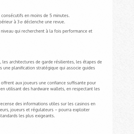
s consécutifs en moins de 5 minutes.
périeur à 3 σ déclenche une revue.
 niveau qui recherchent à la fois performance et
es architectures de garde résilientes, les étapes de
s une planification stratégique qui associe guides
 offrent aux joueurs une confiance suffisante pour
n utilisant des hardware wallets, en respectant les
 recense des informations utiles sur les casinos en
eurs, joueurs et régulateurs – pourra exploiter
standards les plus exigeants.