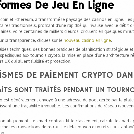
formes De Jeu En Ligne
coin et Ethereum, a transformé le paysage des casinos en ligne. Les
res traditionnels, profitant d’une rapidité qui rivalise avec le débit 
zaines, voire centaines de milliers d’euros, circulent en quelques min
r la transparence, cliquez sur le
nouveau casino en ligne
.
uides techniques, des bonnes pratiques de planification stratégique
cifiques aux tournois crypto, la mise en place d’une architecture rési
UX qui allient fluidité et protection.
SMES DE PAIEMENT CRYPTO DAN
AITS SONT TRAITÉS PENDANT UN TOURNO
crypto est généralement envoyé à une adresse de pool gérée par la 
issant une traçabilité immuable. Les confirmations de réseau (souvent 
tomatiquement : le smart contract lit le classement, calcule les part
nche les transactions de retrait. Le délai moyen d’un retrait instantan
on.