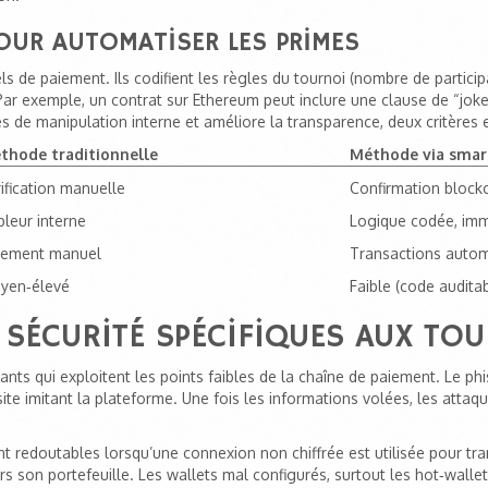
OUR AUTOMATISER LES PRIMES
s de paiement. Ils codifient les règles du tournoi (nombre de participa
ar exemple, un contrat sur Ethereum peut inclure une clause de “joker
s de manipulation interne et améliore la transparence, deux critères e
thode traditionnelle
Méthode via smar
ification manuelle
Confirmation blockc
leur interne
Logique codée, im
iement manuel
Transactions auto
yen‑élevé
Faible (code auditab
E SÉCURITÉ SPÉCIFIQUES AUX TO
lants qui exploitent les points faibles de la chaîne de paiement. Le p
un site imitant la plateforme. Une fois les informations volées, les at
nt redoutables lorsqu’une connexion non chiffrée est utilisée pour tr
vers son portefeuille. Les wallets mal configurés, surtout les hot‑wal