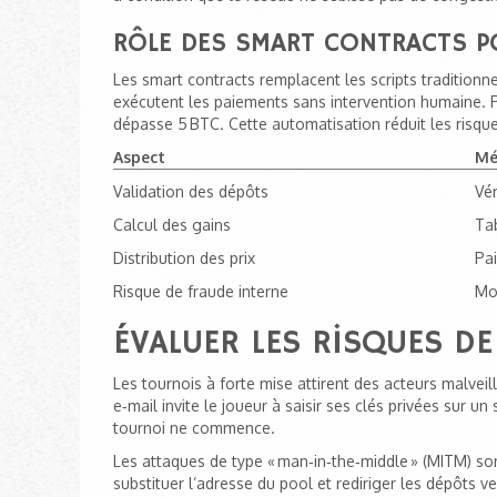
RÔLE DES SMART CONTRACTS P
Les smart contracts remplacent les scripts traditionnel
exécutent les paiements sans intervention humaine. P
dépasse 5 BTC. Cette automatisation réduit les risque
Aspect
Mé
Validation des dépôts
Vér
Calcul des gains
Tab
Distribution des prix
Pa
Risque de fraude interne
Mo
ÉVALUER LES RISQUES D
Les tournois à forte mise attirent des acteurs malveil
e‑mail invite le joueur à saisir ses clés privées sur 
tournoi ne commence.
Les attaques de type « man‑in‑the‑middle » (MITM) so
substituer l’adresse du pool et rediriger les dépôts 