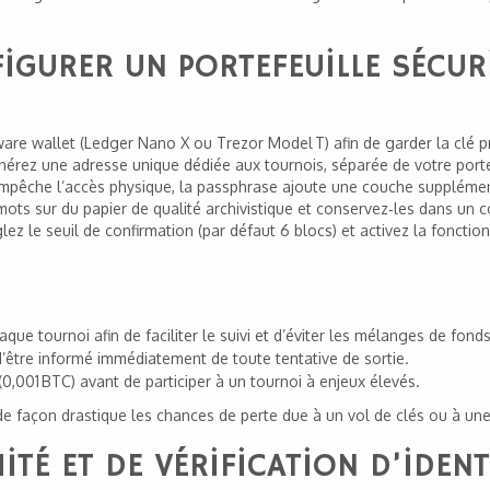
FIGURER UN PORTEFEUILLE SÉCUR
are wallet (Ledger Nano X ou Trezor Model T) afin de garder la clé pr
énérez une adresse unique dédiée aux tournois, séparée de votre porte
empêche l’accès physique, la passphrase ajoute une couche supplémen
mots sur du papier de qualité archivistique et conservez‑les dans un 
ez le seuil de confirmation (par défaut 6 blocs) et activez la foncti
que tournoi afin de faciliter le suivi et d’éviter les mélanges de fonds
 d’être informé immédiatement de toute tentative de sortie.
(0,001 BTC) avant de participer à un tournoi à enjeux élevés.
 de façon drastique les chances de perte due à un vol de clés ou à un
TÉ ET DE VÉRIFICATION D’IDENT