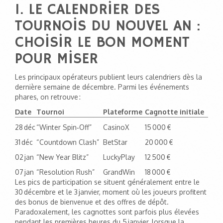
1. LE CALENDRIER DES
TOURNOIS DU NOUVEL AN :
CHOISIR LE BON MOMENT
POUR MISER
Les principaux opérateurs publient leurs calendriers dès la
dernière semaine de décembre. Parmi les événements
phares, on retrouve :
Date
Tournoi
Plateforme
Cagnotte initiale
28 déc
“Winter Spin‑Off”
CasinoX
15 000 €
31 déc
“Countdown Clash”
BetStar
20 000 €
02 jan
“New Year Blitz”
LuckyPlay
12 500 €
07 jan
“Resolution Rush”
GrandWin
18 000 €
Les pics de participation se situent généralement entre le
30 décembre et le 3 janvier, moment où les joueurs profitent
des bonus de bienvenue et des offres de dépôt.
Paradoxalement, les cagnottes sont parfois plus élevées
pendant les premières heures du 5 janvier, lorsque la