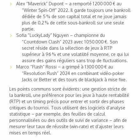
Alex “Maverick” Dupont – a remporté 1 200 000 € au
“Winter Spin‑Off” 2022. Il garde toujours une bankroll
dédiée de 5 % de son capital total et ne joue jamais
plus de 0,2 % de cette sous‑bankroll sur une seule
partie.
Sofia “LuckyLady” Nguyen – championne du
“Countdown Clash” 2023 avec 1 050 000 €. Son
secret réside dans la sélection de jeux à RTP
supérieur à 96 % et une volatilité moyenne, ce qui lui
assure des gains réguliers sans trop de fluctuations.
Marco “Flash” Rossi – a grimpé à 1 300 000 € au
“Resolution Rush” 2024 en combinant vidéo‑poker
Jacks or Better et des tours de blackjack à mise fixe.
Les points communs sont évidents : une gestion stricte de
la bankroll, une préférence pour les jeux à haute rentabilité
(RTP) et un timing précis pour entrer et sortir des phases
critiques du tournoi. Tous utilisent des logiciels d’analyse
statistique – par exemple, des feuilles de calcul
personnalisées ou des outils de suivi de variance – afin de
mesurer leur taux de réussite (win‑rate) et d’ajuster leurs
mises en temps réel.