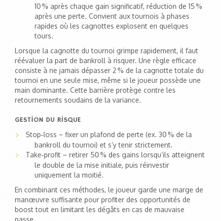
10 % après chaque gain significatif, réduction de 15 %
après une perte. Convient aux tournois à phases
rapides où les cagnottes explosent en quelques
tours.
Lorsque la cagnotte du tournoi grimpe rapidement, il faut
réévaluer la part de bankroll à risquer. Une règle efficace
consiste à ne jamais dépasser 2 % de la cagnotte totale du
tournoi en une seule mise, même si le joueur possède une
main dominante. Cette barrière protège contre les
retournements soudains de la variance.
GESTION DU RISQUE
Stop‑loss – fixer un plafond de perte (ex. 30 % de la
bankroll du tournoi) et s’y tenir strictement.
Take‑profit – retirer 50 % des gains lorsqu’ils atteignent
le double de la mise initiale, puis réinvestir
uniquement la moitié.
En combinant ces méthodes, le joueur garde une marge de
manœuvre suffisante pour profiter des opportunités de
boost tout en limitant les dégâts en cas de mauvaise
passe.