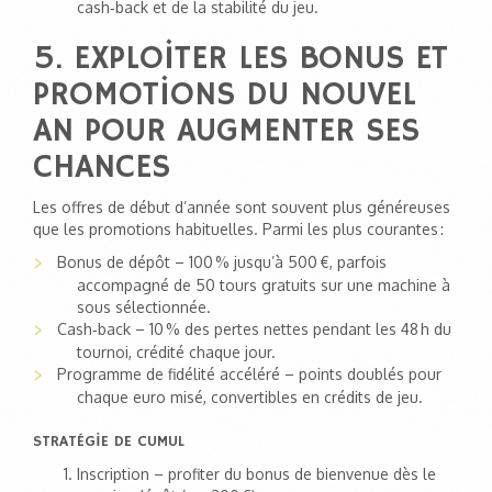
cash‑back et de la stabilité du jeu.
5. EXPLOITER LES BONUS ET
PROMOTIONS DU NOUVEL
AN POUR AUGMENTER SES
CHANCES
Les offres de début d’année sont souvent plus généreuses
que les promotions habituelles. Parmi les plus courantes :
Bonus de dépôt – 100 % jusqu’à 500 €, parfois
accompagné de 50 tours gratuits sur une machine à
sous sélectionnée.
Cash‑back – 10 % des pertes nettes pendant les 48 h du
tournoi, crédité chaque jour.
Programme de fidélité accéléré – points doublés pour
chaque euro misé, convertibles en crédits de jeu.
STRATÉGIE DE CUMUL
Inscription – profiter du bonus de bienvenue dès le