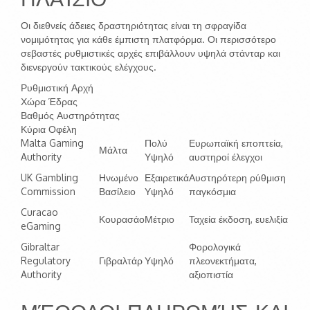
ΠΛΑΊΣΙΟ
Οι διεθνείς άδειες δραστηριότητας είναι τη σφραγίδα
νομιμότητας για κάθε έμπιστη πλατφόρμα. Οι περισσότερο
σεβαστές ρυθμιστικές αρχές επιβάλλουν υψηλά στάνταρ και
διενεργούν τακτικούς ελέγχους.
Ρυθμιστική Αρχή
Χώρα Έδρας
Βαθμός Αυστηρότητας
Κύρια Οφέλη
Malta Gaming
Πολύ
Ευρωπαϊκή εποπτεία,
Μάλτα
Authority
Υψηλό
αυστηροί έλεγχοι
UK Gambling
Ηνωμένο
Εξαιρετικά
Αυστηρότερη ρύθμιση
Commission
Βασίλειο
Υψηλό
παγκόσμια
Curacao
Κουρασάο
Μέτριο
Ταχεία έκδοση, ευελιξία
eGaming
Gibraltar
Φορολογικά
Regulatory
Γιβραλτάρ
Υψηλό
πλεονεκτήματα,
Authority
αξιοπιστία