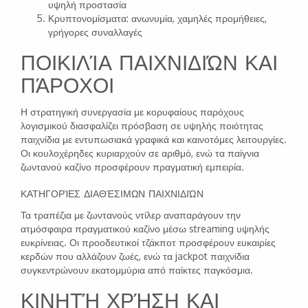
υψηλή προστασία
Κρυπτονομίσματα: ανωνυμία, χαμηλές προμήθειες,
γρήγορες συναλλαγές
ΠΟΙΚΙΛΊΑ ΠΑΙΧΝΙΔΙΏΝ ΚΑΙ
ΠΆΡΟΧΟΙ
Η στρατηγική συνεργασία με κορυφαίους παρόχους
λογισμικού διασφαλίζει πρόσβαση σε υψηλής ποιότητας
παιχνίδια με εντυπωσιακά γραφικά και καινοτόμες λειτουργίες.
Οι κουλοχέρηδες κυριαρχούν σε αριθμό, ενώ τα παίγνια
ζωντανού καζίνο προσφέρουν πραγματική εμπειρία.
ΚΑΤΗΓΟΡΊΕΣ ΔΙΑΘΈΣΙΜΩΝ ΠΑΙΧΝΙΔΙΏΝ
Τα τραπέζια με ζωντανούς ντίλερ αναπαράγουν την
ατμόσφαιρα πραγματικού καζίνο μέσω streaming υψηλής
ευκρίνειας. Οι προοδευτικοί τζάκποτ προσφέρουν ευκαιρίες
κερδών που αλλάζουν ζωές, ενώ τα jackpot παιχνίδια
συγκεντρώνουν εκατομμύρια από παίκτες παγκόσμια.
ΚΙΝΗΤΉ ΧΡΉΣΗ ΚΑΙ