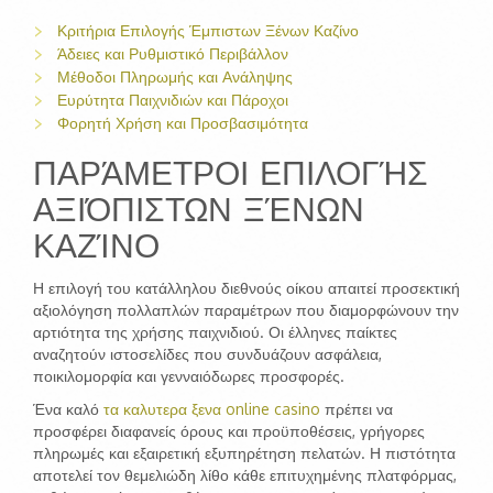
Κριτήρια Επιλογής Έμπιστων Ξένων Καζίνο
Άδειες και Ρυθμιστικό Περιβάλλον
Μέθοδοι Πληρωμής και Ανάληψης
Ευρύτητα Παιχνιδιών και Πάροχοι
Φορητή Χρήση και Προσβασιμότητα
ΠΑΡΆΜΕΤΡΟΙ ΕΠΙΛΟΓΉΣ
ΑΞΙΌΠΙΣΤΩΝ ΞΈΝΩΝ
ΚΑΖΊΝΟ
Η επιλογή του κατάλληλου διεθνούς οίκου απαιτεί προσεκτική
αξιολόγηση πολλαπλών παραμέτρων που διαμορφώνουν την
αρτιότητα της χρήσης παιχνιδιού. Οι έλληνες παίκτες
αναζητούν ιστοσελίδες που συνδυάζουν ασφάλεια,
ποικιλομορφία και γενναιόδωρες προσφορές.
Ένα καλό
τα καλυτερα ξενα online casino
πρέπει να
προσφέρει διαφανείς όρους και προϋποθέσεις, γρήγορες
πληρωμές και εξαιρετική εξυπηρέτηση πελατών. Η πιστότητα
αποτελεί τον θεμελιώδη λίθο κάθε επιτυχημένης πλατφόρμας,