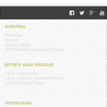
KURUMSAL
Hakkımızda
Yönetim
Başkan'ın Mesajı
ARON Felsefesi | Building With Genius
SATIŞTA OLAN PROJELER
• Aron –
Frezya Evleri
• Aron –
Özkanlar Select Suits Projesi
• Aron –
Prestige Projesi
ORTAKLIKLAR