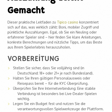
Gemacht
Dieser praktische Leitfaden zu
Tipico casino
konzentriert
sich auf das, was wirklich zählt: Boni, mobiler Zugriff und
pünktliche Auszahlungen. Egal, ob Sie ein Neuling oder
erfahrener Spieler sind – hier finden Sie klare Anleitungen,
konkrete Berechnungen und nützliche Tipps, um das Beste
aus Ihrem Spielerlebnis herauszuholen.
VORBEREITUNG
Stellen Sie sicher, dass Sie volljährig sind (in
Deutschland: 18+ oder 21+ je nach Bundesland).
Halten Sie Ihren gültigen Personalausweis oder
Reisepass bereit – für die KYC-Überprüfung.
Überprüfen Sie Ihre Internetverbindung: Eine stabile
Verbindung ist besonders bei Live-Dealer-Spielen
wichtig.
Legen Sie ein Budget fest und nutzen Sie die
verantwortungsvollen Spielwerkzeuge der Plattform.