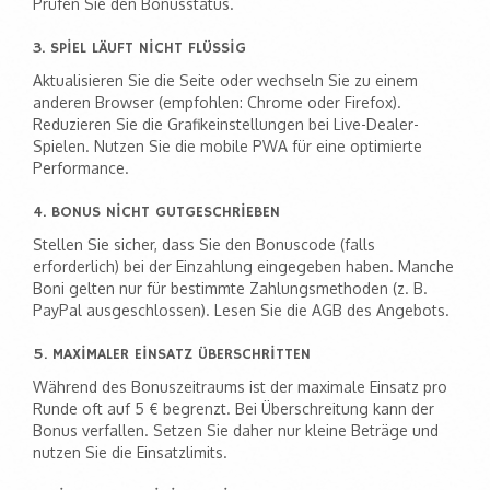
Prüfen Sie den Bonusstatus.
3. SPIEL LÄUFT NICHT FLÜSSIG
Aktualisieren Sie die Seite oder wechseln Sie zu einem
anderen Browser (empfohlen: Chrome oder Firefox).
Reduzieren Sie die Grafikeinstellungen bei Live-Dealer-
Spielen. Nutzen Sie die mobile PWA für eine optimierte
Performance.
4. BONUS NICHT GUTGESCHRIEBEN
Stellen Sie sicher, dass Sie den Bonuscode (falls
erforderlich) bei der Einzahlung eingegeben haben. Manche
Boni gelten nur für bestimmte Zahlungsmethoden (z. B.
PayPal ausgeschlossen). Lesen Sie die AGB des Angebots.
5. MAXIMALER EINSATZ ÜBERSCHRITTEN
Während des Bonuszeitraums ist der maximale Einsatz pro
Runde oft auf 5 € begrenzt. Bei Überschreitung kann der
Bonus verfallen. Setzen Sie daher nur kleine Beträge und
nutzen Sie die Einsatzlimits.