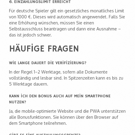
6. EINZAHLUNGSLIMIT ERREICHT
Für deutsche Spieler gilt ein gesetzliches monatliches Limit
von 1000 €. Dieses wird automatisch angewendet. Falls Sie
eine Erhöhung wünschen, müssen Sie einen
Selbstausschluss beantragen und dann eine Ausnahme –
das ist jedoch schwer.
HÄUFIGE FRAGEN
WIE LANGE DAUERT DIE VERIFIZIERUNG?
In der Regel 1–2 Werktage, sofern alle Dokumente
vollständig und lesbar sind. In Spitzenzeiten kann es bis zu
5 Werktage dauern.
KANN ICH DEN BONUS AUCH AUF MEIN SMARTPHONE
NUTZEN?
Ja, die mobile-optimierte Website und die PWA unterstützen
alle Bonusfunktionen. Sie können über den Browser auf
dem Smartphone teilnehmen.