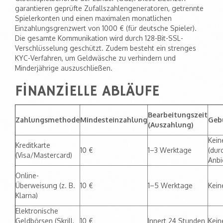
garantieren geprüfte Zufallszahlengeneratoren, getrennte
Spielerkonten und einen maximalen monatlichen
Einzahlungsgrenzwert von 1000 € (für deutsche Spieler).
Die gesamte Kommunikation wird durch 128-Bit-SSL-
Verschlüsselung geschützt. Zudem besteht ein strenges
KYC-Verfahren, um Geldwäsche zu verhindern und
Minderjährige auszuschließen.
FINANZIELLE ABLÄUFE
Bearbeitungszeit
Zahlungsmethode
Mindesteinzahlung
Geb
(Auszahlung)
Kein
Kreditkarte
10 €
1–3 Werktage
(dur
(Visa/Mastercard)
Anbi
Online-
Überweisung (z. B.
10 €
1–5 Werktage
Kein
Klarna)
Elektronische
Geldbörsen (Skrill,
10 €
Innert 24 Stunden
Kein