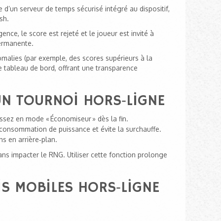
de d’un serveur de temps sécurisé intégré au dispositif,
sh.
ce, le score est rejeté et le joueur est invité à
permanente.
omalies (par exemple, des scores supérieurs à la
e tableau de bord, offrant une transparence
 UN TOURNOI HORS‑LIGNE
ssez en mode « Économiseur » dès la fin.
a consommation de puissance et évite la surchauffe.
ns en arrière‑plan.
ans impacter le RNG. Utiliser cette fonction prolonge
IS MOBILES HORS‑LIGNE