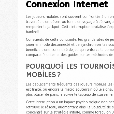
Connexion Internet
Les joueurs mobiles sont souvent confrontés à un prob
traversée d’un désert ou lors d’un voyage à l’étrange
remporter le jackpot. Cette interruption brutalise l’e
bankroll.
Conscients de cette contrainte, les grands sites de j
jouer en mode déconnecté et de synchroniser les score
bénéficie d’une continuité de jeu qui renforce la compé
comparatifs utiles et des guides sur les méthodes de
POURQUOI LES TOURNOIS
MOBILES ?
Les déplacements fréquents des joueurs mobiles les e
est limité, ou encore le métro souterrain où le signa
plus placer de paris, ni suivre le tableau de classemen
Cette interruption a un impact psychologique non négli
retrouve le réseau, augmentant ainsi la volatilité de s
concentré sur la stratégie initiale, comme lorsqu’on 