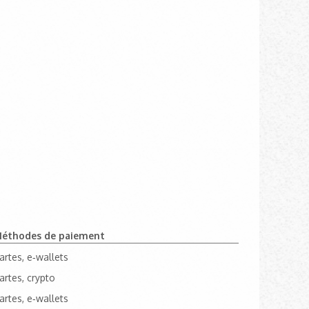
éthodes de paiement
artes, e‑wallets
artes, crypto
artes, e‑wallets