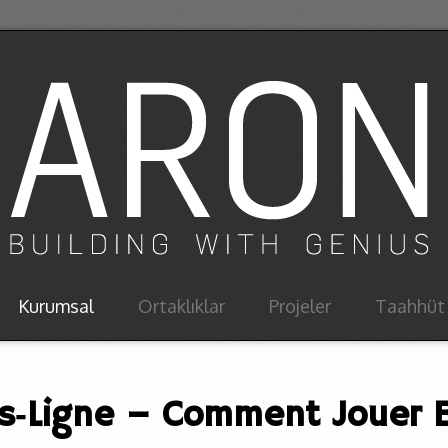
Kurumsal
Ortaklıklar
Projeler
Taahhüt
rs‑ligne – Comment Jouer 