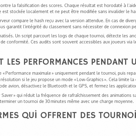
contre la falsification des scores. Chaque résultat est horodaté à l’ai
est stockée localement et ne peut être modifiée sans invalider le ha
eur compare le hash reçu avec la version attendue. En cas de divergen
us garantit l’intégrité du classement sans nécessiter de connexion 
tisés. Un script parcourt les logs de chaque tournoi, détecte les an
 de conformité. Ces audits sont souvent accessibles aux joueurs via l
 ET LES PERFORMANCES PENDANT
e « Performance maximale » uniquement pendant le tournoi, puis repa
 résolution si le jeu propose un mode « Low‑Graphics ». Cela limite l
de avion, désactivez le Bluetooth et le GPS, et fermez les applicatio
y Saver » qui réduit la fréquence de rafraîchissement des animations s
de terminer un tournoi de 30 minutes même avec une charge moyenne.
ORMES QUI OFFRENT DES TOURNO