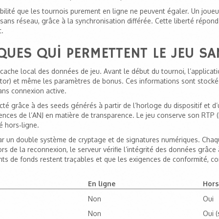
lexibilité que les tournois purement en ligne ne peuvent égaler. Un jo
sans réseau, grâce à la synchronisation différée. Cette liberté répon
t.
QUES QUI PERMETTENT LE JEU SA
cache local des données de jeu. Avant le début du tournoi, l’applicati
) et même les paramètres de bonus. Ces informations sont stockées
ans connexion active.
 grâce à des seeds générés à partir de l’horloge du dispositif et d’
ences de l’ANJ en matière de transparence. Le jeu conserve son RTP 
é hors‑ligne.
par un double système de cryptage et de signatures numériques. Chaque
s de la reconnexion, le serveur vérifie l’intégrité des données grâce
ents de fonds restent traçables et que les exigences de conformité, 
En ligne
Hors
Non
Oui
Non
Oui (