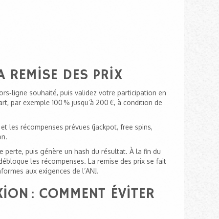
A REMISE DES PRIX
ors‑ligne souhaité, puis validez votre participation en
t, par exemple 100 % jusqu’à 200 €, à condition de
 et les récompenses prévues (jackpot, free spins,
on.
perte, puis génère un hash du résultat. À la fin du
t débloque les récompenses. La remise des prix se fait
onformes aux exigences de l’ANJ.
ION : COMMENT ÉVITER