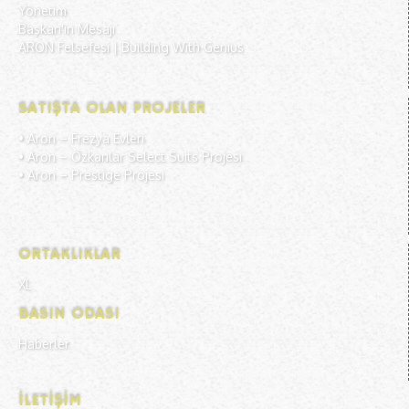
Yönetim
Başkan'ın Mesajı
ARON Felsefesi | Building With Genius
SATIŞTA OLAN PROJELER
• Aron –
Frezya Evleri
• Aron –
Özkanlar Select Suits Projesi
• Aron –
Prestige Projesi
ORTAKLIKLAR
XL
BASIN ODASI
Haberler
İLETIŞIM