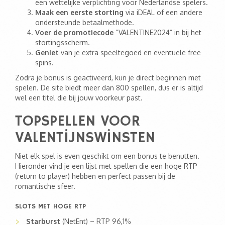
een wettelijke verplichting voor Nederlandse spelers.
Maak een eerste storting
via iDEAL of een andere
ondersteunde betaalmethode.
Voer de promotiecode
“VALENTINE2024” in bij het
stortingsscherm.
Geniet
van je extra speeltegoed en eventuele free
spins.
Zodra je bonus is geactiveerd, kun je direct beginnen met
spelen. De site biedt meer dan 800 spellen, dus er is altijd
wel een titel die bij jouw voorkeur past.
TOPSPELLEN VOOR
VALENTIJNSWINSTEN
Niet elk spel is even geschikt om een bonus te benutten.
Hieronder vind je een lijst met spellen die een hoge RTP
(return to player) hebben en perfect passen bij de
romantische sfeer.
SLOTS MET HOGE RTP
Starburst
(NetEnt) – RTP 96,1%