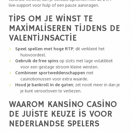
live‑support voor hulp of een pauze aanvragen.
TIPS OM JE WINST TE
MAXIMALISEREN TIJDENS DE
VALENTIJNSACTIE
Speel spellen met hoge RTP
; dit verkleint het
huisvoordeel.
Gebruik de free spins
op slots met lage volatiliteit
voor een gestage stroom kleine winsten.
Combineer sportweddenschappen
met
casinobonussen voor extra waarde.
Houd je bankroll in de gaten
; zet nooit meer in dan je
je kunt veroorloven te verliezen.
WAAROM KANSINO CASINO
DE JUISTE KEUZE IS VOOR
NEDERLANDSE SPELERS