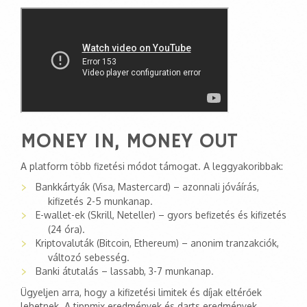
MONEY IN, MONEY OUT
A platform több fizetési módot támogat. A leggyakoribbak:
Bankkártyák (Visa, Mastercard) – azonnali jóváírás,
kifizetés 2-5 munkanap.
E-wallet-ek (Skrill, Neteller) – gyors befizetés és kifizetés
(24 óra).
Kriptovaluták (Bitcoin, Ethereum) – anonim tranzakciók,
változó sebesség.
Banki átutalás – lassabb, 3-7 munkanap.
Ügyeljen arra, hogy a kifizetési limitek és díjak eltérőek
lehetnek. A tippmix eredmények és darts eredmények