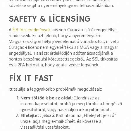
követése segít a nyeremények gyors felhasználásában.
SAFETY & LICENSING
A
Élő foci eredmények
kaszinó Curaçao-i játékengedéllyel
rendelkezik. Ez azt jelenti, hogy a nyereményekre
Magyarországon helyi jövedelemadó vonatkozhat, mivel a
Curaçao-i licenc nem egyenértékű az MGA vagy a magyar
engedéllyel.
Tanács:
érdeklődjön adótanácsadójánál a
pontos beszámolási kötelezettségekről. Az SSL titkosítás
és a 2FA biztosítja, hogy adatai védve legyenek.
FIX IT FAST
Itt találja a leggyakoribb problémák megoldásait:
Nem töltődik be az oldal:
Ellenőrizze az
internetkapcsolatot, próbálja meg törölni a böngésző
gyorsítótárát, vagy használjon inkognitómódot.
Elfelejtett jelszó:
Kattintson az „Elfelejtett jelszó”
linkre, adja meg e-mail-címét, és kövesse a
visszaállítási utasításokat.