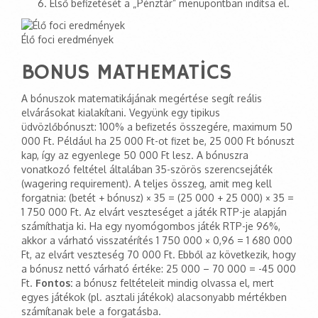
Első befizetését a „Pénztár” menüpontban indítsa el.
Élő foci eredmények
BONUS MATHEMATICS
A bónuszok matematikájának megértése segít reális
elvárásokat kialakítani. Vegyünk egy tipikus
üdvözlőbónuszt: 100% a befizetés összegére, maximum 50
000 Ft. Például ha 25 000 Ft-ot fizet be, 25 000 Ft bónuszt
kap, így az egyenlege 50 000 Ft lesz. A bónuszra
vonatkozó feltétel általában 35-szörös szerencsejáték
(wagering requirement). A teljes összeg, amit meg kell
forgatnia: (betét + bónusz) × 35 = (25 000 + 25 000) × 35 =
1 750 000 Ft. Az elvárt veszteséget a játék RTP-je alapján
számíthatja ki. Ha egy nyomógombos játék RTP-je 96%,
akkor a várható visszatérítés 1 750 000 × 0,96 = 1 680 000
Ft, az elvárt veszteség 70 000 Ft. Ebből az következik, hogy
a bónusz nettó várható értéke: 25 000 – 70 000 = -45 000
Ft.
Fontos:
a bónusz feltételeit mindig olvassa el, mert
egyes játékok (pl. asztali játékok) alacsonyabb mértékben
számítanak bele a forgatásba.