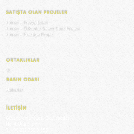
SATIŞTA OLAN PROJELER
• Aron –
Frezya Evleri
• Aron –
Özkanlar Select Suits Projesi
• Aron –
Prestige Projesi
ORTAKLIKLAR
XL
BASIN ODASI
Haberler
İLETIŞIM
Güvendik mahallesi, Okul caddesi,
No: 4, Urla / İzmir
T: +90 232 755 3 555